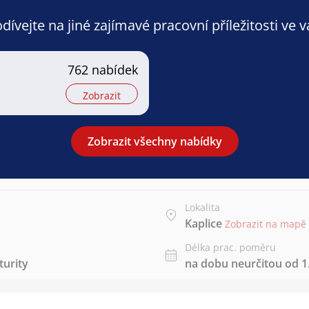
ívejte na jiné zajímavé pracovní příležitosti ve 
762 nabídek
Zobrazit
Zobrazit všechny nabídky
Lokalita
Kaplice
Zobrazit na mapě
Délka prac. poměru
urity
na dobu neurčitou od 1.