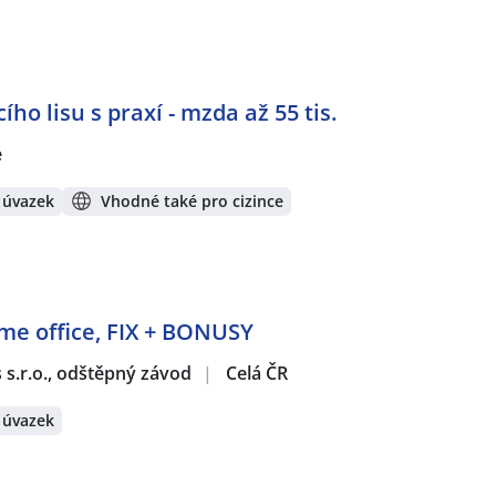
o lisu s praxí - mzda až 55 tis.
e
 úvazek
Vhodné také pro cizince
ome office, FIX + BONUSY
s s.r.o., odštěpný závod
|
Celá ČR
 úvazek