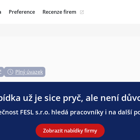
a
Preference
Recenze firem
č
Plný úvazek
ídka už je sice pryč, ale není dův
čnost FESL s.r.o. hledá pracovníky i na další p
Zobrazit nabídky firmy