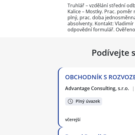
Truhlář – vzdělání střední od
Kalice – Mostky. Prac. poměr 
plný, prac. doba jednosměnná
absolventy. Kontakt: Vladimír F
odpovědní formulář
. Ověřeno
Podívejte 
OBCHODNÍK S ROZVOZEM 
Advantage Consulting, s.r.o.
|
Plný úvazek
včerejší