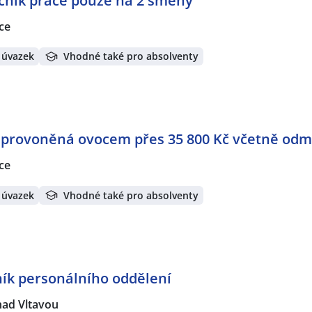
čník práce pouze na 2 směny
ce
 úvazek
Vhodné také pro absolventy
e provoněná ovocem přes 35 800 Kč včetně od
ce
 úvazek
Vhodné také pro absolventy
ník personálního oddělení
nad Vltavou