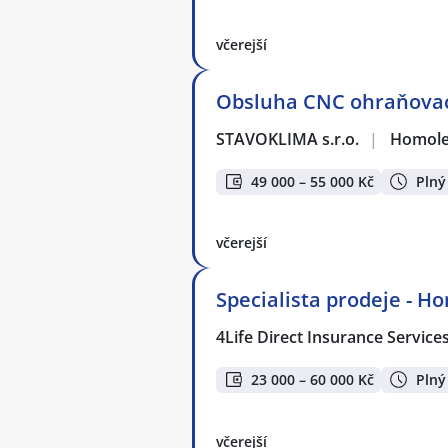
včerejší
Obsluha CNC ohraňovacíh
STAVOKLIMA s.r.o.
|
Homol
49 000 – 55 000 Kč
Plný
včerejší
Specialista prodeje - H
4Life Direct Insurance Service
23 000 – 60 000 Kč
Plný
včerejší