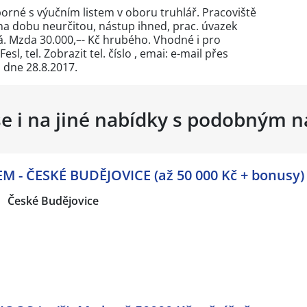
borné s výučním listem v oboru truhlář. Pracoviště
na dobu neurčitou, nástup ihned, prac. úvazek
. Mzda 30.000,–- Kč hrubého. Vhodné i pro
esl, tel.
Zobrazit tel. číslo
, emai: e-mail přes
 dne 28.8.2017.
se i na jiné nabídky s podobným 
- ČESKÉ BUDĚJOVICE (až 50 000 Kč + bonusy)
České Budějovice