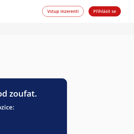
Vstup inzerenti
Přihlásit se
od zoufat.
ozice: