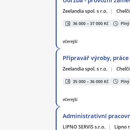
Údržba - provozní záme
Zeelandia spol. s r.o.
|
Chelči
36 000 – 37 000 Kč
Plný
včerejší
Přípravář výroby, prác
Zeelandia spol. s r.o.
|
Chelči
35 000 – 36 000 Kč
Plný
včerejší
Administrativní pracov
LIPNO SERVIS s.r.o.
|
Lipno 