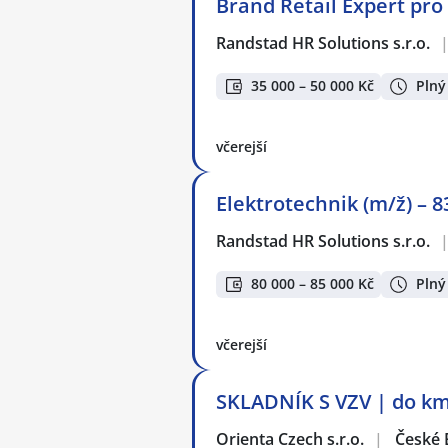
Brand Retail Expert pro
Randstad HR Solutions s.r.o.
35 000 – 50 000 Kč
Plný
včerejší
Elektrotechnik (m/ž) – 8
Randstad HR Solutions s.r.o.
80 000 – 85 000 Kč
Plný
včerejší
SKLADNÍK S VZV | do km
Orienta Czech s.r.o.
|
České 