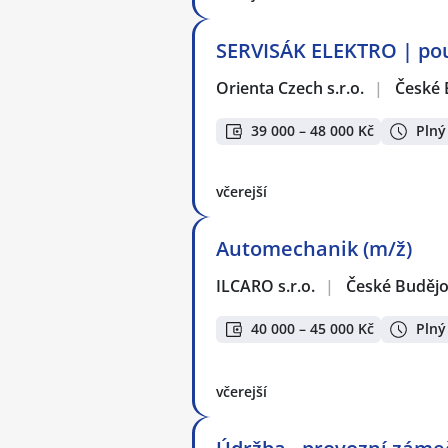
SERVISÁK ELEKTRO | pou
Orienta Czech s.r.o.
|
České 
39 000 – 48 000 Kč
Plný
včerejší
Automechanik (m/ž)
ILCARO s.r.o.
|
České Budějo
40 000 – 45 000 Kč
Plný
včerejší