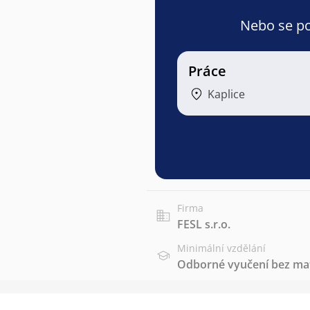
Nebo se pod
Práce
Kaplice
Firma
FESL s.r.o.
Minimální vzdělání
Odborné vyučení bez mat