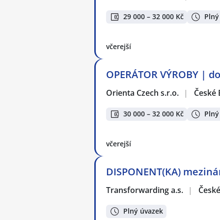
29 000 – 32 000 Kč
Plný
včerejší
OPERÁTOR VÝROBY | do 
Orienta Czech s.r.o.
|
České 
30 000 – 32 000 Kč
Plný
včerejší
DISPONENT(KA) mezináro
Transforwarding a.s.
|
České
Plný úvazek