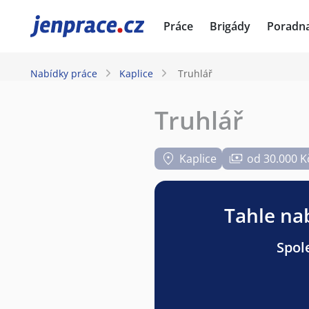
JenPráce.cz
Práce
Brigády
Poradn
Nabídky práce
Kaplice
Truhlář
Truhlář
Kaplice
od 30.000 K
Tahle nab
Spole