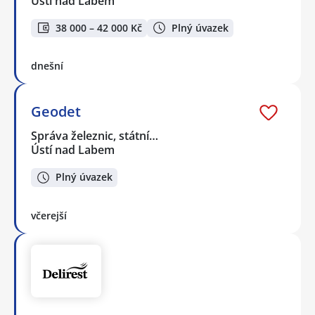
Ústí nad Labem
38 000 – 42 000 Kč
Plný úvazek
dnešní
Geodet
Správa železnic, státní…
Ústí nad Labem
Plný úvazek
včerejší