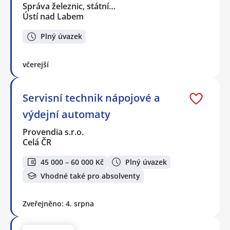
Správa železnic, státní…
Ústí nad Labem
Plný úvazek
včerejší
Servisní technik nápojové a
výdejní automaty
Provendia s.r.o.
Celá ČR
45 000 – 60 000 Kč
Plný úvazek
Vhodné také pro absolventy
Zveřejněno: 4. srpna