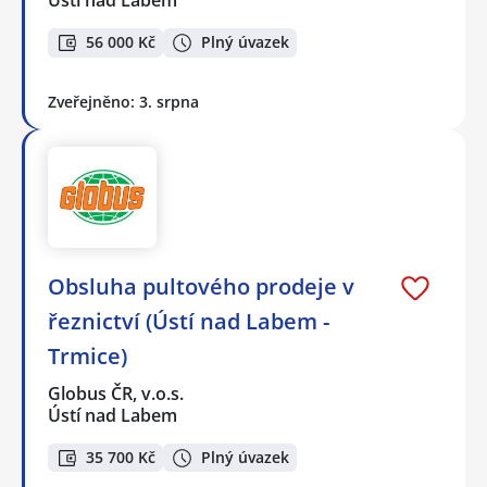
Ústí nad Labem
56 000 Kč
Plný úvazek
Zveřejněno: 3. srpna
Obsluha pultového prodeje v
řeznictví (Ústí nad Labem -
Trmice)
Globus ČR, v.o.s.
Ústí nad Labem
35 700 Kč
Plný úvazek