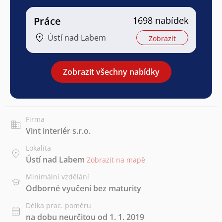
Práce
1698 nabídek
Ústí nad Labem
Zobrazit
Zobrazit všechny nabídky
Firma
Vint interiér s.r.o.
Lokalita
Ústí nad Labem
Zobrazit na mapě
Minimální vzdělání
Odborné vyučení bez maturity
Délka prac. poměru
na dobu neurčitou od 1. 1. 2019