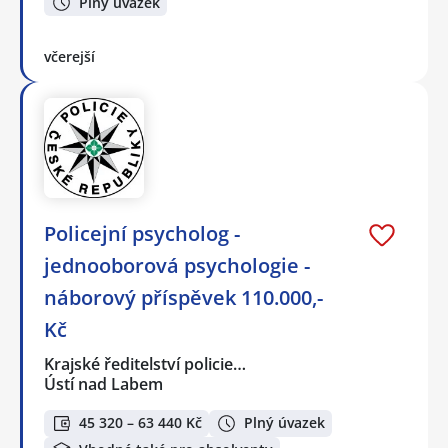
Plný úvazek
včerejší
Policejní psycholog -
jednooborová psychologie -
náborový příspěvek 110.000,-
Kč
Krajské ředitelství policie…
Ústí nad Labem
45 320 – 63 440 Kč
Plný úvazek