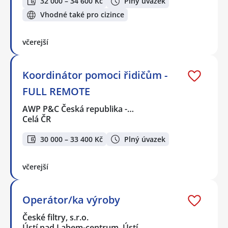
32 000 – 34 600 Kč
Plný úvazek
Vhodné také pro cizince
včerejší
Koordinátor pomoci řidičům -
FULL REMOTE
AWP P&C Česká republika -…
Celá ČR
30 000 – 33 400 Kč
Plný úvazek
včerejší
Operátor/ka výroby
České filtry, s.r.o.
Ústí nad Labem-centrum, Ústí…