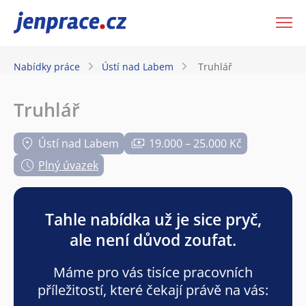
JenPráce.cz
Nabídky práce
Ústí nad Labem
Truhlář
Truhlář
Ústí nad Labem
19.000 – 25.000 Kč
Plný úvazek
Tahle nabídka už je sice pryč,
ale není důvod zoufat.
Máme pro vás tisíce pracovních
příležitostí, které čekají právě na vás: