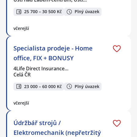
25 700 – 30 500 Kč
Plný úvazek
včerejší
Specialista prodeje - Home
office, FIX + BONUSY
4Life Direct Insurance…
Celá ČR
23 000 – 60 000 Kč
Plný úvazek
včerejší
Údržbář strojů /
Elektromechanik (nepřetržitý