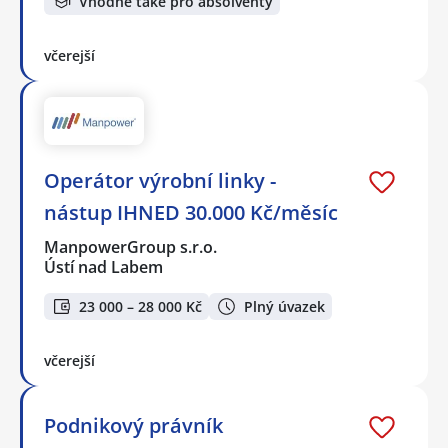
Vhodné také pro absolventy
včerejší
Operátor výrobní linky -
nástup IHNED 30.000 Kč/měsíc
ManpowerGroup s.r.o.
Ústí nad Labem
23 000 – 28 000 Kč
Plný úvazek
včerejší
Podnikový právník