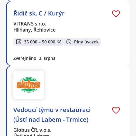
Řidič sk. C / Kurýr
VITRANS s.r.o.
Hliňany, Řehlovice
35 000 – 50 000 Kč
Plný úvazek
Zveřejněno: 3. srpna
Vedoucí týmu v restauraci
(Ústí nad Labem - Trmice)
Globus ČR, v.o.s.