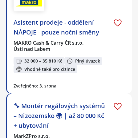
Asistent prodeje - oddělení
NÁPOJE - pouze noční směny
MAKRO Cash & Carry ČR s.r.o.
Ústí nad Labem
32 000 – 35 810 Kč
Plný úvazek
Vhodné také pro cizince
Zveřejněno: 3. srpna
🔧 Montér regálových systémů
– Nizozemsko 🌍 | až 80 000 Kč
+ ubytování
MarkZPro s.r.o.