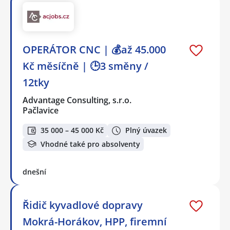
OPERÁTOR CNC | 💰až 45.000
Kč měsíčně | 🕒3 směny /
12tky
Advantage Consulting, s.r.o.
Pačlavice
35 000 – 45 000 Kč
Plný úvazek
Vhodné také pro absolventy
dnešní
Řidič kyvadlové dopravy
Mokrá-Horákov, HPP, firemní