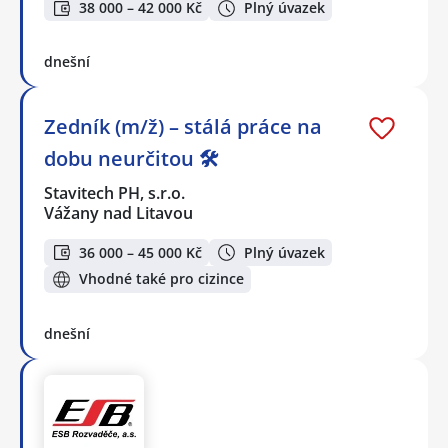
38 000 – 42 000 Kč
Plný úvazek
dnešní
Zedník (m/ž) – stálá práce na
dobu neurčitou 🛠️
Stavitech PH, s.r.o.
Vážany nad Litavou
36 000 – 45 000 Kč
Plný úvazek
Vhodné také pro cizince
dnešní