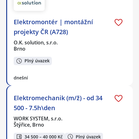
Elektromontér | montážní
projekty ČR (A728)
O.K. solution, s.r.o.
Brno
Plný úvazek
dnešní
Elektromechanik (m/ž) - od 34
500 - 7.5h\den
WORK SYSTEM, s.r.o.
Štýřice, Brno
34 500 – 40 000 Kč
Plný úvazek