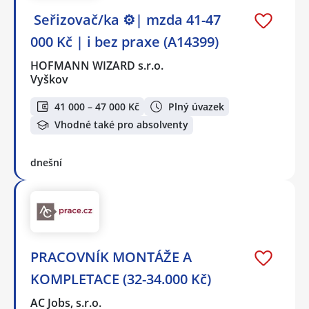
️ Seřizovač/ka ⚙️| mzda 41-47
000 Kč | i bez praxe (A14399)
HOFMANN WIZARD s.r.o.
Vyškov
41 000 – 47 000 Kč
Plný úvazek
Vhodné také pro absolventy
dnešní
PRACOVNÍK MONTÁŽE A
KOMPLETACE (32-34.000 Kč)
AC Jobs, s.r.o.