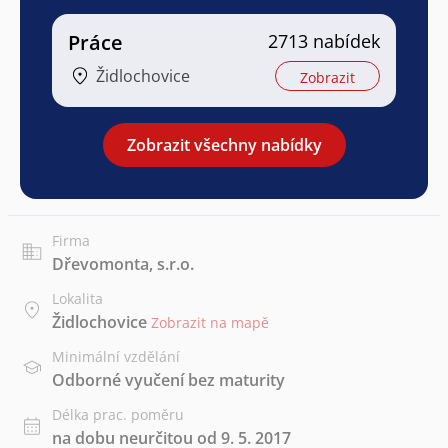
Práce
2713 nabídek
Židlochovice
Zobrazit
Zobrazit všechny nabídky
Firma
Dřevomonta, s.r.o.
Lokalita
Židlochovice
Zobrazit na mapě
Minimální vzdělání
Odborné vyučení bez maturity
Délka prac. poměru
na dobu neurčitou od 9. 5. 2017