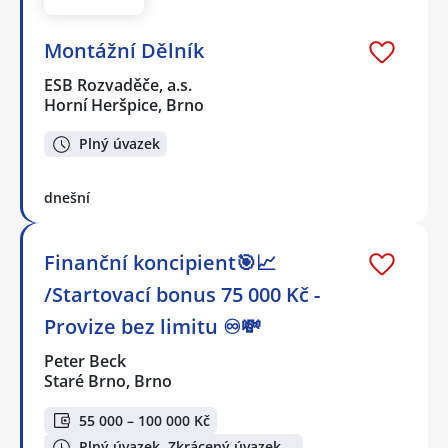
Montážní Dělník
ESB Rozvaděče, a.s.
Horní Heršpice, Brno
Plný úvazek
dnešní
Finanční koncipient🎯📈
/Startovací bonus 75 000 Kč -
Provize bez limitu ♾️💸
Peter Beck
Staré Brno, Brno
55 000 – 100 000 Kč
Plný úvazek, Zkrácený úvazek,…