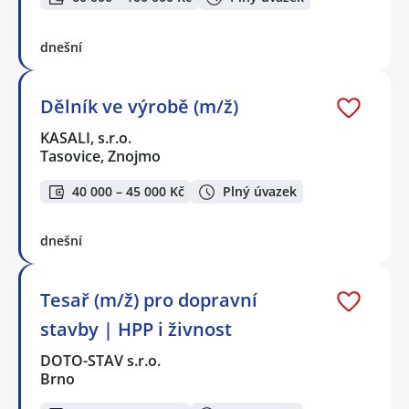
dnešní
Dělník ve výrobě (m/ž)
KASALI, s.r.o.
Tasovice, Znojmo
40 000 – 45 000 Kč
Plný úvazek
dnešní
Tesař (m/ž) pro dopravní
stavby | HPP i živnost
DOTO-STAV s.r.o.
Brno