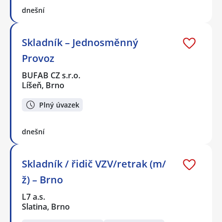
dnešní
Skladník – Jednosměnný
Provoz
BUFAB CZ s.r.o.
Líšeň, Brno
Plný úvazek
dnešní
Skladník / řidič VZV/retrak (m/
ž) – Brno
L7 a.s.
Slatina, Brno