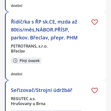
dnešní
Řidič/ka s ŘP sk.CE, mzda až
80tis/měs,NÁBOR.PŘÍSP,
parkov. Břeclav, přepr. PHM
PETROTRANS, s.r.o.
Břeclav
Plný úvazek
dnešní
Seřizovač/Strojní údržbář
REGUTEC a.s.
Hrušovany u Brna