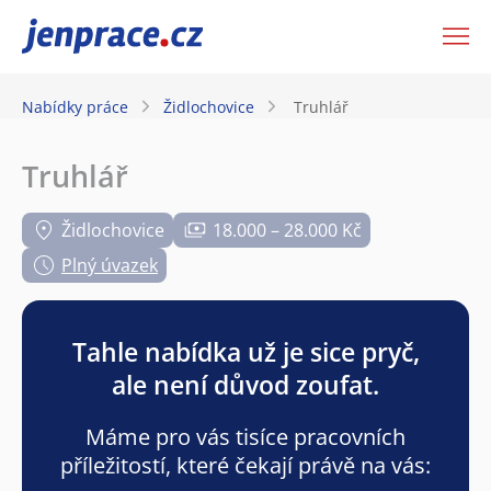
JenPráce.cz
Nabídky práce
Židlochovice
Truhlář
Truhlář
Židlochovice
18.000 – 28.000 Kč
Plný úvazek
Tahle nabídka už je sice pryč,
ale není důvod zoufat.
Máme pro vás tisíce pracovních
příležitostí, které čekají právě na vás: