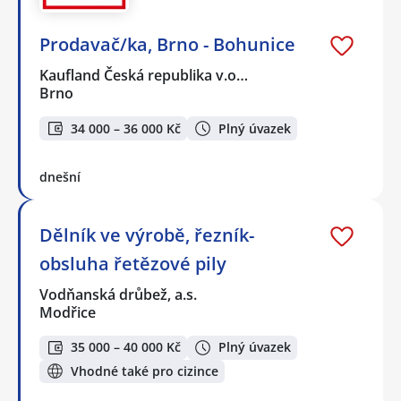
Prodavač/ka, Brno - Bohunice
Kaufland Česká republika v.o…
Brno
34 000 – 36 000 Kč
Plný úvazek
dnešní
Dělník ve výrobě, řezník-
obsluha řetězové pily
Vodňanská drůbež, a.s.
Modřice
35 000 – 40 000 Kč
Plný úvazek
Vhodné také pro cizince