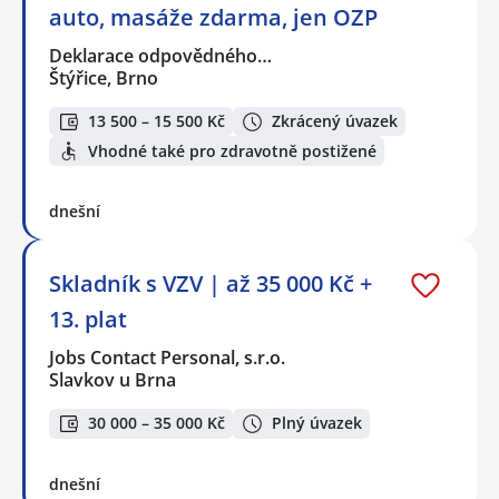
auto, masáže zdarma, jen OZP
Deklarace odpovědného…
Štýřice, Brno
13 500 – 15 500 Kč
Zkrácený úvazek
Vhodné také pro zdravotně postižené
dnešní
Skladník s VZV | až 35 000 Kč +
13. plat
Jobs Contact Personal, s.r.o.
Slavkov u Brna
30 000 – 35 000 Kč
Plný úvazek
dnešní