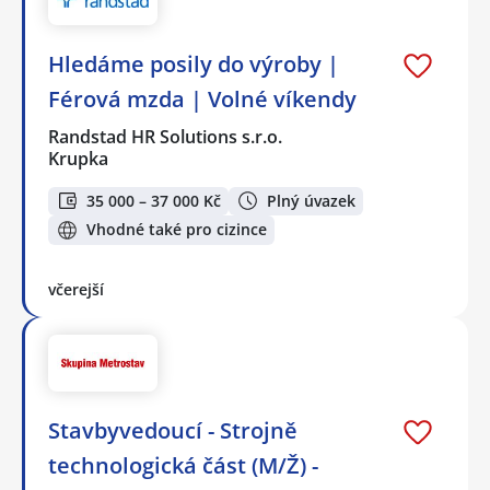
Hledáme posily do výroby |
Férová mzda | Volné víkendy
Randstad HR Solutions s.r.o.
Krupka
35 000 – 37 000 Kč
Plný úvazek
Vhodné také pro cizince
včerejší
Stavbyvedoucí - Strojně
technologická část (M/Ž) -