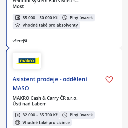
Feintool System Parts Most s…
Most
35 000 – 50 000 Kč
Plný úvazek
Vhodné také pro absolventy
včerejší
Asistent prodeje - oddělení
MASO
MAKRO Cash & Carry ČR s.r.o.
Ústí nad Labem
32 000 – 35 700 Kč
Plný úvazek
Vhodné také pro cizince