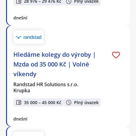
28 976 – 29 476 Kč
Plný úvazek
dnešní
Hledáme kolegy do výroby |
Mzda od 35 000 Kč | Volné
víkendy
Randstad HR Solutions s.r.o.
Krupka
35 000 – 45 000 Kč
Plný úvazek
dnešní