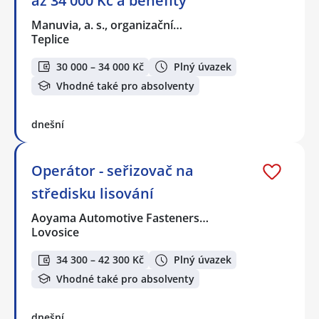
až 34 000 Kč a benefity
Manuvia, a. s., organizační…
Teplice
30 000 – 34 000 Kč
Plný úvazek
Vhodné také pro absolventy
dnešní
Operátor - seřizovač na
středisku lisování
Aoyama Automotive Fasteners…
Lovosice
34 300 – 42 300 Kč
Plný úvazek
Vhodné také pro absolventy
dnešní