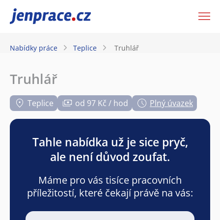
JenPráce.cz
Nabídky práce
Teplice
Truhlář
Truhlář
Teplice
od 97 Kč / hod
Plný úvazek
Tahle nabídka už je sice pryč,
ale není důvod zoufat.
Máme pro vás tisíce pracovních
příležitostí, které čekají právě na vás: