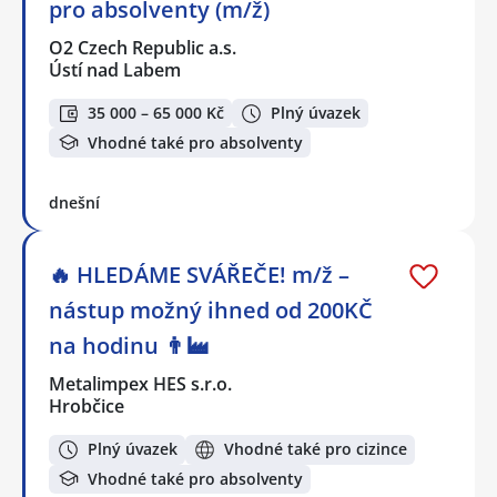
pro absolventy (m/ž)
O2 Czech Republic a.s.
Ústí nad Labem
35 000 – 65 000 Kč
Plný úvazek
Vhodné také pro absolventy
dnešní
🔥 HLEDÁME SVÁŘEČE! m/ž –
nástup možný ihned od 200KČ
na hodinu 👨‍🏭
Metalimpex HES s.r.o.
Hrobčice
Plný úvazek
Vhodné také pro cizince
Vhodné také pro absolventy