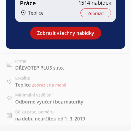
Práce
1514 nabídek
Teplice
Zobrazit
Zobrazit všechny nabídky
Firma
DŘEVOTEP PLUS s.r.o.
Lokalita
Teplice
Zobrazit na mapě
Minimální vzdělání
Odborné vyučení bez maturity
Délka prac. poměru
na dobu neurčitou od 1. 3. 2019