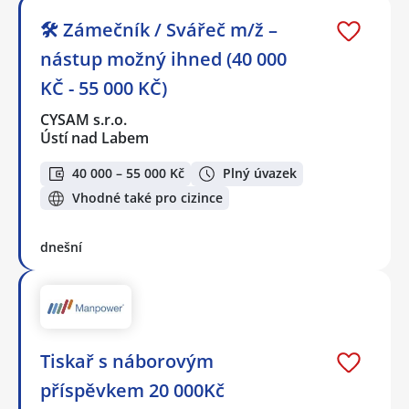
🛠️ Zámečník / Svářeč m/ž –
nástup možný ihned (40 000
KČ - 55 000 KČ)
CYSAM s.r.o.
Ústí nad Labem
40 000 – 55 000 Kč
Plný úvazek
Vhodné také pro cizince
dnešní
Tiskař s náborovým
příspěvkem 20 000Kč