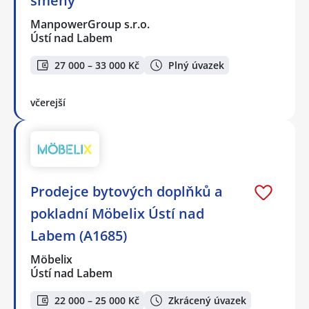
směny
ManpowerGroup s.r.o.
Ústí nad Labem
27 000 – 33 000 Kč
Plný úvazek
včerejší
Prodejce bytových doplňků a
pokladní Möbelix Ústí nad
Labem (A1685)
Möbelix
Ústí nad Labem
22 000 – 25 000 Kč
Zkrácený úvazek