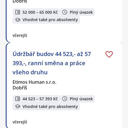
Dobříš
52 000 – 65 000 Kč
Plný úvazek
Vhodné také pro absolventy
včerejší
Údržbář budov 44 523,- až 57
393,-, ranní směna a práce
všeho druhu
Etimos Human s.r.o.
Dobříš
44 523 – 57 393 Kč
Plný úvazek
Vhodné také pro absolventy
včerejší