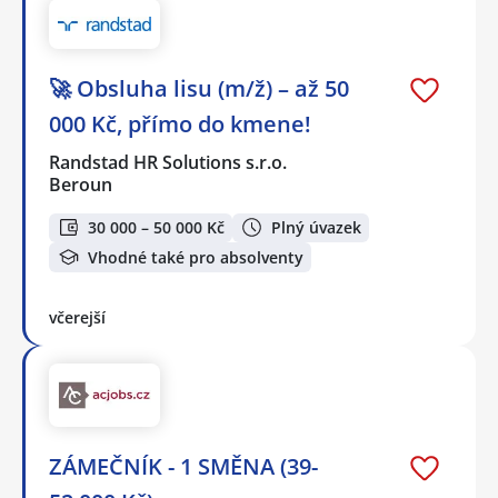
🚀 Obsluha lisu (m/ž) – až 50
000 Kč, přímo do kmene!
Randstad HR Solutions s.r.o.
Beroun
30 000 – 50 000 Kč
Plný úvazek
Vhodné také pro absolventy
včerejší
ZÁMEČNÍK - 1 SMĚNA (39-