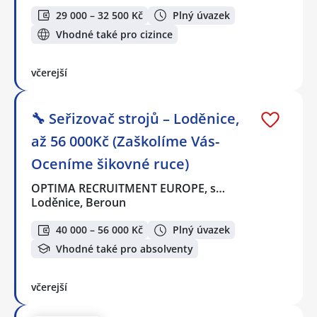
29 000 – 32 500 Kč
Plný úvazek
Vhodné také pro cizince
včerejší
🔧 Seřizovač strojů – Loděnice,
až 56 000Kč (Zaškolíme Vás-
Oceníme šikovné ruce)
OPTIMA RECRUITMENT EUROPE, s…
Loděnice, Beroun
40 000 – 56 000 Kč
Plný úvazek
Vhodné také pro absolventy
včerejší