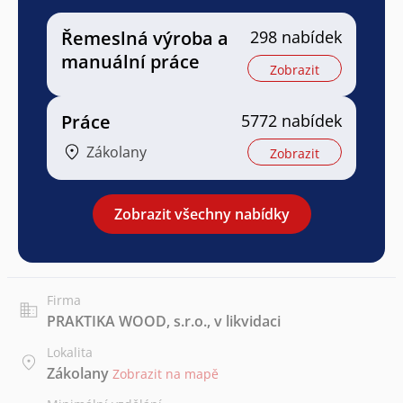
Řemeslná výroba a
298 nabídek
manuální práce
Zobrazit
Práce
5772 nabídek
Zákolany
Zobrazit
Zobrazit všechny nabídky
Firma
PRAKTIKA WOOD, s.r.o., v likvidaci
Lokalita
Zákolany
Zobrazit na mapě