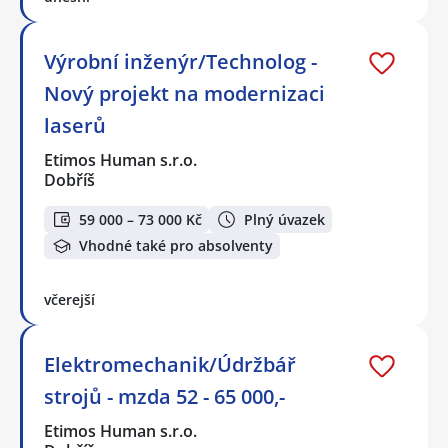
Výrobní inženýr/Technolog -
Nový projekt na modernizaci
laserů
Etimos Human s.r.o.
Dobříš
59 000 – 73 000 Kč
Plný úvazek
Vhodné také pro absolventy
včerejší
Elektromechanik/Údržbář
strojů - mzda 52 - 65 000,-
Etimos Human s.r.o.