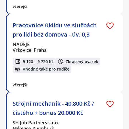
včerejší
Pracovnice úklidu ve službách
pro lidi bez domova - úv. 0,3
NADĚJE
Vršovice, Praha
9 120 – 9 720 Kč
Zkrácený úvazek
Vhodné také pro rodiče
včerejší
Strojní mechanik - 40.800 Kč /
čistého + bonus 20.000 Kč
SH Job Partners s.r.o.
Milovice, Nymburk