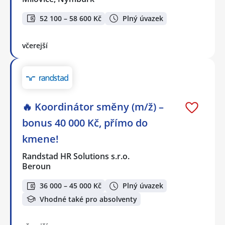
52 100 – 58 600 Kč
Plný úvazek
včerejší
🔥 Koordinátor směny (m/ž) –
bonus 40 000 Kč, přímo do
kmene!
Randstad HR Solutions s.r.o.
Beroun
36 000 – 45 000 Kč
Plný úvazek
Vhodné také pro absolventy