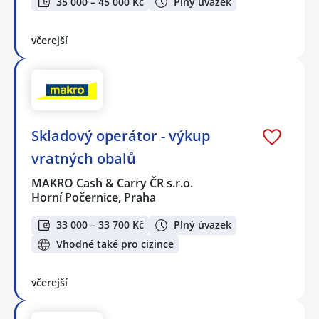
35 000 – 45 000 Kč
Plný úvazek
včerejší
Skladový operátor - výkup
vratných obalů
MAKRO Cash & Carry ČR s.r.o.
Horní Počernice, Praha
33 000 – 33 700 Kč
Plný úvazek
Vhodné také pro cizince
včerejší