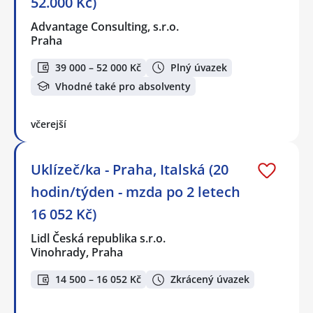
52.000 Kč)
Advantage Consulting, s.r.o.
Praha
39 000 – 52 000 Kč
Plný úvazek
Vhodné také pro absolventy
včerejší
Uklízeč/ka - Praha, Italská (20
hodin/týden - mzda po 2 letech
16 052 Kč)
Lidl Česká republika s.r.o.
Vinohrady, Praha
14 500 – 16 052 Kč
Zkrácený úvazek