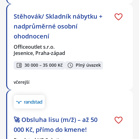
Stěhovák/ Skladník nábytku +
nadprůměrné osobní
ohodnocení
Officeoutlet s.r.o.
Jesenice, Praha-západ
30 000 – 35 000 Kč
Plný úvazek
včerejší
🚀 Obsluha lisu (m/ž) – až 50
000 Kč, přímo do kmene!