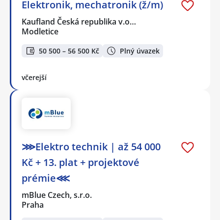
Elektronik, mechatronik (ž/m)
Kaufland Česká republika v.o…
Modletice
50 500 – 56 500 Kč
Plný úvazek
včerejší
⋙Elektro technik | až 54 000
Kč + 13. plat + projektové
prémie⋘
mBlue Czech, s.r.o.
Praha