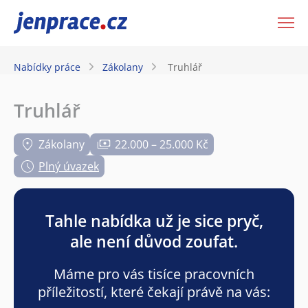
JenPráce.cz
Nabídky práce
Zákolany
Truhlář
Truhlář
Zákolany
22.000 – 25.000 Kč
Plný úvazek
Tahle nabídka už je sice pryč,
ale není důvod zoufat.
Máme pro vás tisíce pracovních
příležitostí, které čekají právě na vás: