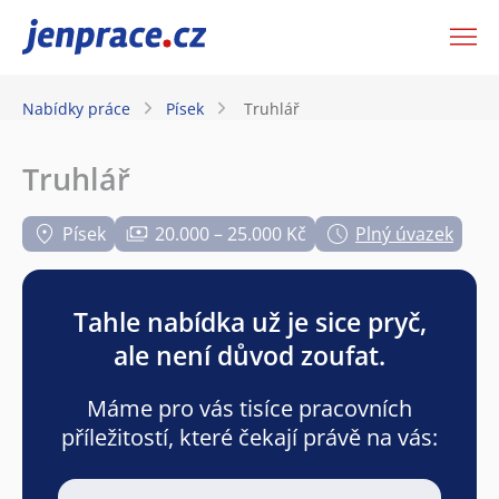
JenPráce.cz
Nabídky práce
Písek
Truhlář
Truhlář
Písek
20.000 – 25.000 Kč
Plný úvazek
Tahle nabídka už je sice pryč,
ale není důvod zoufat.
Máme pro vás tisíce pracovních
příležitostí, které čekají právě na vás: