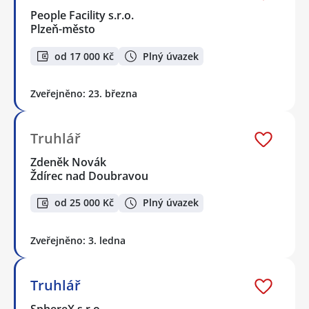
People Facility s.r.o.
Plzeň-město
od 17 000 Kč
Plný úvazek
Zveřejněno: 23. března
Truhlář
Zdeněk Novák
Ždírec nad Doubravou
od 25 000 Kč
Plný úvazek
Zveřejněno: 3. ledna
Truhlář
SphereX s.r.o.