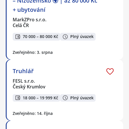
– Nizozemsko 🌍 | až 80 000 Kč
+ ubytování
MarkZPro s.r.o.
Celá ČR
70 000 – 80 000 Kč
Plný úvazek
Zveřejněno: 3. srpna
Truhlář
FESL s.r.o.
Český Krumlov
18 000 – 19 999 Kč
Plný úvazek
Zveřejněno: 14. října