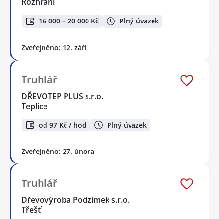
Rozhraní
16 000 – 20 000 Kč
Plný úvazek
Zveřejněno: 12. září
Truhlář
DŘEVOTEP PLUS s.r.o.
Teplice
od 97 Kč / hod
Plný úvazek
Zveřejněno: 27. února
Truhlář
Dřevovýroba Podzimek s.r.o.
Třešť