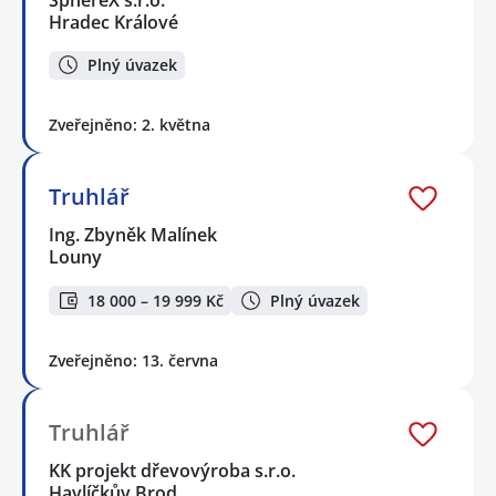
Hradec Králové
Plný úvazek
Zveřejněno: 2. května
Truhlář
Ing. Zbyněk Malínek
Louny
18 000 – 19 999 Kč
Plný úvazek
Zveřejněno: 13. června
Truhlář
KK projekt dřevovýroba s.r.o.
Havlíčkův Brod