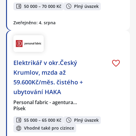
50 000 – 70 000 Kč
Plný úvazek
Zveřejněno: 4. srpna
Elektrikář v okr.Český
Krumlov, mzda až
59.600Kč/měs. čistého +
ubytování HAKA
Personal fabric - agentura…
Písek
55 000 – 65 000 Kč
Plný úvazek
Vhodné také pro cizince