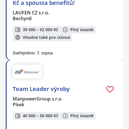
Kč a spousta benefitů!
LAUFEN CZ s.r.o.
Bechyně
39 000 – 52 000 Kč
Plný úvazek
Vhodné také pro cizince
Zveřejněno: 7. srpna
Team Leader výroby
ManpowerGroup s.r.o.
Písek
40 000 – 50 000 Kč
Plný úvazek