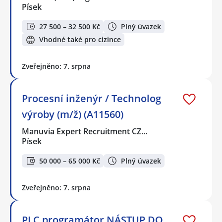
Písek
27 500 – 32 500 Kč
Plný úvazek
Vhodné také pro cizince
Zveřejněno: 7. srpna
Procesní inženýr / Technolog
výroby (m/ž) (A11560)
Manuvia Expert Recruitment CZ…
Písek
50 000 – 65 000 Kč
Plný úvazek
Zveřejněno: 7. srpna
PLC programátor NÁSTUP DO