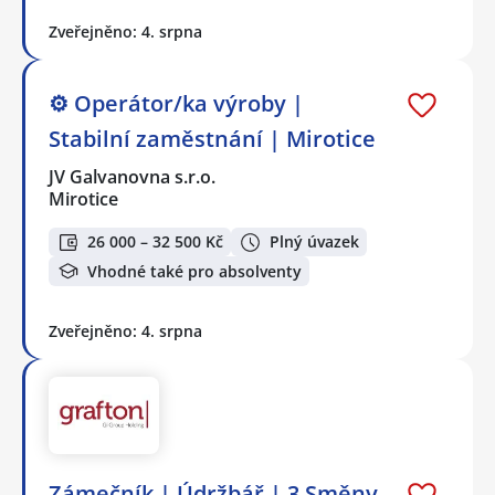
Zveřejněno: 4. srpna
⚙️ Operátor/ka výroby |
Stabilní zaměstnání | Mirotice
JV Galvanovna s.r.o.
Mirotice
26 000 – 32 500 Kč
Plný úvazek
Vhodné také pro absolventy
Zveřejněno: 4. srpna
Zámečník | Údržbář | 3 Směny