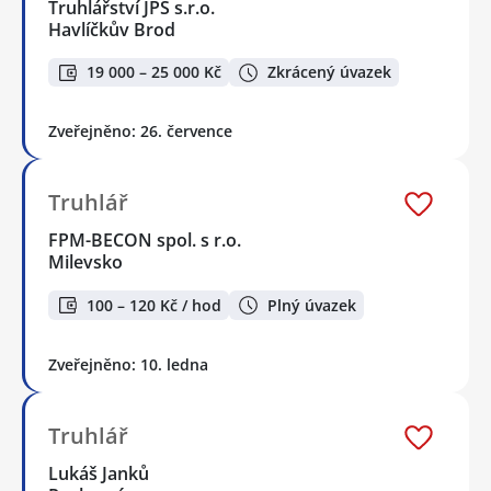
Truhlářství JPS s.r.o.
Havlíčkův Brod
19 000 – 25 000 Kč
Zkrácený úvazek
Zveřejněno: 26. července
Truhlář
FPM-BECON spol. s r.o.
Milevsko
100 – 120 Kč / hod
Plný úvazek
Zveřejněno: 10. ledna
Truhlář
Lukáš Janků