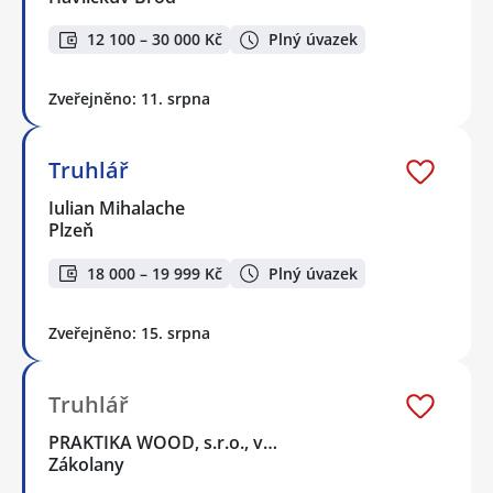
12 100 – 30 000 Kč
Plný úvazek
Zveřejněno: 11. srpna
Truhlář
Iulian Mihalache
Plzeň
18 000 – 19 999 Kč
Plný úvazek
Zveřejněno: 15. srpna
Truhlář
PRAKTIKA WOOD, s.r.o., v…
Zákolany