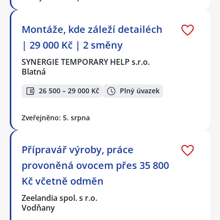
Montáže, kde záleží detailéch
| 29 000 Kč | 2 směny
SYNERGIE TEMPORARY HELP s.r.o.
Blatná
26 500 – 29 000 Kč
Plný úvazek
Zveřejněno: 5. srpna
Přípravář výroby, práce
provoněná ovocem přes 35 800
Kč včetně odměn
Zeelandia spol. s r.o.
Vodňany