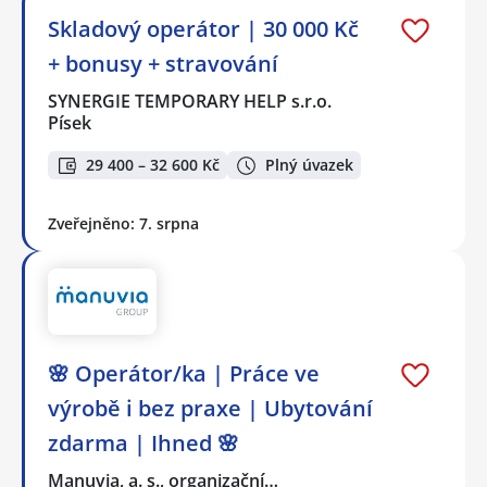
Skladový operátor | 30 000 Kč
+ bonusy + stravování
SYNERGIE TEMPORARY HELP s.r.o.
Písek
29 400 – 32 600 Kč
Plný úvazek
Zveřejněno: 7. srpna
🌸 Operátor/ka | Práce ve
výrobě i bez praxe | Ubytování
zdarma | Ihned 🌸
Manuvia, a. s., organizační…