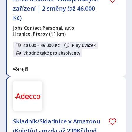
zařízení | 2 směny (až 46.000
Kč)
Jobs Contact Personal, s.r.o.
Hranice, Přerov
(11 km)
40 000 – 46 000 Kč
Plný úvazek
Vhodné také pro absolventy
včerejší
Skladník/Skladnice v Amazonu
(Kojetín) - mzda až 239Kč/hod