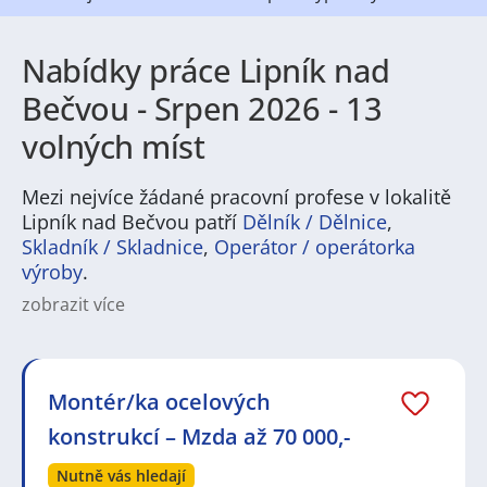
Nabídky práce Lipník nad
Bečvou - Srpen 2026 - 13
volných míst
Mezi nejvíce žádané pracovní profese v lokalitě
Lipník nad Bečvou patří
Dělník / Dělnice
,
Skladník / Skladnice
,
Operátor / operátorka
výroby
.
zobrazit více
Hledáte práci v Lipník nad Bečvou? Město nabízí
pestrou škálu pracovních příležitostí především v
průmyslu a logistice, ale také v obchodu, zdravotnictví
a službách. V regionu jsou běžné pozice pro výrobní
Montér/ka ocelových
operátory, techniky, skladníky a řidiče, stejně jako
konstrukcí – Mzda až 70 000,-
administrativní a zákaznické role. Pracovní nabídky
zahrnují příležitosti pro odborníky i manuálně zdatné
Nutně vás hledají
uchazeče, takže zaměstnání lze najít jak pro zkušené