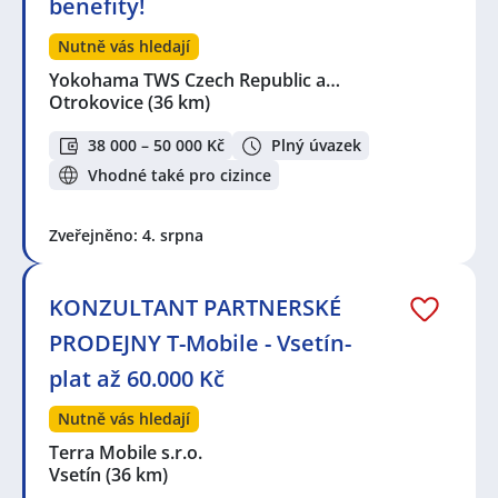
benefity!
Nutně vás hledají
Yokohama TWS Czech Republic a…
Otrokovice
(36 km)
38 000 – 50 000 Kč
Plný úvazek
Vhodné také pro cizince
Zveřejněno: 4. srpna
KONZULTANT PARTNERSKÉ
PRODEJNY T-Mobile - Vsetín-
plat až 60.000 Kč
Nutně vás hledají
Terra Mobile s.r.o.
Vsetín
(36 km)