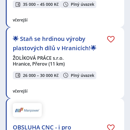
35 000 – 45 000 Kč
Plný úvazek
včerejší
🌟 Staň se hrdinou výroby
plastových dílů v Hranicích!🌟
ŽOLÍKOVÁ PRÁCE s.r.o.
Hranice, Přerov
(11 km)
26 000 – 30 000 Kč
Plný úvazek
včerejší
OBSLUHA CNC - i pro