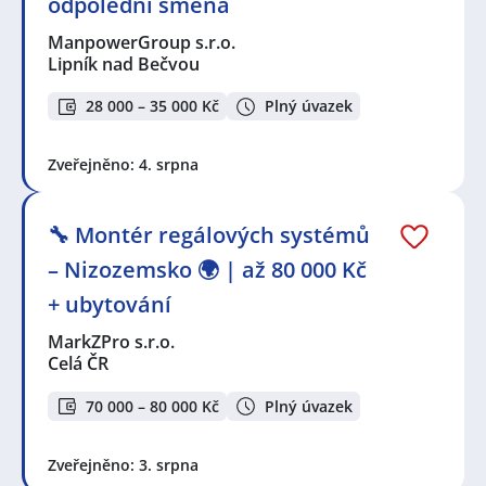
odpolední směna
ManpowerGroup s.r.o.
Lipník nad Bečvou
28 000 – 35 000 Kč
Plný úvazek
Zveřejněno: 4. srpna
🔧 Montér regálových systémů
– Nizozemsko 🌍 | až 80 000 Kč
+ ubytování
MarkZPro s.r.o.
Celá ČR
70 000 – 80 000 Kč
Plný úvazek
Zveřejněno: 3. srpna