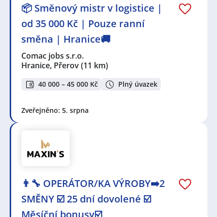
📦 Směnový mistr v logistice |
od 35 000 Kč | Pouze ranní
směna | Hranice🚚
Comac jobs s.r.o.
Hranice, Přerov
(11 km)
40 000 – 45 000 Kč
Plný úvazek
Zveřejněno: 5. srpna
👨‍🔧 OPERÁTOR/KA VÝROBY➡️2
SMĚNY ☑️ 25 dní dovolené ☑️
Měsíční bonusy☑️