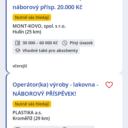
náborový přísp. 20.000 Kč
Nutně vás hledají
MONT-KOVO, spol. s r.o.
Hulín
(25 km)
30 000 – 60 000 Kč
Plný úvazek
Vhodné také pro absolventy
včerejší
Operátor(ka) výroby - lakovna -
NÁBOROVÝ PŘÍSPĚVEK!
Nutně vás hledají
PLASTIKA a.s.
Kroměříž
(29 km)