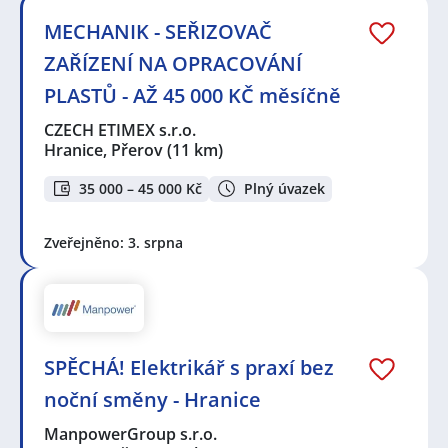
MECHANIK - SEŘIZOVAČ
ZAŘÍZENÍ NA OPRACOVÁNÍ
PLASTŮ - AŽ 45 000 KČ měsíčně
CZECH ETIMEX s.r.o.
Hranice, Přerov
(11 km)
35 000 – 45 000 Kč
Plný úvazek
Zveřejněno: 3. srpna
SPĚCHÁ! Elektrikář s praxí bez
noční směny - Hranice
ManpowerGroup s.r.o.