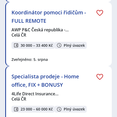
technička
,
Elektrotechnik / Elektrotechnička
,
Elektromechanik / Elektromechanička
,
Elektromontér
/ Elektromontérka
,
Elektrikář / Elektrikářka
,
Obchodní
Koordinátor pomoci řidičům -
zástupce / zástupkyně
,
Technik / technička
FULL REMOTE
automatizace
AWP P&C Česká republika -…
Seznam lokalit v zobrazených inzerátech:
Celá ČR
Celá ČR
,
Lipník nad Bečvou
,
Hulín
,
Kroměříž
,
Prostějov
,
Otrokovice
,
Vsetín
,
Dolní Újezd, okres
30 000 – 33 400 Kč
Plný úvazek
Přerov
,
Velký Újezd
,
Hranice, okres Přerov
,
Tršice
,
Přerov
Zveřejněno: 5. srpna
Specialista prodeje - Home
office, FIX + BONUSY
4Life Direct Insurance…
Celá ČR
23 000 – 60 000 Kč
Plný úvazek