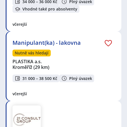
34 000 – 36 000 Kč
Plný úvazek
Vhodné také pro absolventy
včerejší
Manipulant(ka) - lakovna
Nutně vás hledají
PLASTIKA a.s.
Kroměříž
(29 km)
31 000 – 38 500 Kč
Plný úvazek
včerejší