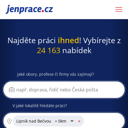
JenPráce.cz
Najděte práci
ihned
! Vybírejte z
24 163
nabídek
Jaké obory, profese či firmy vás zajímají?
V jaké lokalitě hledáte práci?
×
Lipník nad Bečvou