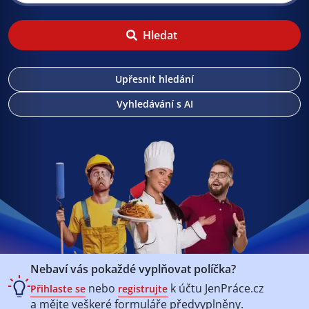
Hledat
Upřesnit hledání
Vyhledávání s AI
Nebaví vás pokaždé vyplňovat políčka?
nebo
k účtu
JenPráce.cz
Přihlaste se
registrujte
a mějte veškeré
formuláře předvyplněny.