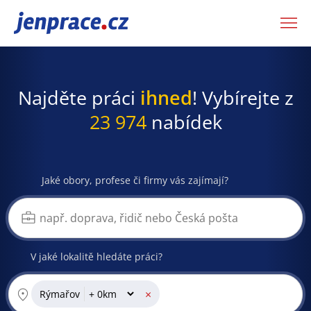
JenPráce.cz
Najděte práci
ihned
! Vybírejte z
23 974
nabídek
Jaké obory, profese či firmy vás zajímají?
V jaké lokalitě hledáte práci?
×
Rýmařov