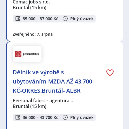
Comac jobs s.r.o.
Bruntál
(15 km)
35 000 – 37 000 Kč
Plný úvazek
Zveřejněno: 7. srpna
Dělník ve výrobě s
ubytováním-MZDA AŽ 43.700
KČ-OKRES.Bruntál- ALBR
Personal fabric - agentura…
Bruntál
(15 km)
36 000 – 43 700 Kč
Plný úvazek