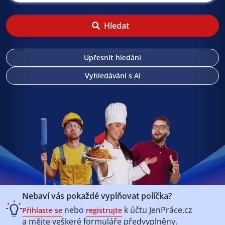
Hledat
Upřesnit hledání
Vyhledávání s AI
Nebaví vás pokaždé vyplňovat políčka?
nebo
k účtu
JenPráce.cz
Přihlaste se
registrujte
a mějte veškeré
formuláře předvyplněny.