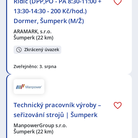
Řidič (DPP,PO - PÁ 8:30-11:00 +
13:30-14:30 - 200 Kč/hod.)
Dormer, Šumperk (M/Ž)
ARAMARK, s.r.o.
Šumperk
(22 km)
Zkrácený úvazek
Zveřejněno: 3. srpna
Technický pracovník výroby –
seřizování strojů | Šumperk
ManpowerGroup s.r.o.
Šumperk
(22 km)