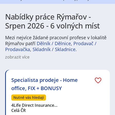
Nabídky práce Rýmařov -
Srpen 2026 - 6 volných míst
Mezi nejvíce žádané pracovní profese v lokalitě
Rýmařov patří
Dělník / Dělnice
,
Prodavač /
Prodavačka
,
Skladník / Skladnice
.
zobrazit více
Práce v Rýmařově nabízí široké spektrum možností
pro různé profily uchazečů. V regionu jsou běžné
pozice v lehkém průmyslu a výrobě, strojírenství,
zpracování dřeva a kovů, stejně jako pracovní nabídky
Specialista prodeje - Home
v logistice, skladování a dopravě. S rostoucí
office, FIX + BONUSY
poptávkou po službách tu najdete zaměstnání v
obchodu, gastronomii, zdravotnictví a v
Nutně vás hledají
administrativě. Pro technicky zaměřené zájemce jsou
k dispozici role údržbářů, operátorů strojů, techniků
4Life Direct Insurance…
nebo projektantů, pro ty, kteří preferují kontaktní
Celá ČR
práci, pak práci v péči o zákazníky či recepci.