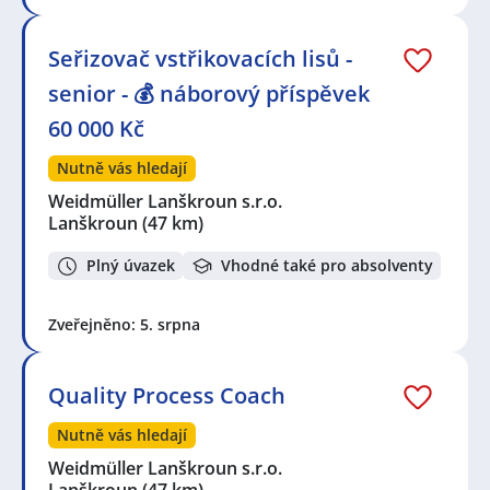
Seznam lokalit v zobrazených inzerátech:
Celá ČR
,
Slavonín, Olomouc
,
Lanškroun
,
Opava
,
Seřizovač vstřikovacích lisů -
Bruntál
,
Karlova Studánka
,
Uničov
,
Šumperk
,
Medlov,
senior - 💰 náborový příspěvek
okres Olomouc
,
Šternberk
,
Horní Benešov
,
Hrabová
,
Filipovice, Bělá pod Pradědem
,
Zábřeh
,
Litovel
,
60 000 Kč
Mohelnice, okres Šumperk
,
Véska, Dolany, okres
Olomouc
,
Unčovice, Litovel
,
Loštice
,
Jeseník
,
Lipová-
Nutně vás hledají
lázně
,
Hlubočky
,
Krnov
Weidmüller Lanškroun s.r.o.
Lanškroun
(47 km)
Plný úvazek
Vhodné také pro absolventy
Zveřejněno: 5. srpna
Quality Process Coach
Nutně vás hledají
Weidmüller Lanškroun s.r.o.