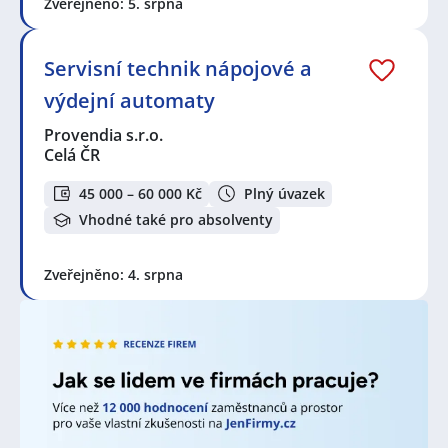
Prohlédněte preferované lokality, je velká šance, že
Zveřejněno: 5. srpna
najdete nabídky práce blíže Vašeho bydliště, než jste
čekali.
Servisní technik nápojové a
výdejní automaty
V lokalitě "Rýmařov" a okolí je stále velká poptávka po
nových zaměstnancích. Jen za poslední týden bylo
Provendia s.r.o.
přidáno 481 nových nabídek práce a brigád od
Celá ČR
různých společností, personálních a pracovních
agentur. Za poslední měsíc je to celkem 1053 nových
45 000 – 60 000 Kč
Plný úvazek
nabídek! Právě proto je pravý čas porozhlédnout se
po nové práci!
Vhodné také pro absolventy
Zvyšte si šanci v nalezení nového uplatnění!
Vytvořte
Zveřejněno: 4. srpna
si účet na JenPráce.cz
a pravidelně na Váš email
dostávejte aktuální seznam pracovních nabídek,
včetně námi doporučovaných.
Seznam zobrazených firem s inzercí dle nastavené
filtrace:
4Life Direct Insurance Services s.r.o., odštěpný závod
,