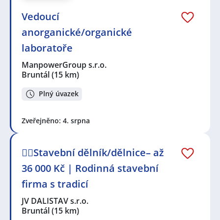
Vedoucí
anorganické/organické
laboratoře
ManpowerGroup s.r.o.
Bruntál
(15 km)
Plný úvazek
Zveřejněno: 4. srpna
👷‍♂️Stavební dělník/dělnice– až
36 000 Kč | Rodinná stavební
firma s tradicí
JV DALISTAV s.r.o.
Bruntál
(15 km)