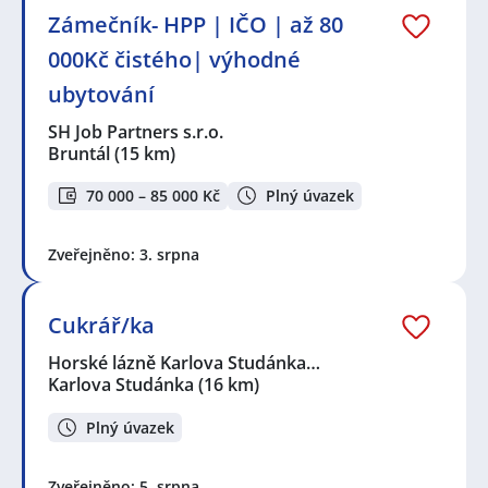
Zámečník- HPP | IČO | až 80
000Kč čistého| výhodné
ubytování
SH Job Partners s.r.o.
Bruntál
(15 km)
70 000 – 85 000 Kč
Plný úvazek
Zveřejněno: 3. srpna
Cukrář/ka
Horské lázně Karlova Studánka…
Karlova Studánka
(16 km)
Plný úvazek
Zveřejněno: 5. srpna