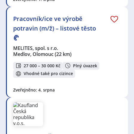
Pracovník/ice ve výrobě
potravin (m/ž) – listové těsto
🥐
MELITES, spol. s r.o.
Medlov, Olomouc
(22 km)
27 000 – 30 000 Kč
Plný úvazek
Vhodné také pro cizince
Zveřejněno: 4. srpna