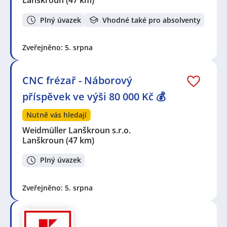
Lanškroun
(47 km)
Plný úvazek
Vhodné také pro absolventy
Zveřejněno: 5. srpna
CNC frézař - Náborový
příspěvek ve výši 80 000 Kč 💰
Nutně vás hledají
Weidmüller Lanškroun s.r.o.
Lanškroun
(47 km)
Plný úvazek
Zveřejněno: 5. srpna