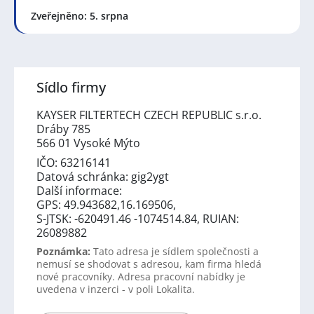
Zveřejněno: 5. srpna
Sídlo firmy
KAYSER FILTERTECH CZECH REPUBLIC s.r.o.
Dráby 785
566 01 Vysoké Mýto
IČO: 63216141
Datová schránka: gig2ygt
Další informace:
GPS: 49.943682,16.169506,
S-JTSK: -620491.46 -1074514.84, RUIAN:
26089882
Poznámka:
Tato adresa je sídlem společnosti a
nemusí se shodovat s adresou, kam firma hledá
nové pracovníky. Adresa pracovní nabídky je
uvedena v inzerci - v poli Lokalita.