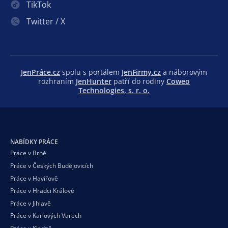
TikTok
Twitter / X
JenPráce.cz
spolu s portálem
JenFirmy.cz
a náborovým
rozhraním
JenHunter
patří do rodiny
Coweo
Technologies, s. r. o.
NABÍDKY PRÁCE
Práce v Brně
Práce v Českých Budějovicích
Práce v Havířově
Práce v Hradci Králové
Práce v Jihlavě
Práce v Karlových Varech