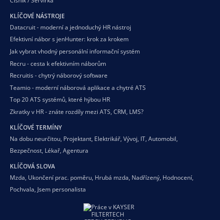
Číšník / Servírka
KLÍČOVÉ NÁSTROJE
Datacruit - moderní a jednoduchý HR nástroj
Efektivní nábor s jenHunter: krok za krokem
Jak vybrat vhodný personální informační systém
Recru - cesta k efektivním náborům
Recruitis - chytrý náborový software
Teamio - moderní náborová aplikace a chytré ATS
Top 20 ATS systémů, které hýbou HR
Zkratky v HR - znáte rozdíly mezi ATS, CRM, LMS?
KLÍČOVÉ TERMÍNY
Na dobu neurčitou
,
Projektant
,
Elektrikář
,
Vývoj
,
IT
,
Automobil
,
Bezpečnost
,
Lékař
,
Agentura
KLÍČOVÁ SLOVA
Mzda
,
Ukončení prac. poměru
,
Hrubá mzda
,
Nadřízený
,
Hodnocení
,
Pochvala
,
Jsem personalista