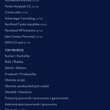
HOFMANN WIZARD s.r.o.
Penta Hospitals CZ, s.r.o.
Comac jobs s.r.o.
Advantage Consulting, s.r.o.
Kaufland Česká republika v.o.s.
Randstad HR Solutions s.r.o.
Jobs Contact Personal, s.r.o.
ADECCO spol.s r.o.
TOP PROFESE
Kuchař / Kuchařka
Řidič / Řidička
Dělník / Dělnice
Prodavač / Prodavačka
Obsluha strojů
Obsluha vysokozdvižných vozíků
Skladník / Skladnice
Pomocný pracovník / pracovnice v gastronomii
Administrativní pracovník / pracovnice