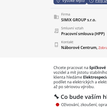
Vysoké Mýto
Plný ú
Firma
SIMIX GROUP s.r.o.
Smluvní vztah
Pracovní smlouva (HPP)
Kontakt
Náborové Centrum,
Zobraz
Chcete pracovat na
špičkové
vozidel a mít jistotu stabil
klienta hledáme
Elektrospeci
podílet na elektrických a ele
až po sériovou výrobu.
🔧 Co bude vaším 
Oživování, zkoušení, oprav