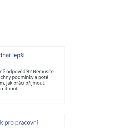
dnat lepší
rávně odpovědět? Nemusíte
šechny podmínky a poté
, jak práci přijmout,
dmítnout.
ok pro pracovní