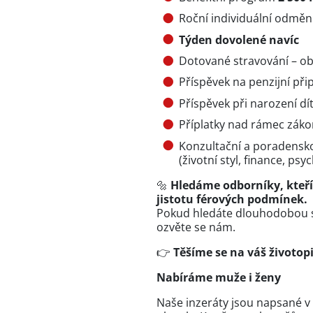
Roční individuální odmě
Týden dovolené navíc
Dotované stravování – ob
Příspěvek na penzijní přip
Příspěvek při narození dí
Příplatky nad rámec záko
Konzultační a poradensk
(životní styl, finance, ps
🔩
Hledáme odborníky, kteří
jistotu férových podmínek.
Pokud hledáte dlouhodobou spo
ozvěte se nám.
👉
Těšíme se na váš životopi
Nabíráme muže i ženy
Naše inzeráty jsou napsané 