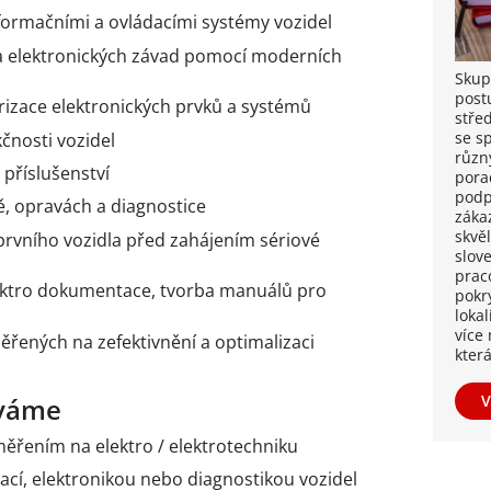
nformačními a ovládacími systémy vozidel
 a elektronických závad pomocí moderních
Skup
post
izace elektronických prvků a systémů
stře
se s
čnosti vozidel
různ
 příslušenství
pora
podp
, opravách a diagnostice
záka
skvě
prvního vozidla před zahájením sériové
slov
prac
ektro dokumentace, tvorba manuálů pro
pokr
lokal
více
ěřených na zefektivnění a optimalizaci
kter
V
áváme
měřením na elektro / elektrotechniku
lací, elektronikou nebo diagnostikou vozidel