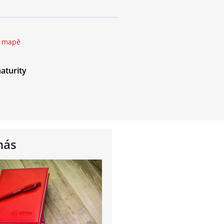
a mapě
aturity
nás