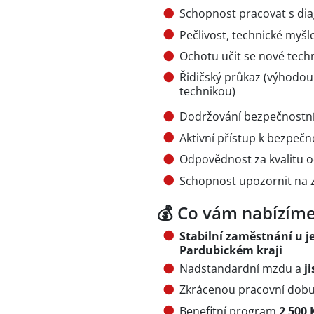
Schopnost pracovat s dia
Pečlivost, technické myš
Ochotu učit se nové tech
Řidičský průkaz (výhodou 
technikou)
Dodržování bezpečnostních
Aktivní přístup k bezpeč
Odpovědnost za kvalitu 
Schopnost upozornit na z
💰 Co vám nabízím
Stabilní zaměstnání u j
Pardubickém kraji
Nadstandardní mzdu a
j
Zkrácenou pracovní dob
Benefitní program
2 500 