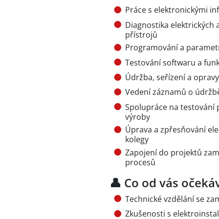
Práce s elektronickými i
Diagnostika elektrických
přístrojů
Programování a parametr
Testování softwaru a funk
Údržba, seřízení a opravy
Vedení záznamů o údržbě
Spolupráce na testování 
výroby
Úprava a zpřesňování el
kolegy
Zapojení do projektů zam
procesů
👤 Co od vás oček
Technické vzdělání se za
Zkušenosti s elektroinsta