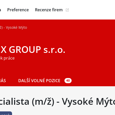
a
Preference
Recenze firem
/ž) - Vysoké Mýto
IX GROUP s.r.o.
ek práce
NÁS
DALŠÍ VOLNÉ POZICE
40
ialista (m/ž) - Vysoké Mýt