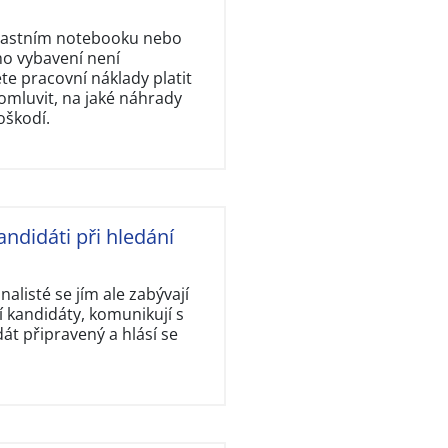
vlastním notebooku nebo
ho vybavení není
e pracovní náklady platit
omluvit, na jaké náhrady
oškodí.
andidáti při hledání
nalisté se jím ale zabývají
 kandidáty, komunikují s
dát připravený a hlásí se