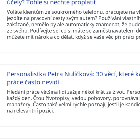
účely? Tohle si nechte proplatit
Voláte klientům ze soukromého telefonu, pracujete na 
jezdíte na pracovní cesty svým autem? Používání vlastní
zakázané, nemělo by ale automaticky znamenat, že budet
ze svého. Podívejte se, co si máte se zaměstnavatelem d
můžete mít nárok a co dělat, když se vaše věc při práci p
Personalistka Petra Nulíčková: 30 věcí, které k
práce často nevidí
Hledání práce většina lidí zažije několikrát za život. Perso
každý den. Čtou životopisy, vedou pohovory, porovnávají
manažery. Často také velmi rychle poznají, jestli je kandi
na relevantní pozici.