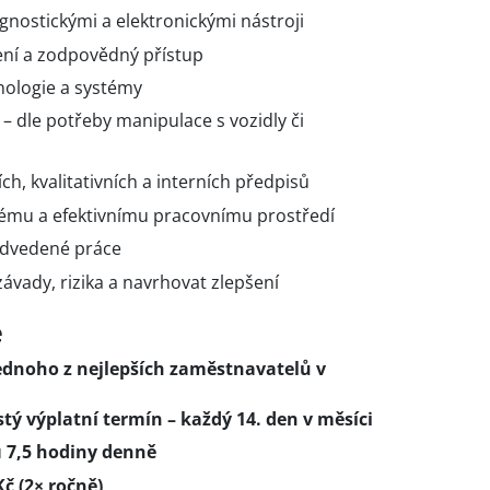
gnostickými a elektronickými nástroji
lení a zodpovědný přístup
nologie a systémy
– dle potřeby manipulace s vozidly či
, kvalitativních a interních předpisů
nému a efektivnímu pracovnímu prostředí
odvedené práce
ávady, rizika a navrhovat zlepšení
e
ednoho z nejlepších zaměstnavatelů v
istý výplatní termín – každý 14. den v měsíci
u
7,5 hodiny denně
Kč (2× ročně)