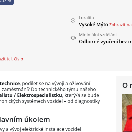
vazek
Lokalita
Vysoké Mýto
Zobrazit n
Minimální vzdělání
Odborné vyučení bez m
it tel. číslo
 technice
, podílet se na vývoji a oživování
O 
ního zaměstnání? Do technického týmu našeho
alistu / Elektrospecialistku
, který/á se bude
ktronických systémech vozidel – od diagnostiky
hlavním úkolem
y a vývoj elektrické instalace vozidel