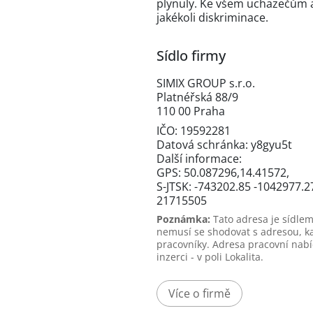
plynuly. Ke všem uchazečům 
jakékoli diskriminace.
Sídlo firmy
SIMIX GROUP s.r.o.
Platnéřská 88/9
110 00 Praha
IČO: 19592281
Datová schránka: y8gyu5t
Další informace:
GPS: 50.087296,14.41572,
S-JTSK: -743202.85 -1042977.2
21715505
Poznámka:
Tato adresa je sídlem
nemusí se shodovat s adresou, k
pracovníky. Adresa pracovní nabí
inzerci - v poli Lokalita.
Více o firmě