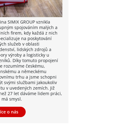
ina SIMIX GROUP vznikla
upným spojováním malých a
dních firem, kdy každá z nich
pecializuje na poskytování
ých služeb v oblasti
denství, lidských zdrojů a
ory výroby a logisticky u
zníků. Díky tomuto propojení
le rozumíme českému,
enskému a německému
ovnímu trhu a jsme schopni
ýt svými službami jakoukoliv
itu v uvedených zemích. Již
 než 27 let dáváme lidem práci,
á má smysl.
íce o nás