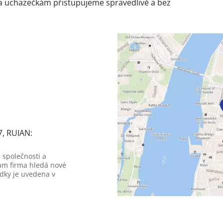
a uchazečkám přistupujeme spravedlivě a bez
7, RUIAN:
 společnosti a
am firma hledá nové
dky je uvedena v