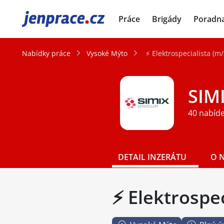
JenPráce.cz
Práce
Brigády
Poradn
Nabídky práce
Vysoké Mýto
⚡ Elektrospecialista (m
SIM
40 nabíd
DETAIL INZERÁTU
O 
⚡ Elektrospec