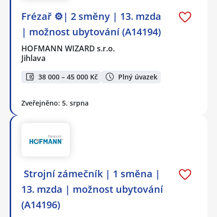
Frézař ⚙️| 2 směny | 13. mzda
| možnost ubytování (A14194)
HOFMANN WIZARD s.r.o.
Jihlava
38 000 – 45 000 Kč
Plný úvazek
Zveřejněno: 5. srpna
️ Strojní zámečník | 1 směna |
13. mzda | možnost ubytování
(A14196)