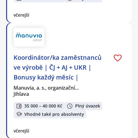
včerejší
Koordinátor/ka zaměstnanců
ve výrobě | ČJ + AJ + UKR |
Bonusy každý měsíc |
Manuvia, a. s., organizační…
Jihlava
35 000 – 40 000 Kč
Plný úvazek
Vhodné také pro absolventy
včerejší