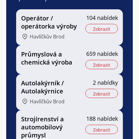
Operátor /
104 nabídek
operátorka výroby
Zobrazit
Havlíčkův Brod
Průmyslová a
659 nabídek
chemická výroba
Zobrazit
Autolakýrník /
2 nabídky
Autolakýrnice
Zobrazit
Havlíčkův Brod
Strojírenství a
188 nabídek
automobilový
Zobrazit
průmysl