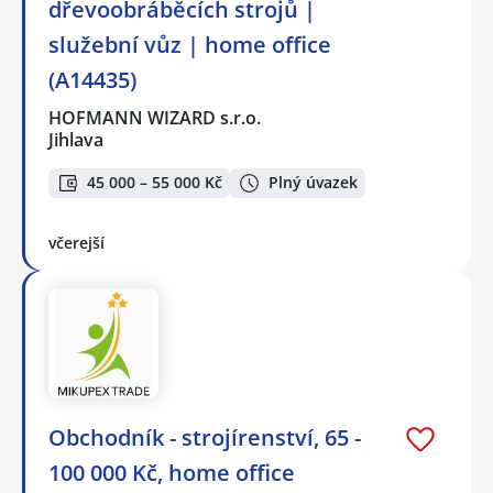
dřevoobráběcích strojů |
služební vůz | home office
(A14435)
HOFMANN WIZARD s.r.o.
Jihlava
45 000 – 55 000 Kč
Plný úvazek
včerejší
Obchodník - strojírenství, 65 -
100 000 Kč, home office