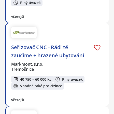
Plný úvazek
včerejší
Seřizovač CNC - Rádi tě
zaučíme + hrazené ubytování
Markmont, s.r.o.
Třemošnice
40 750 – 60 000 Kč
Plný úvazek
Vhodné také pro cizince
včerejší