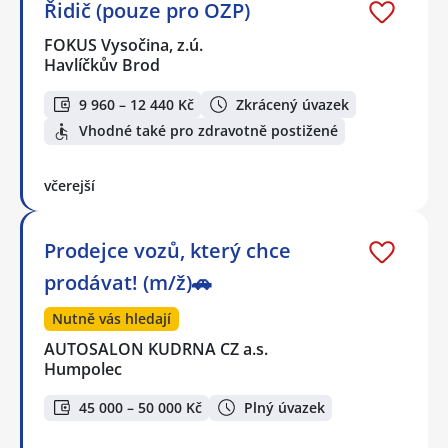
Řidič (pouze pro OZP)
FOKUS Vysočina, z.ú.
Havlíčkův Brod
9 960 – 12 440 Kč
Zkrácený úvazek
Vhodné také pro zdravotně postižené
včerejší
Prodejce vozů, který chce
prodávat! (m/ž)🚗
Nutně vás hledají
AUTOSALON KUDRNA CZ a.s.
Humpolec
45 000 – 50 000 Kč
Plný úvazek