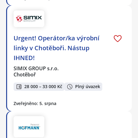
Urgent! Operátor/ka výrobní
linky v Chotěboři. Nástup
IHNED!
SIMIX GROUP s.r.o.
Chotěboř
28 000 – 33 000 Kč
Plný úvazek
Zveřejněno: 5. srpna