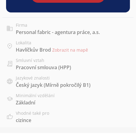
Firma
Personal fabric - agentura práce, a.s.
Lokalita
Havlíčkův Brod
Zobrazit na mapě
Smluvní vztah
Pracovní smlouva (HPP)
Jazykové znalosti
Český jazyk
(Mírně pokročilý B1)
Minimální vzdělání
Základní
Vhodné také pro
cizince