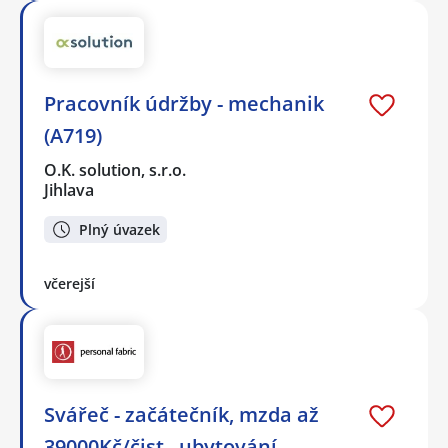
Pracovník údržby - mechanik
(A719)
O.K. solution, s.r.o.
Jihlava
Plný úvazek
včerejší
Svářeč - začátečník, mzda až
39000Kč/čist., ubytování