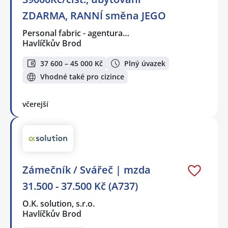
ZDARMA, RANNÍ směna JEGO
Personal fabric - agentura…
Havlíčkův Brod
37 600 – 45 000 Kč
Plný úvazek
Vhodné také pro cizince
včerejší
Zámečník / Svářeč | mzda
31.500 - 37.500 Kč (A737)
O.K. solution, s.r.o.
Havlíčkův Brod