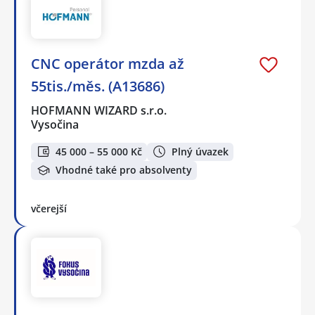
CNC operátor mzda až
55tis./měs. (A13686)
HOFMANN WIZARD s.r.o.
Vysočina
45 000 – 55 000 Kč
Plný úvazek
Vhodné také pro absolventy
včerejší