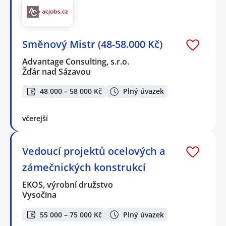
Směnový Mistr (48-58.000 Kč)
Advantage Consulting, s.r.o.
Žďár nad Sázavou
48 000 – 58 000 Kč
Plný úvazek
včerejší
Vedoucí projektů ocelových a
zámečnických konstrukcí
EKOS, výrobní družstvo
Vysočina
55 000 – 75 000 Kč
Plný úvazek