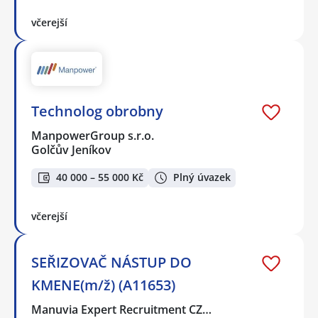
včerejší
Technolog obrobny
ManpowerGroup s.r.o.
Golčův Jeníkov
40 000 – 55 000 Kč
Plný úvazek
včerejší
SEŘIZOVAČ NÁSTUP DO
KMENE(m/ž) (A11653)
Manuvia Expert Recruitment CZ…