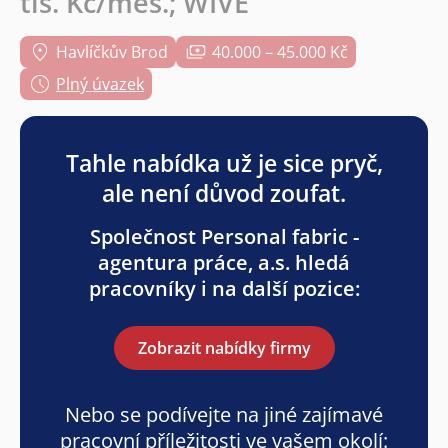
tis. Kč/měs.; WIVE
Havlíčkův Brod
40.000 – 45.000 Kč
Plný úvazek
Tahle nabídka už je sice pryč,
ale není důvod zoufat.
Společnost Personal fabric -
agentura práce, a.s. hledá
pracovníky i na další pozice:
Zobrazit nabídky firmy
Nebo se podívejte na jiné zajímavé
pracovní příležitosti ve vašem okolí: