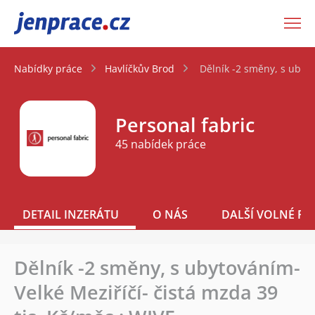
JenPráce.cz
Nabídky práce
Havlíčkův Brod
Dělník -2 směny, s ubyto
Personal fabric
45 nabídek práce
DETAIL INZERÁTU
O NÁS
DALŠÍ VOLNÉ PO
Dělník -2 směny, s ubytováním-
Velké Meziříčí- čistá mzda 39