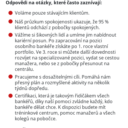
Odpovědi na otázky, které často zaznívají:
Voláme pouze stávajícím klientům.
Náš průzkum spokojenosti ukazuje, že 95 %
klientů odchází z pobočky spokojených.
Vážíme si šikovných lidí a umíme jim nabídnout
kariérní posun. Po zapracování na pozici
osobního bankéře získáte po 1. roce vlastní
portfolio. Ve 3. roce si můžete další dovednosti
rozvíjet na specializované pozici, vydat se cestou
manažera, nebo se z pobočky přesunout na
centrálu.
Pracujeme s dosažitelnými cíli. Pomáhá nám
přesný plán a rozmyšlené aktivity na několik
týdnů dopředu.
Certifikaci, která je takovým řidičákem všech
bankéřů, díky naší pomoci zvládne každý, kdo
bankéře dělat chce. K dispozici budete mít
tréninkové centrum, pomoc manažerů a všech
kolegů na pobočce.