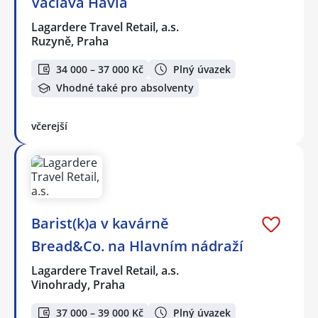
Václava Havla
Lagardere Travel Retail, a.s.
Ruzyně, Praha
34 000 – 37 000 Kč
Plný úvazek
Vhodné také pro absolventy
včerejší
Barist(k)a v kavárně
Bread&Co. na Hlavním nádraží
Lagardere Travel Retail, a.s.
Vinohrady, Praha
37 000 – 39 000 Kč
Plný úvazek