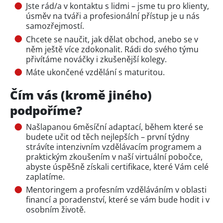
Jste rád/a v kontaktu s lidmi – jsme tu pro klienty,
úsměv na tváři a profesionální přístup je u nás
samozřejmostí.
Chcete se naučit, jak dělat obchod, anebo se v
něm ještě více zdokonalit. Rádi do svého týmu
přivítáme nováčky i zkušenější kolegy.
Máte ukončené vzdělání s maturitou.
Čím vás (kromě jiného)
podpoříme?
Našlapanou 6měsíční adaptací, během které se
budete učit od těch nejlepších – první týdny
strávíte intenzivním vzdělávacím programem a
praktickým zkoušením v naší virtuální pobočce,
abyste úspěšně získali certifikace, které Vám celé
zaplatíme.
Mentoringem a profesním vzděláváním v oblasti
financí a poradenství, které se vám bude hodit i v
osobním životě.