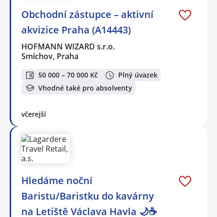
Obchodní zástupce – aktivní
akvizice Praha (A14443)
HOFMANN WIZARD s.r.o.
Smíchov, Praha
50 000 – 70 000 Kč
Plný úvazek
Vhodné také pro absolventy
včerejší
Hledáme noční
Baristu/Baristku do kavárny
na Letiště Václava Havla 🌙☕