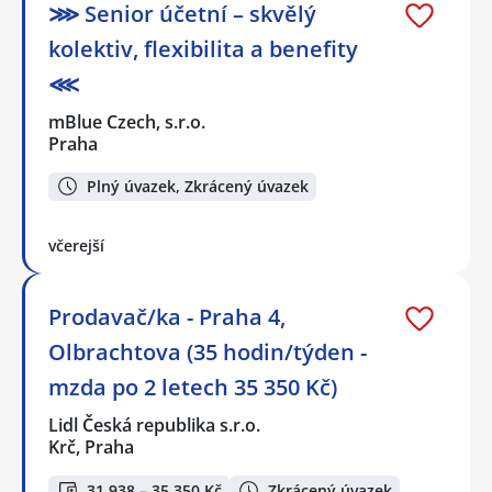
⋙ Senior účetní – skvělý
kolektiv, flexibilita a benefity
⋘
mBlue Czech, s.r.o.
Praha
Plný úvazek, Zkrácený úvazek
včerejší
Prodavač/ka - Praha 4,
Olbrachtova (35 hodin/týden -
mzda po 2 letech 35 350 Kč)
Lidl Česká republika s.r.o.
Krč, Praha
31 938 – 35 350 Kč
Zkrácený úvazek