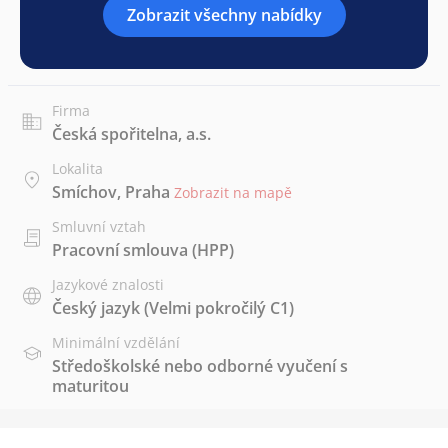
Zobrazit všechny nabídky
Firma
Česká spořitelna, a.s.
Lokalita
Smíchov, Praha
Zobrazit na mapě
Smluvní vztah
Pracovní smlouva (HPP)
Jazykové znalosti
Český jazyk
(Velmi pokročilý C1)
Minimální vzdělání
Středoškolské nebo odborné vyučení s
maturitou