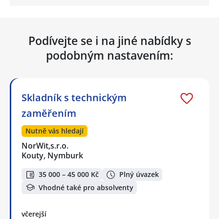
Podívejte se i na jiné nabídky s
podobným nastavením:
Skladník s technickým
zaměřením
Nutně vás hledají
NorWit,s.r.o.
Kouty, Nymburk
35 000 – 45 000 Kč
Plný úvazek
Vhodné také pro absolventy
včerejší