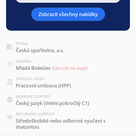
Zobrazit všechny nabídky
Firma
Česká spořitelna, a.s.
Lokalita
Mladá Boleslav
Zobrazit na mapě
Smluvní vztah
Pracovní smlouva (HPP)
Jazykové znalosti
Český jazyk
(Velmi pokročilý C1)
Minimální vzdělání
Středoškolské nebo odborné vyučení s
maturitou