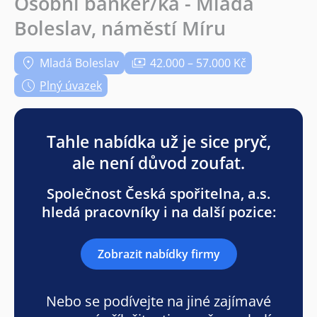
Osobní bankéř/ka - Mladá
Boleslav, náměstí Míru
Mladá Boleslav
42.000 – 57.000 Kč
Plný úvazek
Tahle nabídka už je sice pryč,
ale není důvod zoufat.
Společnost Česká spořitelna, a.s.
hledá pracovníky i na další pozice:
Zobrazit nabídky firmy
Nebo se podívejte na jiné zajímavé