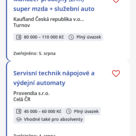
super mzda + služební auto
Kaufland Česká republika v.o…
Turnov
80 000 – 110 000 Kč
Plný úvazek
Zveřejněno: 5. srpna
Servisní technik nápojové a
výdejní automaty
Provendia s.r.o.
Celá ČR
45 000 – 60 000 Kč
Plný úvazek
Vhodné také pro absolventy
Zveřejněno: 4. srpna