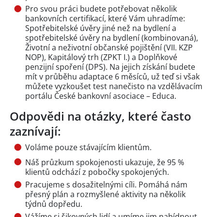
Pro svou práci budete potřebovat několik
bankovních certifikací, které Vám uhradíme:
Spotřebitelské úvěry jiné než na bydlení a
spotřebitelské úvěry na bydlení (kombinovaná),
Životní a neživotní občanské pojištění (VII. KZP
NOP), Kapitálový trh (ZPKT I.) a Doplňkové
penzijní spoření (DPS). Na jejich získání budete
mít v průběhu adaptace 6 měsíců, už teď si však
můžete vyzkoušet test nanečisto na vzdělávacím
portálu České bankovní asociace – Educa.
Odpovědi na otázky, které často
zaznívají:
Voláme pouze stávajícím klientům.
Náš průzkum spokojenosti ukazuje, že 95 %
klientů odchází z pobočky spokojených.
Pracujeme s dosažitelnými cíli. Pomáhá nám
přesný plán a rozmyšlené aktivity na několik
týdnů dopředu.
Vážíme si šikovných lidí a umíme jim nabídnout