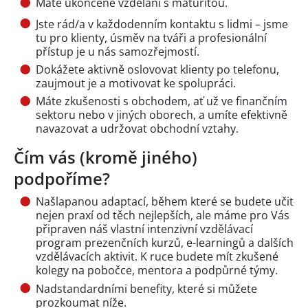
Máte ukončené vzdělání s maturitou.
Jste rád/a v každodenním kontaktu s lidmi – jsme
tu pro klienty, úsměv na tváři a profesionální
přístup je u nás samozřejmostí.
Dokážete aktivně oslovovat klienty po telefonu,
zaujmout je a motivovat ke spolupráci.
Máte zkušenosti s obchodem, ať už ve finančním
sektoru nebo v jiných oborech, a umíte efektivně
navazovat a udržovat obchodní vztahy.
Čím vás (kromě jiného)
podpoříme?
Našlapanou adaptací, během které se budete učit
nejen praxí od těch nejlepších, ale máme pro Vás
připraven náš vlastní intenzivní vzdělávací
program prezenčních kurzů, e-learningů a dalších
vzdělávacích aktivit. K ruce budete mít zkušené
kolegy na pobočce, mentora a podpůrné týmy.
Nadstandardními benefity, které si můžete
prozkoumat níže.