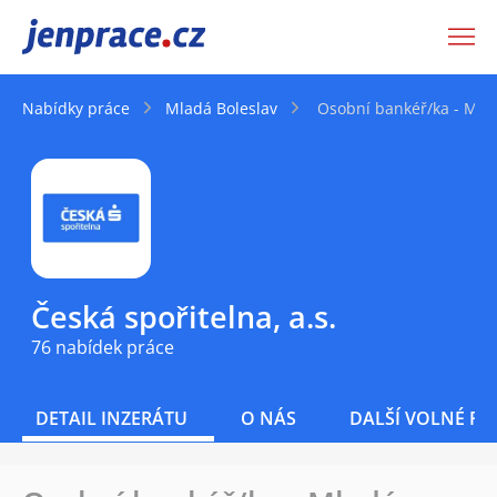
JenPráce.cz
Nabídky práce
Mladá Boleslav
Osobní bankéř/ka - Mlad
Česká spořitelna, a.s.
76 nabídek práce
DETAIL INZERÁTU
O NÁS
DALŠÍ VOLNÉ PO