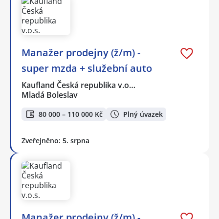
Manažer prodejny (ž/m) -
super mzda + služební auto
Kaufland Česká republika v.o…
Mladá Boleslav
80 000 – 110 000 Kč
Plný úvazek
Zveřejněno: 5. srpna
Manažer prodejny (ž/m) -