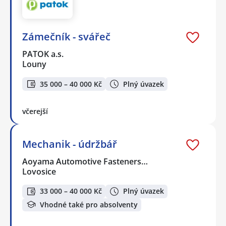
Zámečník - svářeč
PATOK a.s.
Louny
35 000 – 40 000 Kč
Plný úvazek
včerejší
Mechanik - údržbář
Aoyama Automotive Fasteners…
Lovosice
33 000 – 40 000 Kč
Plný úvazek
Vhodné také pro absolventy