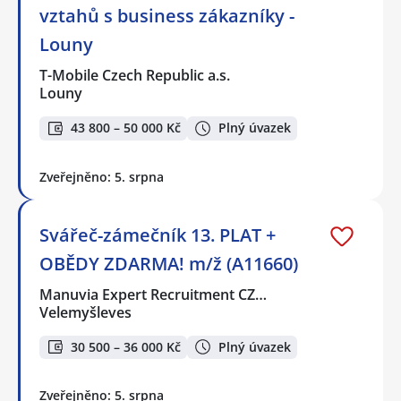
vztahů s business zákazníky -
Louny
T-Mobile Czech Republic a.s.
Louny
43 800 – 50 000 Kč
Plný úvazek
Zveřejněno: 5. srpna
Svářeč-zámečník 13. PLAT +
OBĚDY ZDARMA! m/ž (A11660)
Manuvia Expert Recruitment CZ…
Velemyšleves
30 500 – 36 000 Kč
Plný úvazek
Zveřejněno: 5. srpna