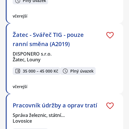
Plný úvazek
včerejší
Žatec - Svářeč TIG - pouze
ranní směna (A2019)
DISPONERO s.r.o.
Žatec, Louny
35 000 – 45 000 Kč
Plný úvazek
včerejší
Pracovník údržby a oprav tratí
Správa železnic, státní…
Lovosice