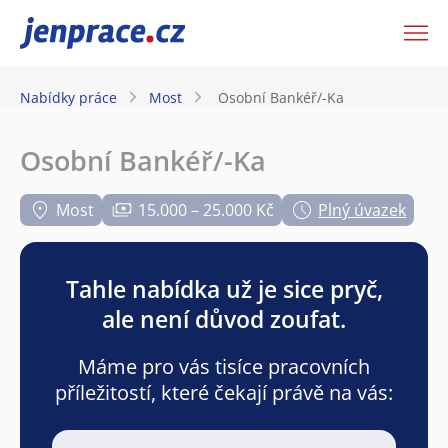
JenPráce.cz
Nabídky práce
Most
Osobní Bankéř/-Ka
Osobní Bankéř/-Ka
Most
15.000 – 25.000 Kč
Plný úvazek
Tahle nabídka už je sice pryč,
ale není důvod zoufat.
Máme pro vás tisíce pracovních
příležitostí, které čekají právě na vás: