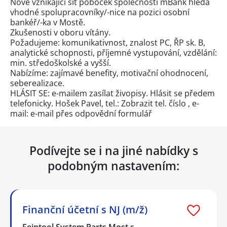
Nově vznikající síť poboček společnosti mBank hledá
vhodné spolupracovníky/-nice na pozici osobní
bankéř/-ka v Mostě.
Zkušenosti v oboru vítány.
Požadujeme: komunikativnost, znalost PC, ŘP sk. B,
analytické schopnosti, příjemné vystupování, vzdělání:
min. středoškolské a vyšší.
Nabízíme: zajímavé benefity, motivační ohodnocení,
seberealizace.
HLÁSIT SE: e-mailem zasílat živopisy. Hlásit se předem
telefonicky. Hošek Pavel, tel.:
Zobrazit tel. číslo
, e-
mail: e-mail přes
odpovědní formulář
Podívejte se i na jiné nabídky s
podobným nastavením:
Finanční účetní s NJ (m/ž)
Feintool System Parts Most s…