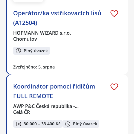
Operátor/ka vstřikovacích lisů
(A12504)
HOFMANN WIZARD s.r.o.
Chomutov
Plný úvazek
Zveřejněno: 5. srpna
Koordinátor pomoci řidičům -
FULL REMOTE
AWP P&C Česká republika -…
Celá ČR
30 000 – 33 400 Kč
Plný úvazek