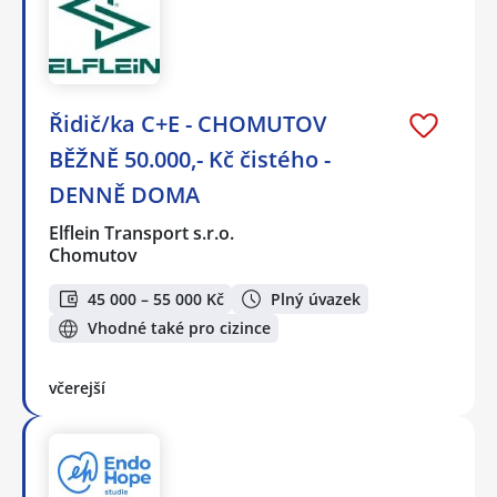
Řidič/ka C+E - CHOMUTOV
BĚŽNĚ 50.000,- Kč čistého -
DENNĚ DOMA
Elflein Transport s.r.o.
Chomutov
45 000 – 55 000 Kč
Plný úvazek
Vhodné také pro cizince
včerejší