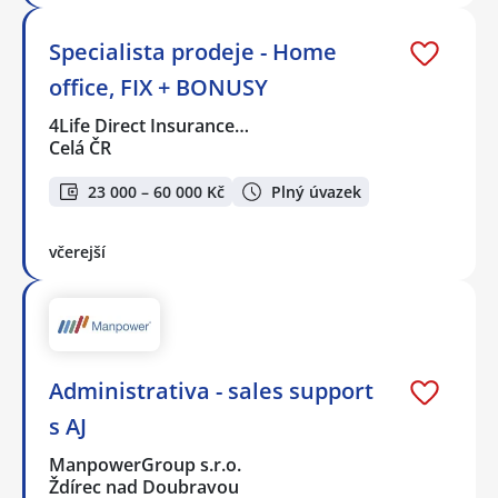
Specialista prodeje - Home
office, FIX + BONUSY
4Life Direct Insurance…
Celá ČR
23 000 – 60 000 Kč
Plný úvazek
včerejší
Administrativa - sales support
s AJ
ManpowerGroup s.r.o.
Ždírec nad Doubravou