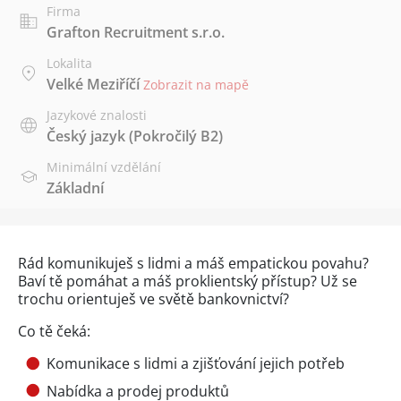
Firma
Grafton Recruitment s.r.o.
Lokalita
Velké Meziříčí
Zobrazit na mapě
Jazykové znalosti
Český jazyk
(Pokročilý B2)
Minimální vzdělání
Základní
Rád komunikuješ s lidmi a máš empatickou povahu?
Baví tě pomáhat a máš proklientský přístup? Už se
trochu orientuješ ve světě bankovnictví?
Co tě čeká:
Komunikace s lidmi a zjišťování jejich potřeb
Nabídka a prodej produktů