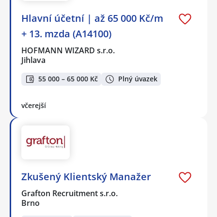
Hlavní účetní | až 65 000 Kč/m
+ 13. mzda (A14100)
HOFMANN WIZARD s.r.o.
Jihlava
55 000 – 65 000 Kč
Plný úvazek
včerejší
Zkušený Klientský Manažer
Grafton Recruitment s.r.o.
Brno