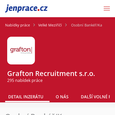
JenPráce.cz
Nabídky práce
Velké Meziříčí
Osobní Bankéř/Ka
Grafton Recruitment s.r.o.
295 nabídek práce
DETAIL INZERÁTU
O NÁS
DALŠÍ VOLNÉ PO