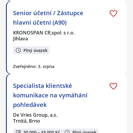
Senior účetní / Zástupce
hlavní účetní (A90)
KRONOSPAN CR,spol. s r.o.
Jihlava
Plný úvazek
Zveřejněno: 3. srpna
Specialista klientské
komunikace na vymáhání
pohledávek
De Vries Group, a.s.
Trnitá, Brno
30 000 – 43 000 Kč
Plný úvazek