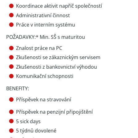
Koordinace aktivit napříč společností
Administrativní činnost
Práce v interním systému
POŽADAVKY:* Min. SŠ s maturitou
Znalost práce na PC
Zkušenosti se zákaznickým servisem
Zkušenosti z bankovnictví výhodou
Komunikační schopnosti
BENEFITY:
Příspěvek na stravování
Příspěvek na penzijní připojištění
5 sick days
5 týdnů dovolené