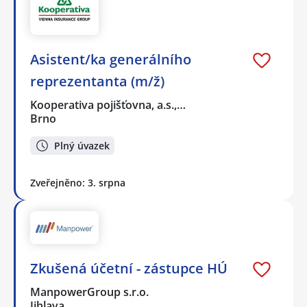
Asistent/ka generálního
reprezentanta (m/ž)
Kooperativa pojišťovna, a.s.,…
Brno
Plný úvazek
Zveřejněno: 3. srpna
Zkušená účetní - zástupce HÚ
ManpowerGroup s.r.o.
Jihlava