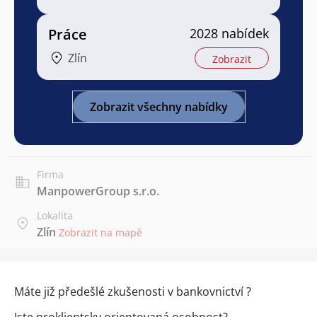
Práce
2028 nabídek
Zlín
Zobrazit
Zobrazit všechny nabídky
Firma
ManpowerGroup s.r.o.
Lokalita
Zlín
Zobrazit na mapě
Máte již předešlé zkušenosti v bankovnictví ?
Jste proklientsky orientovaná osobnost?