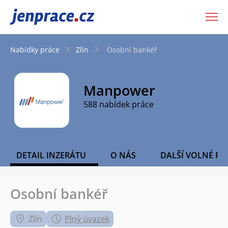
JenPráce.cz
Nabídky práce
Zlín
Osobní bankéř
Manpower
588 nabídek práce
DETAIL INZERÁTU
O NÁS
DALŠÍ VOLNÉ PO
Osobní bankéř
Zlín
Plný úvazek