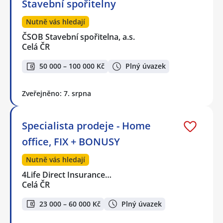
Stavební spořitelny
Nutně vás hledají
ČSOB Stavební spořitelna, a.s.
Celá ČR
50 000 – 100 000 Kč
Plný úvazek
Zveřejněno: 7. srpna
Specialista prodeje - Home
office, FIX + BONUSY
Nutně vás hledají
4Life Direct Insurance…
Celá ČR
23 000 – 60 000 Kč
Plný úvazek