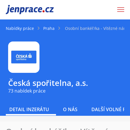
JenPráce.cz
Nabídky práce
Praha
Osobní bankéř/ka - Vítězné námě
Česká spořitelna, a.s.
73 nabídek práce
DETAIL INZERÁTU
O NÁS
DALŠÍ VOLNÉ PO