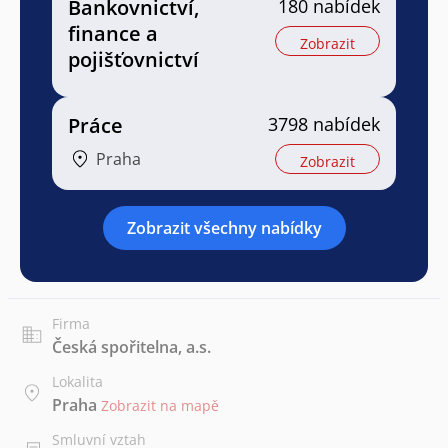
Bankovnictví,
180 nabídek
finance a
Zobrazit
pojišťovnictví
Práce
3798 nabídek
Praha
Zobrazit
Zobrazit všechny nabídky
Firma
Česká spořitelna, a.s.
Lokalita
Praha
Zobrazit na mapě
Smluvní vztah