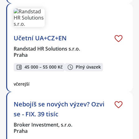
Učetní UA+CZ+EN
Randstad HR Solutions s.r.o.
Praha
45 000 – 55 000 Kč
Plný úvazek
včerejší
Nebojíš se nových výzev? Ozvi
se - FIX. 39 tisíc
Broker Investment, s.r.o.
Praha