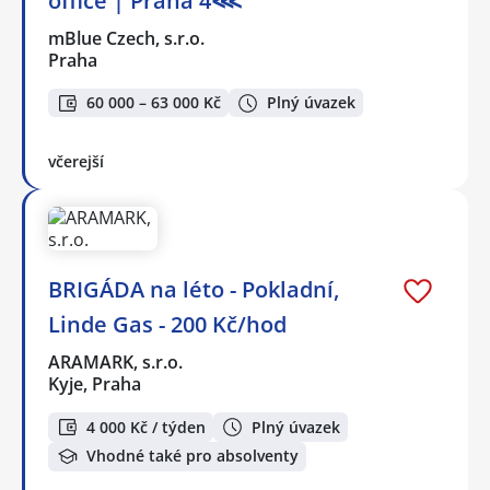
office | Praha 4⋘
mBlue Czech, s.r.o.
Praha
60 000 – 63 000 Kč
Plný úvazek
včerejší
BRIGÁDA na léto - Pokladní,
Linde Gas - 200 Kč/hod
ARAMARK, s.r.o.
Kyje, Praha
4 000 Kč / týden
Plný úvazek
Vhodné také pro absolventy