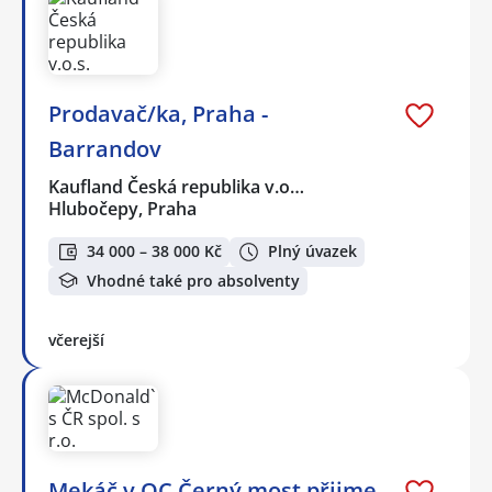
Prodavač/ka, Praha -
Barrandov
Kaufland Česká republika v.o…
Hlubočepy, Praha
34 000 – 38 000 Kč
Plný úvazek
Vhodné také pro absolventy
včerejší
Mekáč v OC Černý most přijme