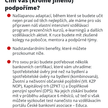
Čím vás (kromě jiného)
podpoříme?
Našlapanou adaptací, během které se budete učit
nejen praxí od těch nejlepších, ale máme pro vás
připraven náš vlastní intenzivní vzdělávací
program prezenčních kurzů, e-learningů a dalších
vzdělávacích aktivit. K ruce budete mít zkušené
kolegy na pobočce, mentora a podpůrné týmy.
Nadstandardními benefity, které můžete
prozkoumat níže.
Pro svou práci budete potřebovat několik
bankovních certifikací, které vám uhradíme:
Spotřebitelské úvěry jiné než na bydlení a
spotřebitelské úvěry na bydlení (kombinovaná),
Životní a neživotní občanské pojištění (VII. KZP
NOP), Kapitálový trh (ZPKT I.) a Doplňkové
penzijní spoření (DPS). Na jejich získání budete
mít v průběhu adaptace 6 měsíců, už teď si však
můžete vyzkoušet test nanečisto na vzdělávacím
portálu České bankovní asociace – Educa.