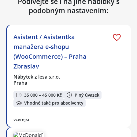
Podívejte se i na jiné nabídky s
podobným nastavením:
Asistent / Asistentka
manažera e-shopu
(WooCommerce) – Praha
Zbraslav
Nábytek z lesa s.r.o.
Praha
35 000 – 45 000 Kč
Plný úvazek
Vhodné také pro absolventy
včerejší