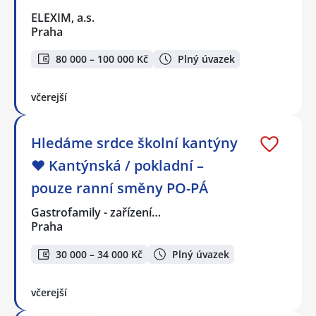
ELEXIM, a.s.
Praha
80 000 – 100 000 Kč
Plný úvazek
včerejší
Hledáme srdce školní kantýny
❤️ Kantýnská / pokladní –
pouze ranní směny PO-PÁ
Gastrofamily - zařízení…
Praha
30 000 – 34 000 Kč
Plný úvazek
včerejší