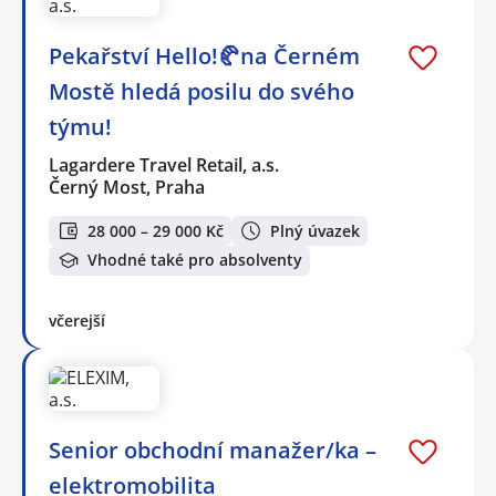
Pekařství Hello!🥐na Černém
Mostě hledá posilu do svého
týmu!
Lagardere Travel Retail, a.s.
Černý Most, Praha
28 000 – 29 000 Kč
Plný úvazek
Vhodné také pro absolventy
včerejší
Senior obchodní manažer/ka –
elektromobilita