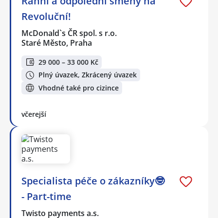
Ranní a odpolední směny na
Revoluční!
McDonald`s ČR spol. s r.o.
Staré Město, Praha
29 000 – 33 000 Kč
Plný úvazek, Zkrácený úvazek
Vhodné také pro cizince
včerejší
Specialista péče o zákazníky🤓
- Part-time
Twisto payments a.s.