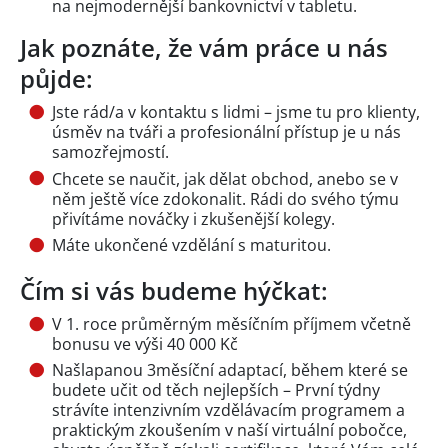
na nejmodernější bankovnictví v tabletu.
Jak poznáte, že vám práce u nás
půjde:
Jste rád/a v kontaktu s lidmi – jsme tu pro klienty,
úsměv na tváři a profesionální přístup je u nás
samozřejmostí.
Chcete se naučit, jak dělat obchod, anebo se v
něm ještě více zdokonalit. Rádi do svého týmu
přivítáme nováčky i zkušenější kolegy.
Máte ukončené vzdělání s maturitou.
Čím si vás budeme hýčkat:
V 1. roce průměrným měsíčním příjmem včetně
bonusu ve výši 40 000 Kč
Našlapanou 3měsíční adaptací, během které se
budete učit od těch nejlepších – První týdny
strávíte intenzivním vzdělávacím programem a
praktickým zkoušením v naší virtuální pobočce,