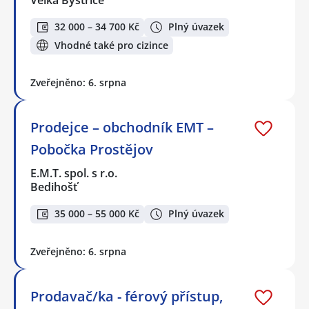
Velká Bystřice
32 000 – 34 700 Kč
Plný úvazek
Vhodné také pro cizince
Zveřejněno: 6. srpna
Prodejce – obchodník EMT –
Pobočka Prostějov
E.M.T. spol. s r.o.
Bedihošť
35 000 – 55 000 Kč
Plný úvazek
Zveřejněno: 6. srpna
Prodavač/ka - férový přístup,