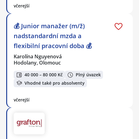
včerejší
💰 Junior manažer (m/ž)
nadstandardní mzda a
flexibilní pracovní doba 💰
Karolína Nguyenová
Hodolany, Olomouc
40 000 – 80 000 Kč
Plný úvazek
Vhodné také pro absolventy
včerejší