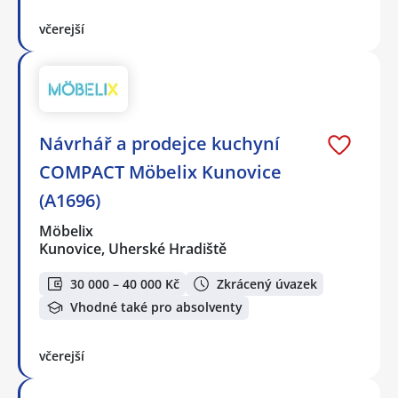
včerejší
Návrhář a prodejce kuchyní
COMPACT Möbelix Kunovice
(A1696)
Möbelix
Kunovice, Uherské Hradiště
30 000 – 40 000 Kč
Zkrácený úvazek
Vhodné také pro absolventy
včerejší