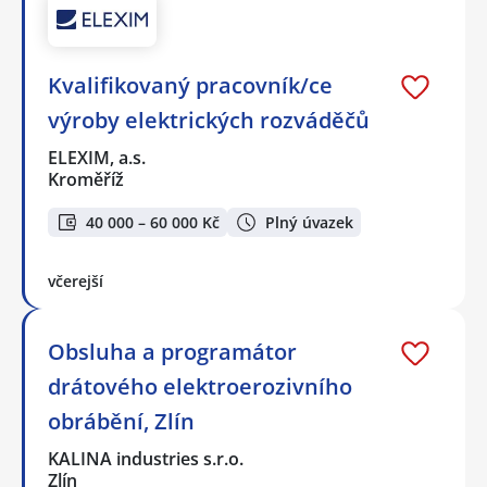
Kvalifikovaný pracovník/ce
výroby elektrických rozváděčů
ELEXIM, a.s.
Kroměříž
40 000 – 60 000 Kč
Plný úvazek
včerejší
Obsluha a programátor
drátového elektroerozivního
obrábění, Zlín
KALINA industries s.r.o.
Zlín