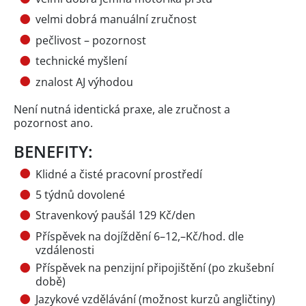
velmi dobrá manuální zručnost
pečlivost – pozornost
technické myšlení
znalost AJ výhodou
Není nutná identická praxe, ale zručnost a
pozornost ano.
BENEFITY:
Klidné a čisté pracovní prostředí
5 týdnů dovolené
Stravenkový paušál 129 Kč/den
Příspěvek na dojíždění 6–12,–Kč/hod. dle
vzdálenosti
Příspěvek na penzijní připojištění (po zkušební
době)
Jazykové vzdělávání (možnost kurzů angličtiny)