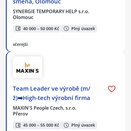
směna, Olomouc
SYNERGIE TEMPORARY HELP s.r.o.
Olomouc
40 000 – 50 000 Kč
Plný úvazek
včerejší
Team Leader ve výrobě (m/
ž)➡️High-tech výrobní firma
MAXIN'S People Czech, s.r.o.
Přerov
45 000 – 55 000 Kč
Plný úvazek