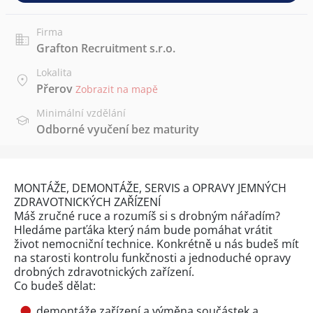
Firma
Grafton Recruitment s.r.o.
Lokalita
Přerov
Zobrazit na mapě
Minimální vzdělání
Odborné vyučení bez maturity
MONTÁŽE, DEMONTÁŽE, SERVIS a OPRAVY JEMNÝCH
ZDRAVOTNICKÝCH ZAŘÍZENÍ
Máš zručné ruce a rozumíš si s drobným nářadím?
Hledáme parťáka který nám bude pomáhat vrátit
život nemocniční technice. Konkrétně u nás budeš mít
na starosti kontrolu funkčnosti a jednoduché opravy
drobných zdravotnických zařízení.
Co budeš dělat:
demontáže zařízení a výměna součástek a