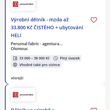
Výrobní dělník - mzda až
33.800 Kč ČISTÉHO + ubytování
HELI
Personal fabric - agentura…
Olomouc
33 000 – 38 000 Kč
Plný úvazek
Vhodné také pro cizince
včerejší