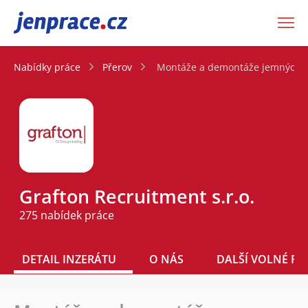
JenPráce.cz
Nabídky práce
Přerov
Montáže a demontáže jemných z
Grafton Recruitment s.r.o.
275 nabídek práce
DETAIL INZERÁTU
O NÁS
DALŠÍ VOLNÉ PO