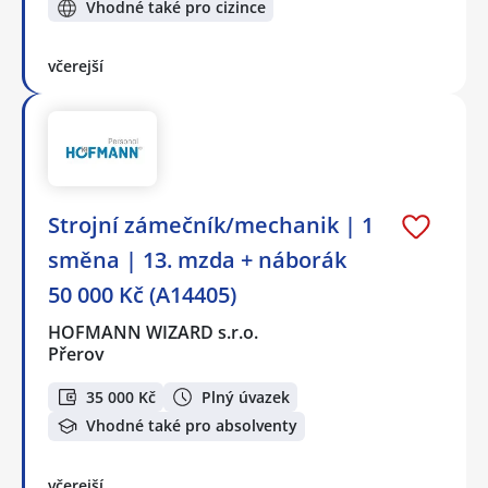
Vhodné také pro cizince
včerejší
Strojní zámečník/mechanik | 1
směna | 13. mzda + náborák
50 000 Kč (A14405)
HOFMANN WIZARD s.r.o.
Přerov
35 000 Kč
Plný úvazek
Vhodné také pro absolventy
včerejší