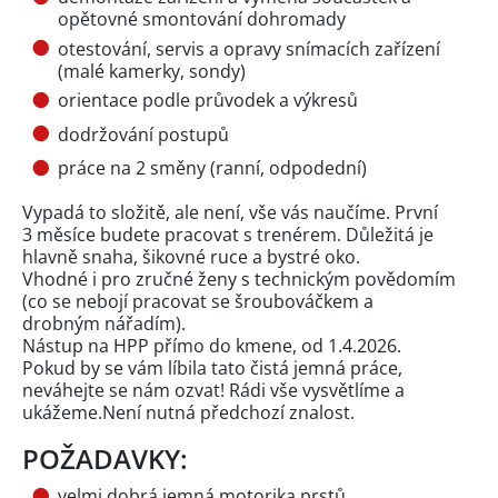
opětovné smontování dohromady
otestování, servis a opravy snímacích zařízení
(malé kamerky, sondy)
orientace podle průvodek a výkresů
dodržování postupů
práce na 2 směny (ranní, odpodední)
Vypadá to složitě, ale není, vše vás naučíme. První
3 měsíce budete pracovat s trenérem. Důležitá je
hlavně snaha, šikovné ruce a bystré oko.
Vhodné i pro zručné ženy s technickým povědomím
(co se nebojí pracovat se šroubováčkem a
drobným nářadím).
Nástup na HPP přímo do kmene, od 1.4.2026.
Pokud by se vám líbila tato čistá jemná práce,
neváhejte se nám ozvat! Rádi vše vysvětlíme a
ukážeme.Není nutná předchozí znalost.
POŽADAVKY:
velmi dobrá jemná motorika prstů