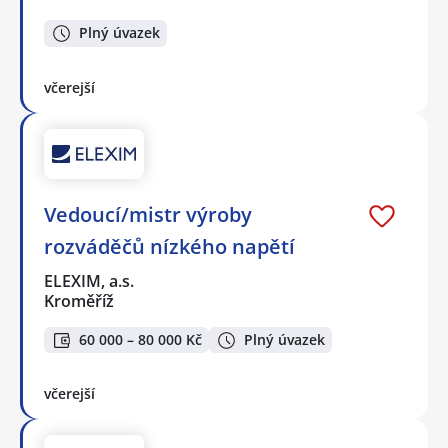
Plný úvazek
včerejší
Vedoucí/mistr výroby
rozváděčů nízkého napětí
ELEXIM, a.s.
Kroměříž
60 000 – 80 000 Kč
Plný úvazek
včerejší