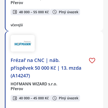
Přerov
48 000 – 55 000 Kč
Plný úvazek
včerejší
Frézař na CNC | náb.
příspěvek 50 000 Kč | 13. mzda
(A14247)
HOFMANN WIZARD s.r.o.
Přerov
40 000 – 45 000 Kč
Plný úvazek