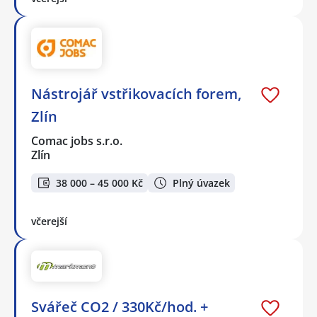
Nástrojář vstřikovacích forem,
Zlín
Comac jobs s.r.o.
Zlín
38 000 – 45 000 Kč
Plný úvazek
včerejší
Svářeč CO2 / 330Kč/hod. +