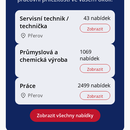
Servisní technik /
43 nabídek
technička
Zobrazit
Přerov
Průmyslová a
1069
nabídek
chemická výroba
Zobrazit
Práce
2499 nabídek
Přerov
Zobrazit
Zobrazit všechny nabídky