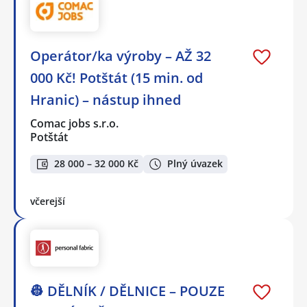
Operátor/ka výroby – AŽ 32
000 Kč! Potštát (15 min. od
Hranic) – nástup ihned
Comac jobs s.r.o.
Potštát
28 000 – 32 000 Kč
Plný úvazek
včerejší
👷 DĚLNÍK / DĚLNICE – POUZE