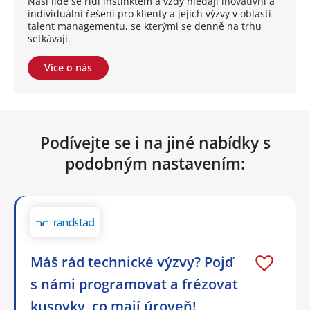
Naši lidé se řídí instinktem a vždy hledají inovativní a
individuální řešení pro klienty a jejich výzvy v oblasti
talent managementu, se kterými se denně na trhu
setkávají.
Více o nás
Podívejte se i na jiné nabídky s
podobným nastavením:
Máš rád technické výzvy? Pojď
s námi programovat a frézovat
kusovky, co mají úroveň!