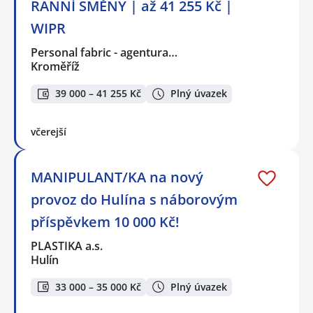
RANNÍ SMĚNY | až 41 255 Kč |
WIPR
Personal fabric - agentura…
Kroměříž
39 000 – 41 255 Kč
Plný úvazek
včerejší
MANIPULANT/KA na nový
provoz do Hulína s náborovým
příspěvkem 10 000 Kč!
PLASTIKA a.s.
Hulín
33 000 – 35 000 Kč
Plný úvazek