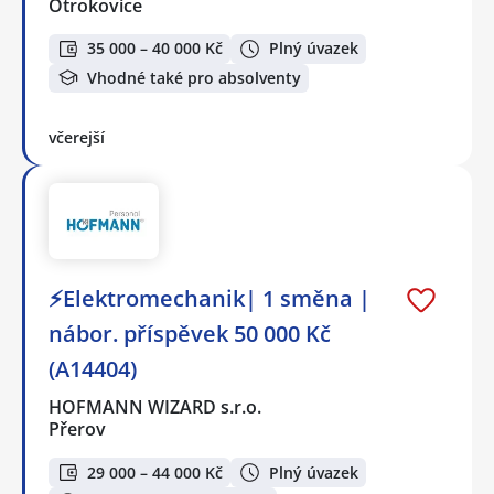
Otrokovice
35 000 – 40 000 Kč
Plný úvazek
Vhodné také pro absolventy
včerejší
⚡Elektromechanik| 1 směna |
nábor. příspěvek 50 000 Kč
(A14404)
HOFMANN WIZARD s.r.o.
Přerov
29 000 – 44 000 Kč
Plný úvazek