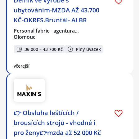
Dělník ve výrobě s
ubytováním-MZDA AŽ 43.700
KČ-OKRES.Bruntál- ALBR
Personal fabric - agentura…
Olomouc
36 000 – 43 700 Kč
Plný úvazek
včerejší
👉 Obsluha leštících /
brousících strojů - vhodné i
pro ženy👉mzda až 52 000 Kč