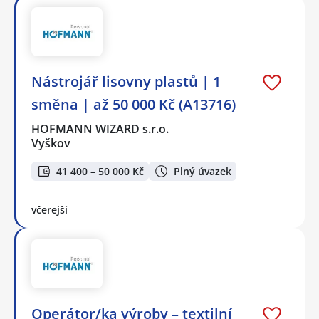
Nástrojář lisovny plastů | 1
směna | až 50 000 Kč (A13716)
HOFMANN WIZARD s.r.o.
Vyškov
41 400 – 50 000 Kč
Plný úvazek
včerejší
Operátor/ka výroby – textilní