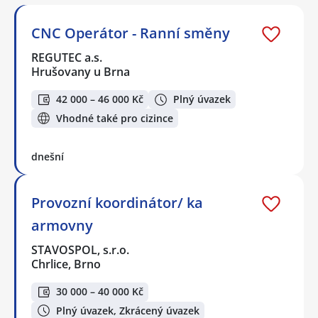
CNC Operátor - Ranní směny
REGUTEC a.s.
Hrušovany u Brna
42 000 – 46 000 Kč
Plný úvazek
Vhodné také pro cizince
dnešní
Provozní koordinátor/ ka
armovny
STAVOSPOL, s.r.o.
Chrlice, Brno
30 000 – 40 000 Kč
Plný úvazek, Zkrácený úvazek