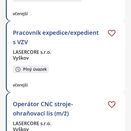
včerejší
Pracovník expedice/expedient
s VZV
LASERCORE s.r.o.
Vyškov
Plný úvazek
včerejší
Operátor CNC stroje-
ohraňovací lis (m/ž)
LASERCORE s.r.o.
Vyškov