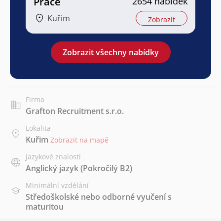
Práce
2654 nabídek
Kuřim
Zobrazit
Zobrazit všechny nabídky
Firma
Grafton Recruitment s.r.o.
Lokalita
Kuřim
Zobrazit na mapě
Jazykové znalosti
Anglický jazyk
(Pokročilý B2)
Minimální vzdělání
Středoškolské nebo odborné vyučení s
maturitou