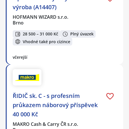
výroba (A14407)
HOFMANN WIZARD s.r.o.
Brno
28 500 – 31 000 Kč
Plný úvazek
Vhodné také pro cizince
včerejší
ŘIDIČ sk. C - s profesním
průkazem náborový příspěvek
40 000 Kč
MAKRO Cash & Carry ČR s.r.o.