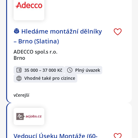
👷 Hledáme montážní dělníky
– Brno (Slatina)
ADECCO spol.s r.o.
Brno
35 000 – 37 000 Kč
Plný úvazek
Vhodné také pro cizince
včerejší
Vedoucí Úseku Montáže (60-