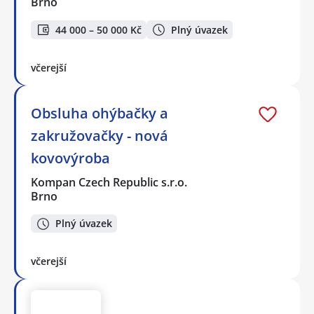
Brno
44 000 – 50 000 Kč
Plný úvazek
včerejší
Obsluha ohýbačky a
zakružovačky - nová
kovovýroba
Kompan Czech Republic s.r.o.
Brno
Plný úvazek
včerejší