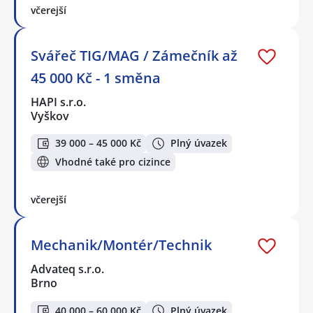
včerejší
Svářeč TIG/MAG / Zámečník až
45 000 Kč - 1 směna
HAPI s.r.o.
Vyškov
39 000 – 45 000 Kč
Plný úvazek
Vhodné také pro cizince
včerejší
Mechanik/Montér/Technik
Advateq s.r.o.
Brno
40 000 – 60 000 Kč
Plný úvazek