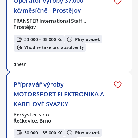
Operátor výroby 37.000
kč/měsíčně - Prostějov
TRANSFER International Staff…
Prostějov
33 000 – 35 000 Kč
Plný úvazek
Vhodné také pro absolventy
dnešní
Přípravář výroby -
MOTORSPORT ELEKTRONIKA A
KABELOVÉ SVAZKY
PerSysTec s.r.o.
Řečkovice, Brno
30 000 – 35 000 Kč
Plný úvazek