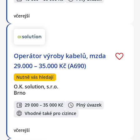
včerejší
Operátor výroby kabelů, mzda
29.000 – 35.000 Kč (A690)
Nutně vás hledají
O.K. solution, s.r.o.
Brno
29 000 – 35 000 Kč
Plný úvazek
Vhodné také pro cizince
včerejší