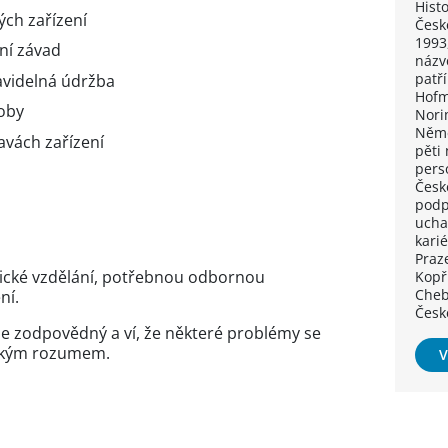
Hist
ých zařízení
Česk
1993
ní závad
názv
patří
avidelná údržba
Hofm
roby
Nori
Něme
ravách zařízení
pěti
pers
Česk
podp
ucha
kari
Praze
ické vzdělání, potřebnou odbornou
Kopř
Cheb
ní.
Česk
 je zodpovědný a ví, že některé problémy se
lským rozumem.
V