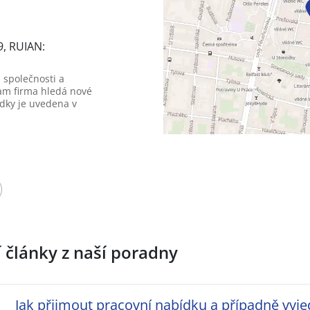
9, RUIAN:
 společnosti a
am firma hledá nové
dky je uvedena v
í články z naší poradny
Jak přijmout pracovní nabídku a případně vyje