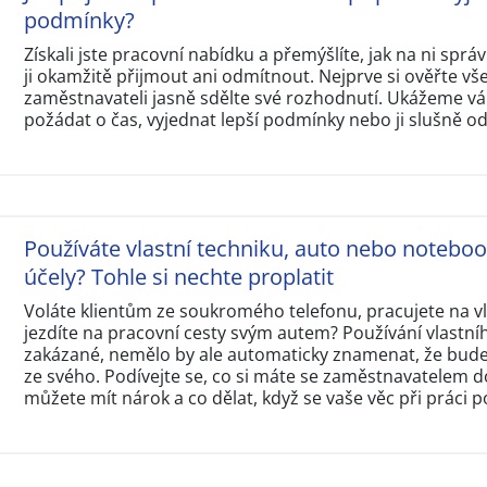
podmínky?
Získali jste pracovní nabídku a přemýšlíte, jak na ni sp
ji okamžitě přijmout ani odmítnout. Nejprve si ověřte v
zaměstnavateli jasně sdělte své rozhodnutí. Ukážeme vám
požádat o čas, vyjednat lepší podmínky nebo ji slušně o
Používáte vlastní techniku, auto nebo notebo
účely? Tohle si nechte proplatit
Voláte klientům ze soukromého telefonu, pracujete na 
jezdíte na pracovní cesty svým autem? Používání vlastní
zakázané, nemělo by ale automaticky znamenat, že budet
ze svého. Podívejte se, co si máte se zaměstnavatelem d
můžete mít nárok a co dělat, když se vaše věc při práci p