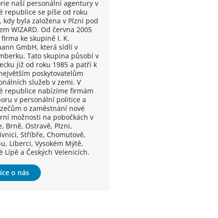
orie naší personální agentury v
é republice se píše od roku
, kdy byla založena v Plzni pod
em WIZARD. Od června 2005
 firma ke skupině I. K.
ann GmbH, která sídlí v
mberku. Tato skupina působí v
cku již od roku 1985 a patří k
 největším poskytovatelům
onálních služeb v zemi. V
é republice nabízíme firmám
oru v personální politice a
zečům o zaměstnání nové
érní možnosti na pobočkách v
, Brně, Ostravě, Plzni,
ivnici, Stříbře, Chomutově,
u, Liberci, Vysokém Mýtě,
é Lípě a Českých Velenicích.
íce o nás