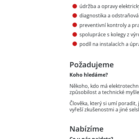
údržba a opravy elektrick
diagnostika a odstraňová
preventivní kontroly a pr
spolupráce s kolegy z vý
podíl na instalacích a úp
Požadujeme
Koho hledáme?
Někoho, kdo má elektrotechn
způsobilost a technické myšle
Člověka, který si umí poradit,
vyřeší zkušenostmi a jiné se
Nabízíme
Co u nás najdete?