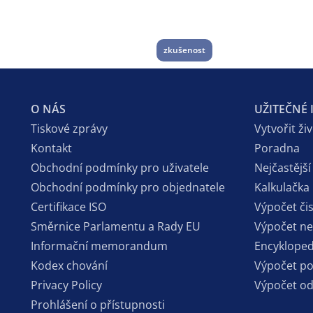
zkušenost
O NÁS
UŽITEČNÉ
Tiskové zprávy
Vytvořit ži
Kontakt
Poradna
Obchodní podmínky pro uživatele
Nejčastější
Obchodní podmínky pro objednatele
Kalkulačka
Certifikace ISO
Výpočet či
Směrnice Parlamentu a Rady EU
Výpočet n
Informační memorandum
Encykloped
Kodex chování
Výpočet p
Privacy Policy
Výpočet o
Prohlášení o přístupnosti