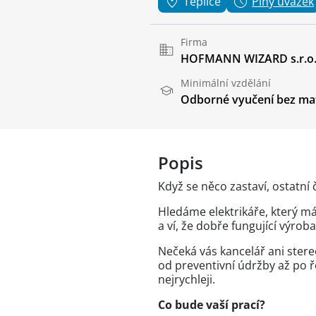
Teplice
Plný úvazek
Firma
HOFMANN WIZARD s.r.o
Minimální vzdělání
Odborné vyučení bez mat
Popis
Když se něco zastaví, ostatní če
Hledáme elektrikáře, který má
a ví, že dobře fungující výroba
Nečeká vás kancelář ani stere
od preventivní údržby až po ř
nejrychleji.
Co bude vaší prací?