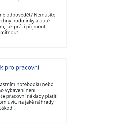
rávně odpovědět? Nemusíte
šechny podmínky a poté
, jak práci přijmout,
dmítnout.
ok pro pracovní
vlastním notebooku nebo
ho vybavení není
e pracovní náklady platit
omluvit, na jaké náhrady
oškodí.