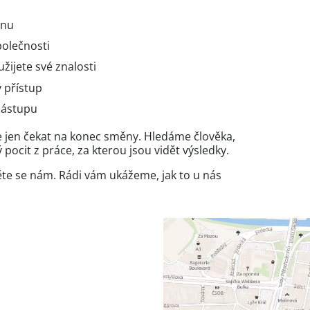
ěnu
polečnosti
žijete své znalosti
ý přístup
nástupu
jen čekat na konec směny. Hledáme člověka,
pocit z práce, za kterou jsou vidět výsledky.
ěte se nám. Rádi vám ukážeme, jak to u nás