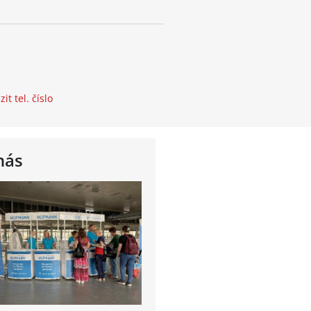
it tel. číslo
nás