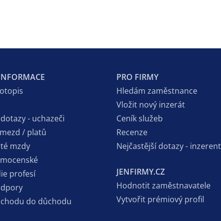
 INFORMACE
PRO FIRMY
votopis
Hledám zaměstnance
Vložit nový inzerát
 dotazy - uchazeči
Ceník služeb
 mezd / platů
Recenze
sté mzdy
Nejčastější dotazy - inzerent
emocenské
JENFIRMY.CZ
ie profesí
Hodnotit zaměstnavatele
odpory
Vytvořit prémiový profil
dchodu do důchodu