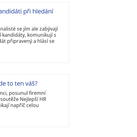
andidáti při hledání
nalisté se jím ale zabývají
 kandidáty, komunikují s
dát připravený a hlásí se
de to ten váš?
nci, posunul firemní
 soutěže Nejlepší HR
kají napříč celou