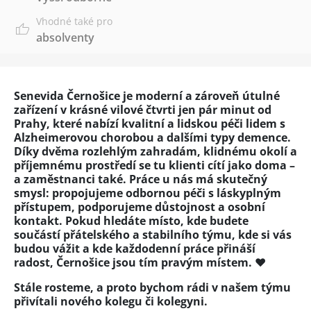
Vhodné také pro
absolventy
Senevida Černošice je moderní a zároveň útulné
zařízení v krásné vilové čtvrti jen pár minut od
Prahy, které nabízí kvalitní a lidskou péči lidem s
Alzheimerovou chorobou a dalšími typy demence.
Díky dvěma rozlehlým zahradám, klidnému okolí a
příjemnému prostředí se tu klienti cítí jako doma –
a zaměstnanci také. Práce u nás má skutečný
smysl: propojujeme odbornou péči s láskyplným
přístupem, podporujeme důstojnost a osobní
kontakt. Pokud hledáte místo, kde budete
součástí přátelského a stabilního týmu, kde si vás
budou vážit a kde každodenní práce přináší
radost, Černošice jsou tím pravým místem. ❤️
Stále rosteme, a proto bychom rádi v našem týmu
přivítali nového kolegu či kolegyni.