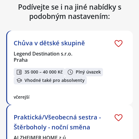
Podívejte se i na jiné nabídky s
podobným nastavením:
Chůva v dětské skupině
Legend Destination s.r.o.
Praha
35 000 – 40 000 Kč
Plný úvazek
Vhodné také pro absolventy
včerejší
Praktická/Všeobecná sestra -
Štěrboholy - noční směna
ALZHEIMER HOME z.ú.