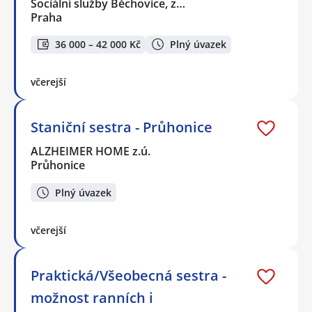
Sociální služby Běchovice, z…
Praha
36 000 – 42 000 Kč
Plný úvazek
včerejší
Staniční sestra - Průhonice
ALZHEIMER HOME z.ú.
Průhonice
Plný úvazek
včerejší
Praktická/Všeobecná sestra -
možnost ranních i