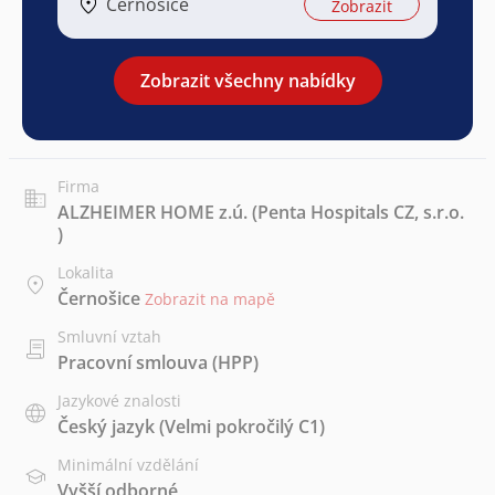
Černošice
Zobrazit
Zobrazit všechny nabídky
Firma
ALZHEIMER HOME z.ú. (Penta Hospitals CZ, s.r.o.
)
Lokalita
Černošice
Zobrazit na mapě
Smluvní vztah
Pracovní smlouva (HPP)
Jazykové znalosti
Český jazyk
(Velmi pokročilý C1)
Minimální vzdělání
Vyšší odborné