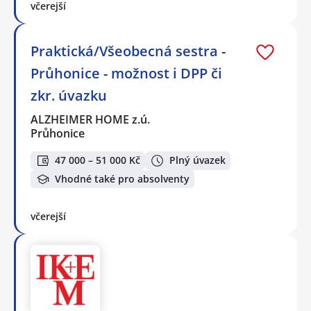
včerejší
Praktická/Všeobecná sestra -
Průhonice - možnost i DPP či
zkr. úvazku
ALZHEIMER HOME z.ú.
Průhonice
47 000 – 51 000 Kč
Plný úvazek
Vhodné také pro absolventy
včerejší