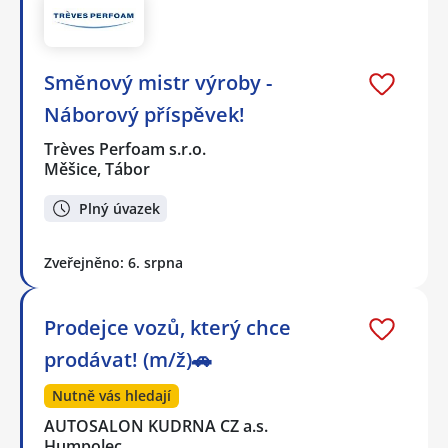
Směnový mistr výroby -
Náborový příspěvek!
Trèves Perfoam s.r.o.
Měšice, Tábor
Plný úvazek
Zveřejněno: 6. srpna
Prodejce vozů, který chce
prodávat! (m/ž)🚗
Nutně vás hledají
AUTOSALON KUDRNA CZ a.s.
Humpolec