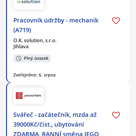
Pracovník údržby - mechanik
(A719)
O.K. solution, s.r.o.
Jihlava
Plný úvazek
Zveřejněno: 6. srpna
Svářeč - začátečník, mzda až
39000Kč/čist., ubytování
ZDARMA, RANNÍ směna JEGO