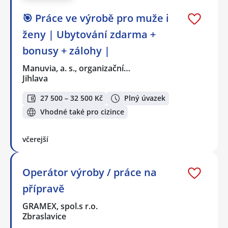
🎯 Práce ve výrobě pro muže i
ženy | Ubytování zdarma +
bonusy + zálohy |
Manuvia, a. s., organizační…
Jihlava
27 500 – 32 500 Kč
Plný úvazek
Vhodné také pro cizince
včerejší
Operátor výroby / práce na
přípravě
GRAMEX, spol.s r.o.
Zbraslavice