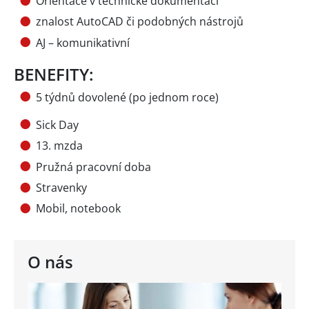
Orientace v technické dokumentaci
znalost AutoCAD či podobných nástrojů
AJ – komunikativní
BENEFITY:
5 týdnů dovolené (po jednom roce)
Sick Day
13. mzda
Pružná pracovní doba
Stravenky
Mobil, notebook
O nás