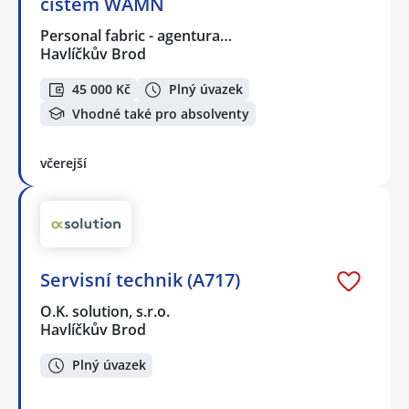
čistém WAMN
Personal fabric - agentura…
Havlíčkův Brod
45 000 Kč
Plný úvazek
Vhodné také pro absolventy
včerejší
Servisní technik (A717)
O.K. solution, s.r.o.
Havlíčkův Brod
Plný úvazek