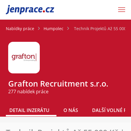
JenPráce.cz
Nabídky práce
Humpolec
Technik Projektů Až 55 000 
Grafton Recruitment s.r.o.
277 nabídek práce
DETAIL INZERÁTU
O NÁS
DALŠÍ VOLNÉ PO