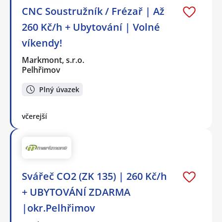
CNC Soustružník / Frézař | Až
260 Kč/h + Ubytování | Volné
víkendy!
Markmont, s.r.o.
Pelhřimov
Plný úvazek
včerejší
Svářeč CO2 (ZK 135) | 260 Kč/h
+ UBYTOVÁNÍ ZDARMA
|okr.Pelhřimov