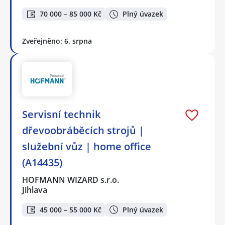
70 000 – 85 000 Kč
Plný úvazek
Zveřejněno: 6. srpna
️Servisní technik
dřevoobráběcích strojů |
služební vůz | home office
(A14435)
HOFMANN WIZARD s.r.o.
Jihlava
45 000 – 55 000 Kč
Plný úvazek