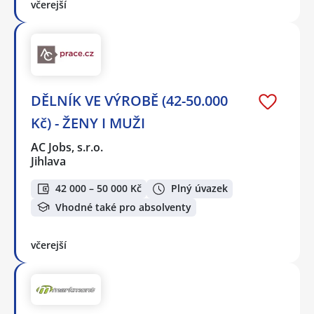
včerejší
DĚLNÍK VE VÝROBĚ (42-50.000
Kč) - ŽENY I MUŽI
AC Jobs, s.r.o.
Jihlava
42 000 – 50 000 Kč
Plný úvazek
Vhodné také pro absolventy
včerejší