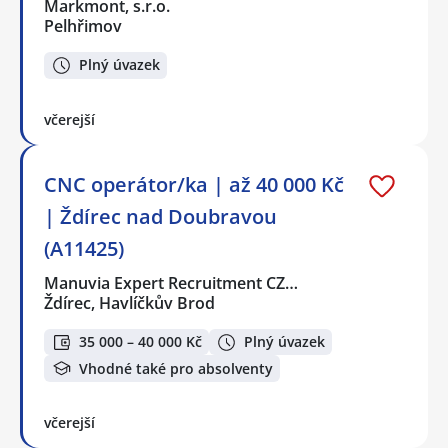
Markmont, s.r.o.
Pelhřimov
Plný úvazek
včerejší
CNC operátor/ka | až 40 000 Kč
| Ždírec nad Doubravou
(A11425)
Manuvia Expert Recruitment CZ…
Ždírec, Havlíčkův Brod
35 000 – 40 000 Kč
Plný úvazek
Vhodné také pro absolventy
včerejší