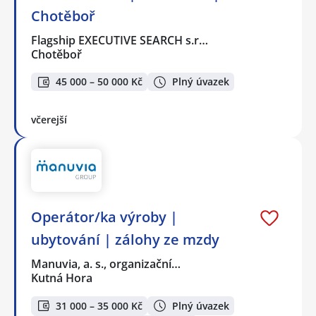
Chotěboř
Flagship EXECUTIVE SEARCH s.r…
Chotěboř
45 000 – 50 000 Kč
Plný úvazek
včerejší
Operátor/ka výroby |
ubytování | zálohy ze mzdy
Manuvia, a. s., organizační…
Kutná Hora
31 000 – 35 000 Kč
Plný úvazek