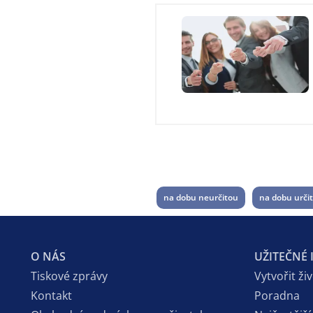
na dobu neurčitou
na dobu urči
O NÁS
UŽITEČNÉ
Tiskové zprávy
Vytvořit ži
Kontakt
Poradna