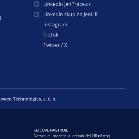
LinkedIn JenPráce.cz
LinkedIn skupina JenHR
i
Instagram
TikTok
Twitter / X
oweo Technologies, s. r. o.
KLÍČOVÉ NÁSTROJE
Datacruit - moderní a jednoduchý HR nástroj