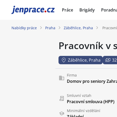
JenPráce.cz
Práce
Brigády
Poradn
Nabídky práce
Praha
Záběhlice, Praha
Pracovní
Pracovník v 
Záběhlice, Praha
32
Firma
Domov pro seniory Zahr
Smluvní vztah
Pracovní smlouva (HPP)
Minimální vzdělání
Základní