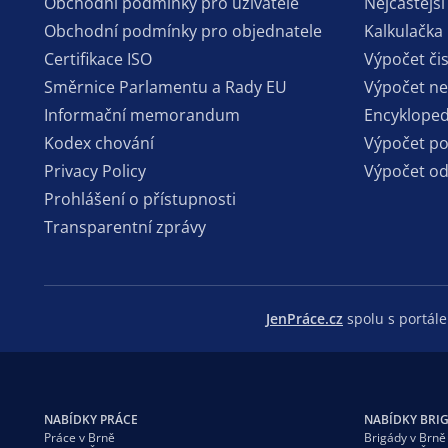
Obchodní podmínky pro uživatele
Nejčastější
Obchodní podmínky pro objednatele
Kalkulačka
Certifikace ISO
Výpočet či
Směrnice Parlamentu a Rady EU
Výpočet n
Informační memorandum
Encykloped
Kodex chování
Výpočet p
Privacy Policy
Výpočet o
Prohlášení o přístupnosti
Transparentní zprávy
JenPráce.cz
spolu s portá
NABÍDKY PRÁCE
NABÍDKY BRI
Práce v Brně
Brigády v Brně