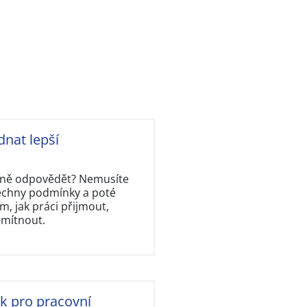
dnat lepší
rávně odpovědět? Nemusíte
šechny podmínky a poté
, jak práci přijmout,
dmítnout.
ok pro pracovní