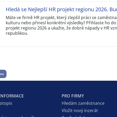
Hledá se Nejlepší HR projekt regionu 2026. Bu
Máte ve firmě HR projekt, který zlepšil práci se zaměstna
kulturu nebo přinesl konkrétní výsledky? Přihlaste ho do
projekt regionu 2026 a ukažte, že dobré nápady v HR vzni
republikou.
tou
 INFORMACE
PRO FIRMY
votopis
Hledám zaměstnance
Vložit nový inzerát