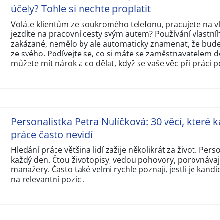
účely? Tohle si nechte proplatit
Voláte klientům ze soukromého telefonu, pracujete na 
jezdíte na pracovní cesty svým autem? Používání vlastní
zakázané, nemělo by ale automaticky znamenat, že budet
ze svého. Podívejte se, co si máte se zaměstnavatelem d
můžete mít nárok a co dělat, když se vaše věc při práci p
Personalistka Petra Nulíčková: 30 věcí, které k
práce často nevidí
Hledání práce většina lidí zažije několikrát za život. Perso
každý den. Čtou životopisy, vedou pohovory, porovnávají
manažery. Často také velmi rychle poznají, jestli je kandi
na relevantní pozici.