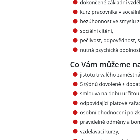
dokončené základní vzděl
kurz pracovníka v sociál
bezúhonnost ve smyslu zá
sociální cítění,
pečlivost, odpovědnost, s
nutná psychická odolnost
Co Vám můžeme na
jistotu trvalého zaměstná
5 týdnů dovolené + doda
smlouva na dobu určitou
odpovídající platové zařa
osobní ohodnocení po zk
pravidelné odměny a bon
vzdělávací kurzy,