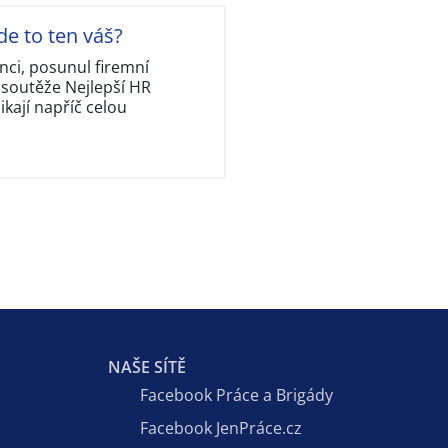
de to ten váš?
nci, posunul firemní
 soutěže Nejlepší HR
kají napříč celou
NAŠE SÍTĚ
Facebook Práce a Brigády
Facebook JenPráce.cz