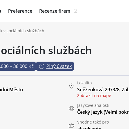
a
Preference
Recenze firem
k v sociálních službách
sociálních službách
.000 – 36.000 Kč
Plný úvazek
Lokalita
adní Město
Sněženková 2973/8, Záb
Zobrazit na mapě
Jazykové znalosti
Český jazyk
(Velmi pokr
Vhodné také pro
absolventy