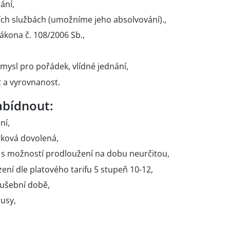
ání,
ních službách (umožníme jeho absolvování).,
kona č. 108/2006 Sb.,
mysl pro pořádek, vlídné jednání,
 a vyrovnanost.
bídnout:
ní,
tková dovolená,
 s možností prodloužení na dobu neurčitou,
zení dle platového tarifu 5 stupeň 10-12,
ušební době,
usy,