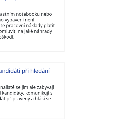
vlastním notebooku nebo
ho vybavení není
e pracovní náklady platit
omluvit, na jaké náhrady
oškodí.
andidáti při hledání
nalisté se jím ale zabývají
 kandidáty, komunikují s
dát připravený a hlásí se