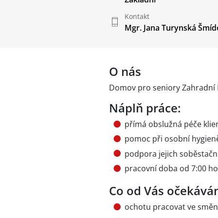
Kontakt
Mgr. Jana Turynská Šmíd
O nás
Domov pro seniory Zahradní 
Náplň práce:
přímá obslužná péče klie
pomoc při osobní hygieně,
podpora jejich soběstačn
pracovní doba od 7:00 ho
Co od Vás očekává
ochotu pracovat ve smě