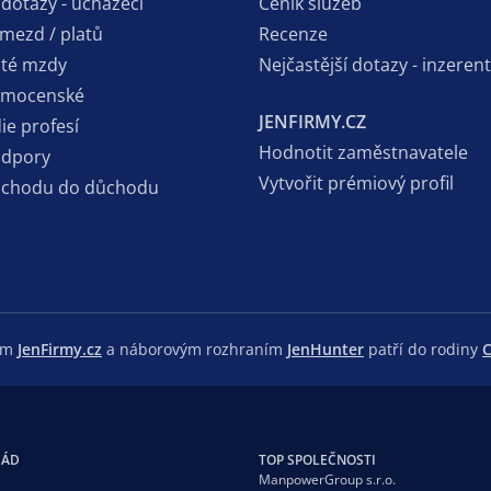
 dotazy - uchazeči
Ceník služeb
 mezd / platů
Recenze
sté mzdy
Nejčastější dotazy - inzerent
emocenské
JENFIRMY.CZ
ie profesí
Hodnotit zaměstnavatele
odpory
Vytvořit prémiový profil
dchodu do důchodu
lem
JenFirmy.cz
a náborovým rozhraním
JenHunter
patří do rodiny
C
GÁD
TOP SPOLEČNOSTI
ManpowerGroup s.r.o.