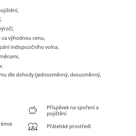
ojištění,
,
výročí,
 za výhodnou cenu,
pání indispozičního volna,
směnami,
v,
imu dle dohody (jednosměnný, dvousměnný,
Příspěvek na spoření a
pojištění
rémie
Přátelské prostředí