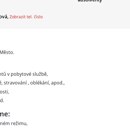
ová,
Zobrazit tel. číslo
Město.
ntů v pobytové službě,
 stravování , oblékání, apod.,
osti,
d.
me:
nném režimu,