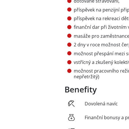
dotované stravování,
příspěvek na penzijní přip
příspěvek na rekreaci dětí
finanční dar při životním 
masáže pro zaměstnance
2 dny v roce možnost čer
možnost přespání mezi 
vstřícný a zkušený kolekti
možnost pracovního rež
nepřetržitý)
Benefity
Dovolená navíc
Finanční bonusy a p