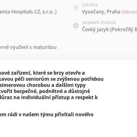
Lokalita
ta Hospitals CZ, s.r.o. )
Vysočany, Praha
Zobraz
Jazykové znalosti
Český jazyk
(Pokročilý 
rné vyučení s maturitou
ové zařízení, které se brzy otevře a
skavou péči seniorům se zvýšenou potřebou
heimerovou chorobou a dalšími typy
tvořit bezpečné, podnětné a důstojné
ůraz na individuální přístup a respekt k
om rádi v našem týmu přivítali nového