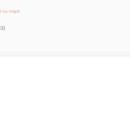
it na mapě
B2)