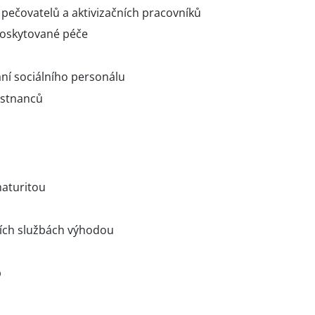
 pečovatelů a aktivizačních pracovníků
poskytované péče
ání sociálního personálu
ěstnanců
maturitou
ních službách výhodou
p