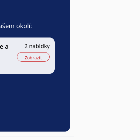
vašem okolí:
e a
2 nabídky
Zobrazit