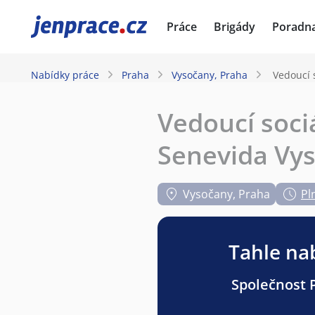
JenPráce.cz
Práce
Brigády
Poradn
Nabídky práce
Praha
Vysočany, Praha
Vedoucí 
Vedoucí soci
Senevida Vys
Vysočany, Praha
Pl
Tahle nab
Společnost P