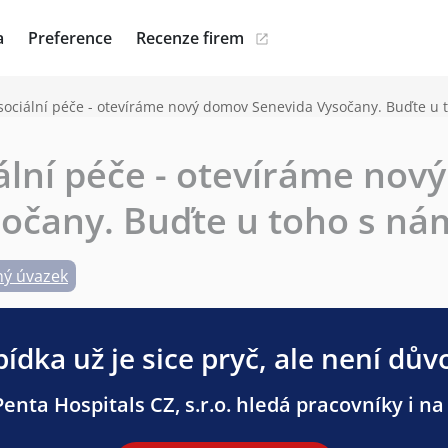
a
Preference
Recenze firem
sociální péče - otevíráme nový domov Senevida Vysočany. Buďte u 
ální péče - otevíráme nov
očany. Buďte u toho s nám
ný úvazek
ídka už je sice pryč, ale není dův
enta Hospitals CZ, s.r.o. hledá pracovníky i na 