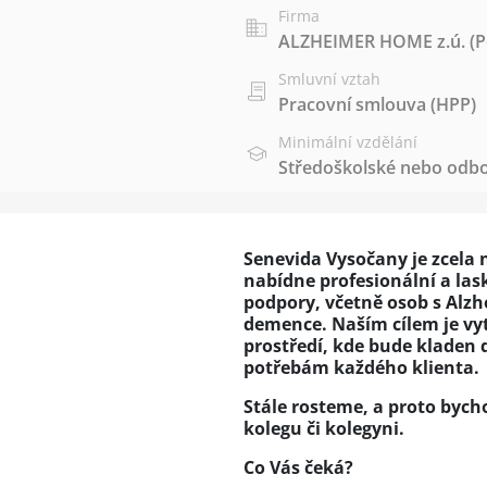
Firma
ALZHEIMER HOME z.ú. (Pen
Smluvní vztah
Pracovní smlouva (HPP)
Minimální vzdělání
Středoškolské nebo odbo
Senevida Vysočany je zcela n
nabídne profesionální a la
podpory, včetně osob s Alz
demence. Naším cílem je vy
prostředí, kde bude kladen d
potřebám každého klienta.
Stále rosteme, a proto bych
kolegu či kolegyni.
Co Vás čeká?