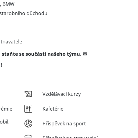
l, BMW
starobního důchodu
stnavatele
a staňte se součástí našeho týmu. ✉
!
Vzdělávací kurzy
rémie
Kafetérie
obil,
Příspěvek na sport