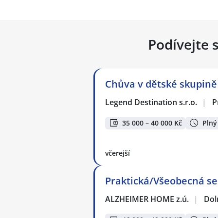
Podívejte 
Chůva v dětské skupině
Legend Destination s.r.o.
|
P
35 000 – 40 000 Kč
Plný
včerejší
Praktická/Všeobecná ses
ALZHEIMER HOME z.ú.
|
Dol