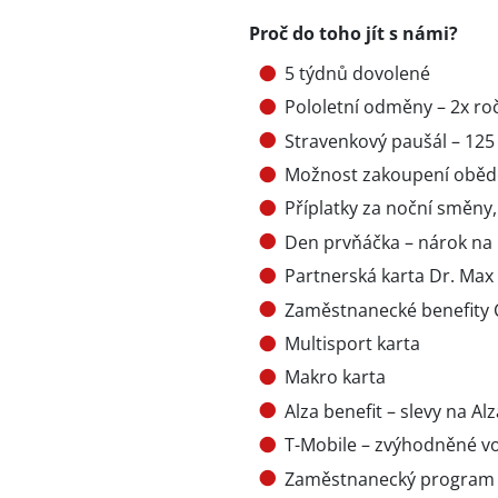
Proč do toho jít s námi?
5 týdnů dovolené
Pololetní odměny – 2x roč
Stravenkový paušál – 12
Možnost zakoupení oběd
Příplatky za noční směny,
Den prvňáčka – nárok na
Partnerská karta Dr. Max
Zaměstnanecké benefity C
Multisport karta
Makro karta
Alza benefit – slevy na Alz
T-Mobile – zvýhodněné vo
Zaměstnanecký program – 