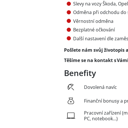
Slevy na vozy Škoda, Ope
Odměna při odchodu do 
Věrnostní odměna
Bezplatné očkování
Další nastavení dle zamě
Pošlete nám svůj životopis 
Těšíme se na kontakt s Vámi
Benefity
Dovolená navíc
Finanční bonusy a p
Pracovní zařízení (m
PC, notebook...)