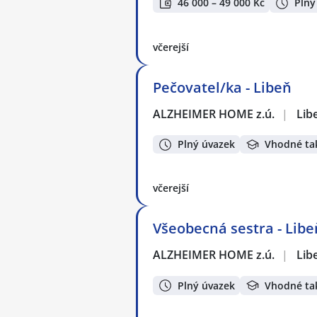
46 000 – 49 000 Kč
Plný
včerejší
Pečovatel/ka - Libeň
ALZHEIMER HOME z.ú.
|
Lib
Plný úvazek
Vhodné ta
včerejší
Všeobecná sestra - Libe
ALZHEIMER HOME z.ú.
|
Lib
Plný úvazek
Vhodné ta