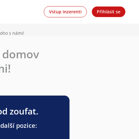
Vstup inzerenti
Přihlásit se
toho s námi!
ý domov
i!
od zoufat.
další pozice: