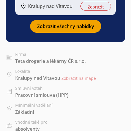
Kralupy nad Vltavou
Zobrazit
Zobrazit všechny nabídky
Firma
Teta drogerie a lékárny ČR s.r.o.
Lokalita
Kralupy nad Vltavou
Zobrazit na mapě
Smluvní vztah
Pracovní smlouva (HPP)
Minimální vzdělání
Základní
Vhodné také pro
absolventy