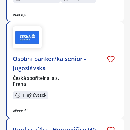
včerejší
Osobní bankéř/ka senior -
Jugoslávská
Česká spořitelna, a.s.
Praha
Plný úvazek
včerejší
Prodavač/ka - Horoměřice (40