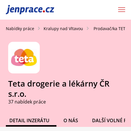
JenPráce.cz
Nabídky práce
Kralupy nad Vltavou
Prodavač/ka TETA d
Teta drogerie a lékárny ČR
s.r.o.
37 nabídek práce
DETAIL INZERÁTU
O NÁS
DALŠÍ VOLNÉ PO