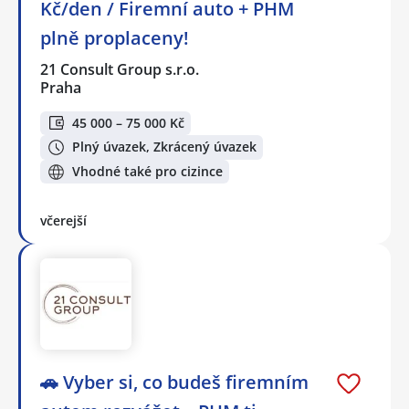
Kč/den / Firemní auto + PHM
plně proplaceny!
21 Consult Group s.r.o.
Praha
45 000 – 75 000 Kč
Plný úvazek, Zkrácený úvazek
Vhodné také pro cizince
včerejší
🚗 Vyber si, co budeš firemním