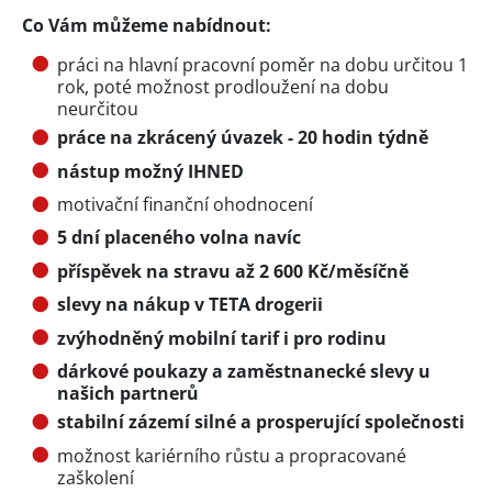
Co Vám můžeme nabídnout:
práci na hlavní pracovní poměr na dobu určitou 1
rok, poté možnost prodloužení na dobu
neurčitou
práce na zkrácený úvazek - 20 hodin týdně
nástup možný IHNED
motivační finanční ohodnocení
5 dní placeného volna navíc
příspěvek na stravu až 2 600 Kč/měsíčně
slevy na nákup v TETA drogerii
zvýhodněný mobilní tarif i pro rodinu
dárkové poukazy a zaměstnanecké slevy u
našich partnerů
stabilní zázemí silné a prosperující společnosti
možnost kariérního růstu a propracované
zaškolení