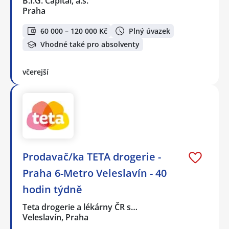
B.I.G. Capital, a.s.
Praha
60 000 – 120 000 Kč
Plný úvazek
Vhodné také pro absolventy
včerejší
Prodavač/ka TETA drogerie -
Praha 6-Metro Veleslavín - 40
hodin týdně
Teta drogerie a lékárny ČR s…
Veleslavín, Praha