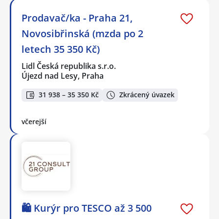
Prodavač/ka - Praha 21,
Novosibřinská (mzda po 2
letech 35 350 Kč)
Lidl Česká republika s.r.o.
Újezd nad Lesy, Praha
31 938 – 35 350 Kč
Zkrácený úvazek
včerejší
🛍️ Kurýr pro TESCO až 3 500