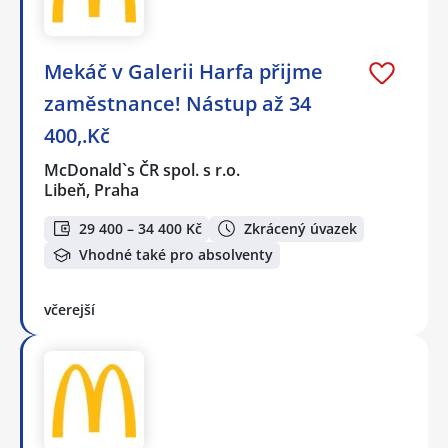
Mekáč v Galerii Harfa přijme
zaměstnance! Nástup až 34
400,.Kč
McDonald`s ČR spol. s r.o.
Libeň, Praha
29 400 – 34 400 Kč
Zkrácený úvazek
Vhodné také pro absolventy
včerejší