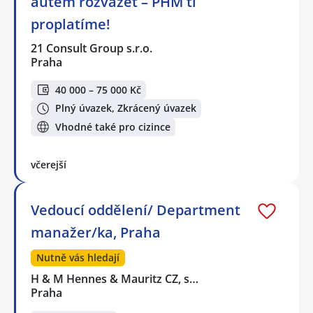
autem rozvážet – PHM ti
proplatíme!
21 Consult Group s.r.o.
Praha
40 000 – 75 000 Kč
Plný úvazek, Zkrácený úvazek
Vhodné také pro cizince
včerejší
Vedoucí oddělení/ Department
manažer/ka, Praha
Nutně vás hledají
H & M Hennes & Mauritz CZ, s…
Praha