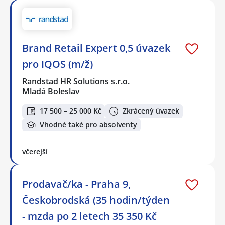
Brand Retail Expert 0,5 úvazek
pro IQOS (m/ž)
Randstad HR Solutions s.r.o.
Mladá Boleslav
17 500 – 25 000 Kč
Zkrácený úvazek
Vhodné také pro absolventy
včerejší
Prodavač/ka - Praha 9,
Českobrodská (35 hodin/týden
- mzda po 2 letech 35 350 Kč