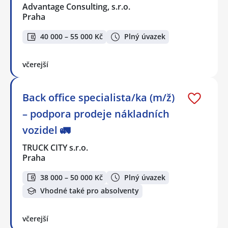
Advantage Consulting, s.r.o.
Praha
40 000 – 55 000 Kč
Plný úvazek
včerejší
Back office specialista/ka (m/ž)
– podpora prodeje nákladních
vozidel 🚛
TRUCK CITY s.r.o.
Praha
38 000 – 50 000 Kč
Plný úvazek
Vhodné také pro absolventy
včerejší