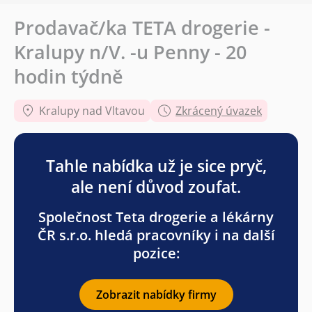
Prodavač/ka TETA drogerie -
Kralupy n/V. -u Penny - 20
hodin týdně
Kralupy nad Vltavou
Zkrácený úvazek
Tahle nabídka už je sice pryč,
ale není důvod zoufat.
Společnost Teta drogerie a lékárny
ČR s.r.o. hledá pracovníky i na další
pozice:
Zobrazit nabídky firmy