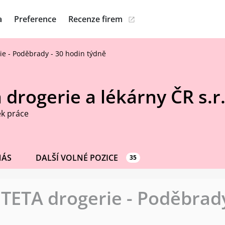
a
Preference
Recenze firem
ie - Poděbrady - 30 hodin týdně
 drogerie a lékárny ČR s.r.
ek práce
NÁS
DALŠÍ VOLNÉ POZICE
35
TETA drogerie - Poděbrady