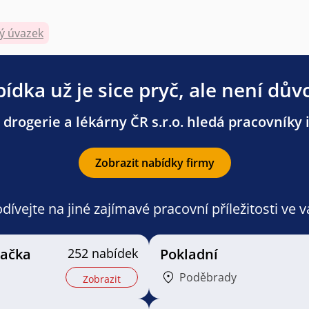
ý úvazek
ídka už je sice pryč, ale není dův
drogerie a lékárny ČR s.r.o. hledá pracovníky i
Zobrazit nabídky firmy
ívejte na jiné zajímavé pracovní příležitosti ve 
vačka
252 nabídek
Pokladní
Poděbrady
Zobrazit