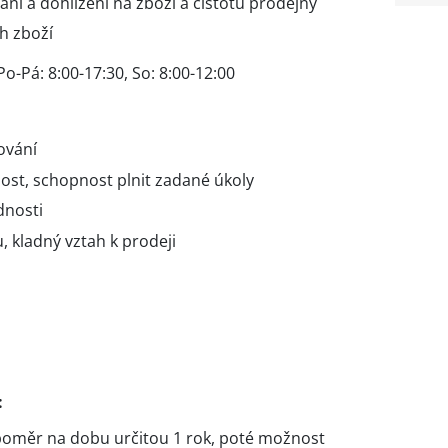
ání a dohlížení na zboží a čistotu prodejny
h zboží
o-Pá: 8:00-17:30, So: 8:00-12:00
ování
ost, schopnost plnit zadané úkoly
dnosti
 kladný vztah k prodeji
:
 poměr na dobu určitou 1 rok, poté možnost