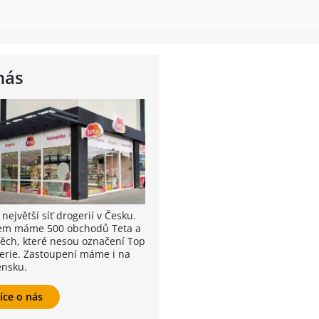
nás
největší síť drogerií v Česku.
em máme 500 obchodů Teta a
těch, které nesou označení Top
erie. Zastoupení máme i na
ensku.
íce o nás