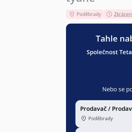
Poděbrady
Zkrácen
Tahle nab
Společnost Teta 
Nebo se pod
Prodavač / Proda
Poděbrady