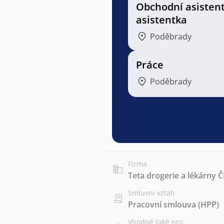
Obchodní asistent
asistentka
Poděbrady
Práce
Poděbrady
Firma
Teta drogerie a lékárny ČR
Smluvní vztah
Pracovní smlouva (HPP)
Vhodné také pro