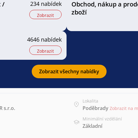
 /
234 nabídek
Obchod, nákup a prod
zboží
Zobrazit
4646 nabídek
Zobrazit
Zobrazit všechny nabídky
Lokalita
 s.r.o.
Poděbrady
Zobrazit na 
Minimální vzdělání
Základní