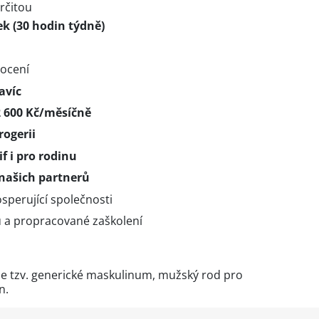
rčitou
k (30 hodin týdně)
nocení
avíc
2 600 Kč/měsíčně
rogerii
f i pro rodinu
našich partnerů
osperující společnosti
 a propracované zaškolení
e tzv. generické maskulinum, mužský rod pro
n.