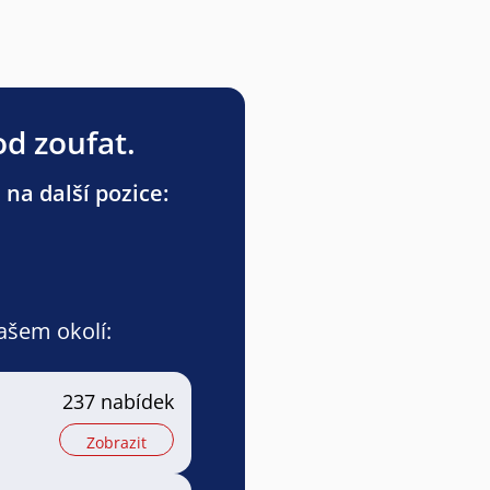
od zoufat.
 na další pozice:
vašem okolí:
237 nabídek
Zobrazit