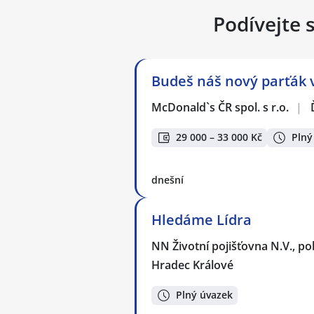
Podívejte 
Budeš náš nový parťák v
McDonald`s ČR spol. s r.o.
|
29 000 – 33 000 Kč
Plný
dnešní
Hledáme Lídra
NN Životní pojišťovna N.V., p
Hradec Králové
Plný úvazek