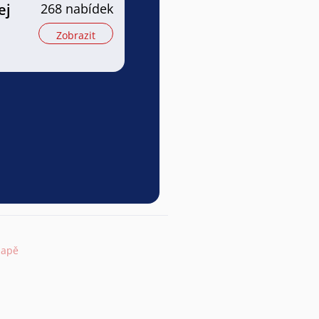
ej
268 nabídek
Zobrazit
mapě