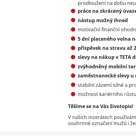
prodloužení na dobu neu
práce na zkrácený úvaze
nástup možný ihned
motivační finanční ohod
5 dní placeného volna n
příspěvek na stravu až 
slevy na nákup v TETA d
zvýhodněný mobilní tari
zaměstnanecké slevy u 
stabilní zázemí silné a pr
možnost kariérního růstu
Těšíme se na Vás životopis!
V našich inzerátech používám
souhrnné označení mužů i že