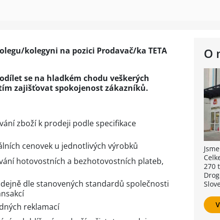
olegu/kolegyni na pozici Prodavač/ka TETA
O 
odílet se na hladkém chodu veškerých
 tím zajišťovat spokojenost zákazníků.
vání zboží k prodeji podle specifikace
álních cenovek u jednotlivých výrobků
Jsme 
Celk
vání hotovostních a bezhotovostních plateb,
270 
Drog
dejně dle stanovených standardů společnosti
Slov
ansakcí
V
adných reklamací