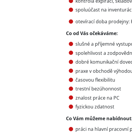
kontrola expirací, skladov
spoluúčast na inventurác
otevírací doba prodejny: P
Co od Vás očekáváme:
slušné a příjemné vystup
spolehlivost a zodpovědn
dobré komunikační dove
praxe v obchodě výhodou,
časovou flexibilitu
trestní bezúhonnost
znalost práce na PC
fyzickou zdatnost
Co Vám můžeme nabídnout
práci na hlavní pracovní