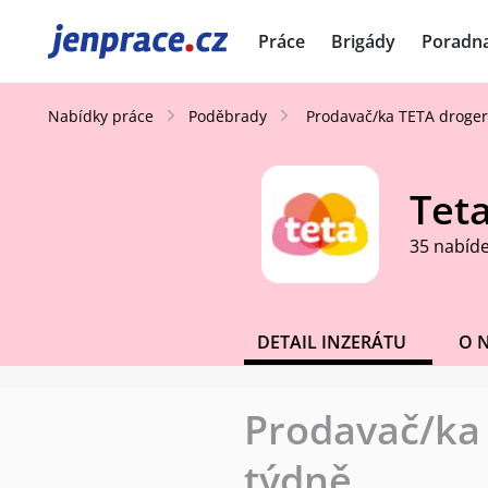
JenPráce.cz
Práce
Brigády
Poradn
Nabídky práce
Poděbrady
Prodavač/ka TETA droger
Teta
35 nabíd
DETAIL INZERÁTU
O 
Prodavač/ka 
týdně