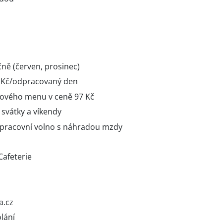
ně (červen, prosinec)
5 Kč/odpracovaný den
ového menu v ceně 97 Kč
 svátky a víkendy
 pracovní volno s náhradou mzdy
afeterie
a.cz
lání