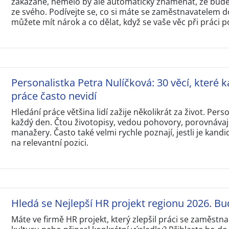
zakázané, nemělo by ale automaticky znamenat, že budet
ze svého. Podívejte se, co si máte se zaměstnavatelem d
můžete mít nárok a co dělat, když se vaše věc při práci p
Personalistka Petra Nulíčková: 30 věcí, které k
práce často nevidí
Hledání práce většina lidí zažije několikrát za život. Perso
každý den. Čtou životopisy, vedou pohovory, porovnávají
manažery. Často také velmi rychle poznají, jestli je kandi
na relevantní pozici.
Hledá se Nejlepší HR projekt regionu 2026. Bu
Máte ve firmě HR projekt, který zlepšil práci se zaměstna