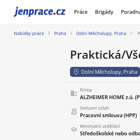
JenPráce.cz
Práce
Brigády
Poradn
Nabídky práce
Praha
Dolní Měcholupy, Praha
P
Praktická/Vš
Dolní Měcholupy, Praha
Firma
ALZHEIMER HOME z.ú. (Pen
Smluvní vztah
Pracovní smlouva (HPP)
Minimální vzdělání
Středoškolské nebo odbo