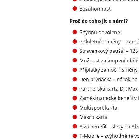
Bezúhonnost
Proč do toho jít s námi?
5 týdnů dovolené
Pololetní odměny – 2x roč
Stravenkový paušál – 12
Možnost zakoupení oběd
Příplatky za noční směny,
Den prvňáčka – nárok na
Partnerská karta Dr. Max
Zaměstnanecké benefity C
Multisport karta
Makro karta
Alza benefit – slevy na Alz
T-Mobile – zvýhodněné vo