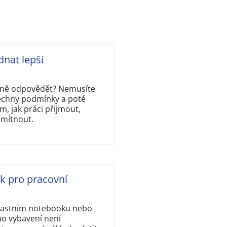
dnat lepší
rávně odpovědět? Nemusíte
šechny podmínky a poté
, jak práci přijmout,
dmítnout.
ok pro pracovní
vlastním notebooku nebo
ho vybavení není