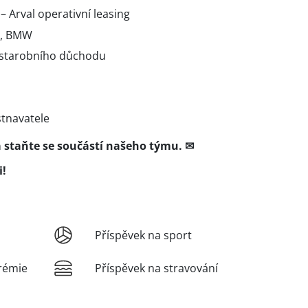
Arval operativní leasing
l, BMW
starobního důchodu
stnavatele
a staňte se součástí našeho týmu. ✉
i!
Příspěvek na sport
rémie
Příspěvek na stravování