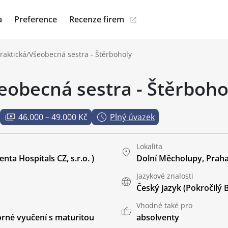
a
Preference
Recenze firem
raktická/Všeobecná sestra - Štěrboholy
eobecná sestra - Štěrboho
46.000 – 49.000 Kč
Plný úvazek
Lokalita
ta Hospitals CZ, s.r.o. )
Dolní Měcholupy, Prah
Jazykové znalosti
Český jazyk
(Pokročilý 
Vhodné také pro
rné vyučení s maturitou
absolventy