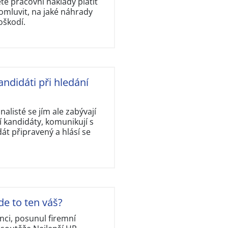
e pracovní náklady platit
omluvit, na jaké náhrady
oškodí.
andidáti při hledání
nalisté se jím ale zabývají
 kandidáty, komunikují s
dát připravený a hlásí se
de to ten váš?
nci, posunul firemní