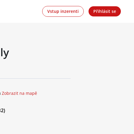
Vstup inzerenti
Přihlásit se
ly
a
Zobrazit na mapě
B2)