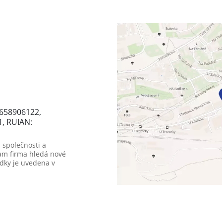
2658906122,
1, RUIAN:
 společnosti a
am firma hledá nové
dky je uvedena v