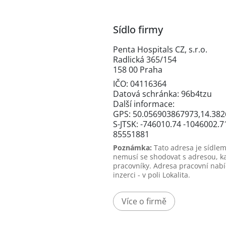
Sídlo firmy
Penta Hospitals CZ, s.r.o.
Radlická 365/154
158 00 Praha
IČO: 04116364
Datová schránka: 96b4tzu
Další informace:
GPS: 50.056903867973,14.38
S-JTSK: -746010.74 -1046002.7
85551881
Poznámka:
Tato adresa je sídlem
nemusí se shodovat s adresou, k
pracovníky. Adresa pracovní nabí
inzerci - v poli Lokalita.
Více o firmě