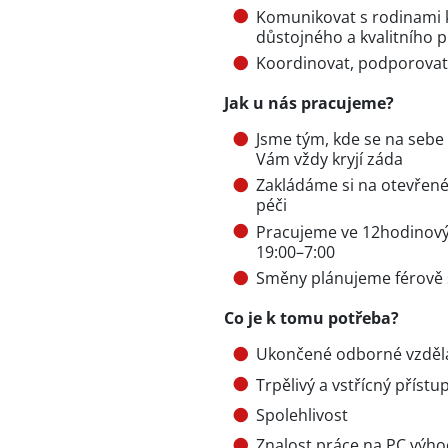
Komunikovat s rodinami k
důstojného a kvalitního p
Koordinovat, podporovat 
Jak u nás pracujeme?
Jsme tým, kde se na sebe
Vám vždy kryjí záda
Zakládáme si na otevřen
péči
Pracujeme ve 12hodinový
19:00–7:00
Směny plánujeme férově 
Co je k tomu potřeba?
Ukončené odborné vzděl
Trpělivý a vstřícný přístu
Spolehlivost
Znalost práce na PC výh