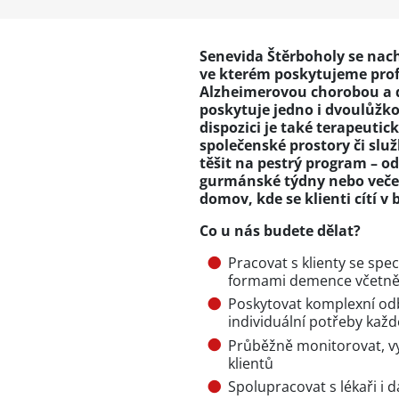
Senevida Štěrboholy se nach
ve kterém poskytujeme profe
Alzheimerovou chorobou a 
poskytuje jedno i dvoulůžk
dispozici je také terapeuti
společenské prostory či slu
těšit na pestrý program – o
gurmánské týdny nebo večeře
domov, kde se klienti cítí v
Co u nás budete dělat?
Pracovat s klienty se spe
formami demence včetně
Poskytovat komplexní od
individuální potřeby každ
Průběžně monitorovat, v
klientů
Spolupracovat s lékaři i d