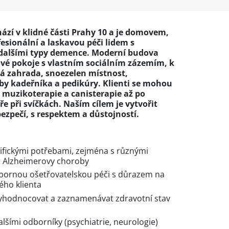
ází v klidné části Prahy 10 a je domovem,
sionální a laskavou péči lidem s
dalšími typy demence. Moderní budova
ové pokoje s vlastním sociálním zázemím, k
cká zahrada, snoezelen místnost,
žby kadeřníka a pedikúry. Klienti se mohou
d muzikoterapie a canisterapie až po
 při svíčkách. Naším cílem je vytvořit
 bezpečí, s respektem a důstojností.
cifickými potřebami, zejména s různými
 Alzheimerovy choroby
bornou ošetřovatelskou péči s důrazem na
ého klienta
yhodnocovat a zaznamenávat zdravotní stav
alšími odborníky (psychiatrie, neurologie)