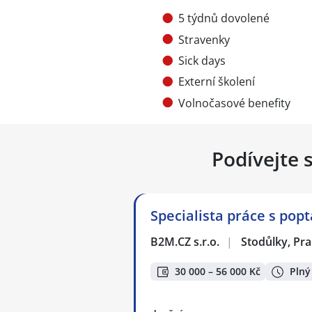
5 týdnů dovolené
Stravenky
Sick days
Externí školení
Volnočasové benefity
Podívejte 
Specialista práce s pop
B2M.CZ s.r.o.
|
Stodůlky, Pr
30 000 – 56 000 Kč
Plný