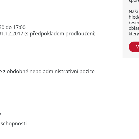
spol
Naši 
hleda
řešen
30 do 17:00
obla
31.12.2017 (s předpokladem prodloužení)
kter
V
e z obdobné nebo administrativní pozice
y
 schopnosti