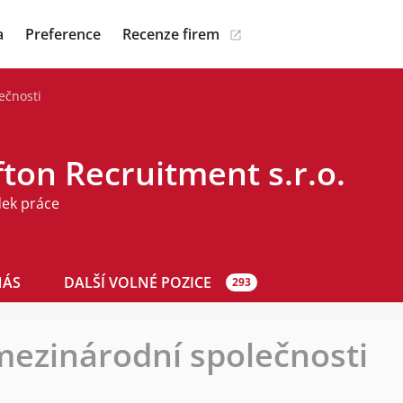
a
Preference
Recenze firem
ečnosti
ton Recruitment s.r.o.
dek práce
NÁS
DALŠÍ VOLNÉ POZICE
293
ezinárodní společnosti