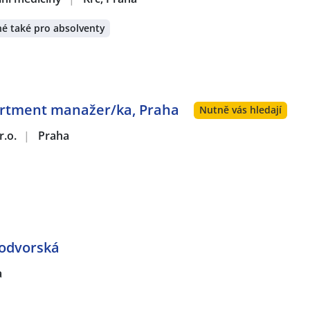
é také pro absolventy
artment manažer/ka, Praha
Nutně vás hledají
r.o.
|
Praha
vodvorská
a