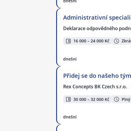
dnešní
Administrativní speciali
Deklarace odpovědného podnik
16 000 – 24 000 Kč
Zkrá
dnešní
Přidej se do našeho tým
Rex Concepts BK Czech s.r.o.
30 000 – 32 000 Kč
Plný
dnešní