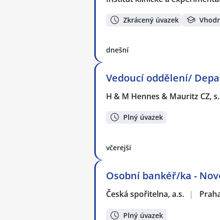
Zkrácený úvazek
Vhodn
dnešní
Vedoucí oddělení/ Dep
H & M Hennes & Mauritz CZ, s.
Plný úvazek
včerejší
Osobní bankéř/ka - No
Česká spořitelna, a.s.
|
Prah
Plný úvazek