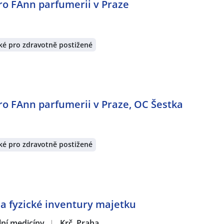
ro FAnn parfumerii v Praze
é pro zdravotně postižené
ro FAnn parfumerii v Praze, OC Šestka
é pro zdravotně postižené
na fyzické inventury majetku
ální medicíny
|
Krč, Praha