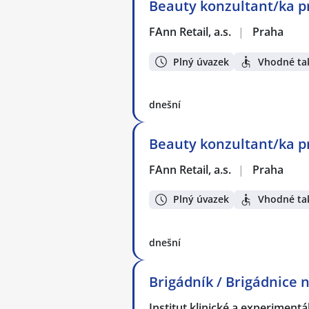
Beauty konzultant/ka p
FAnn Retail, a.s.
|
Praha
Plný úvazek
Vhodné tak
dnešní
Beauty konzultant/ka p
FAnn Retail, a.s.
|
Praha
Plný úvazek
Vhodné tak
dnešní
Brigádník / Brigádnice 
Institut klinické a experiment