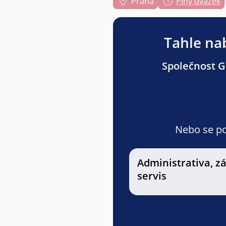
Praha
Plný úvazek
Tahle nab
Společnost Gr
Nebo se pod
Administrativa, z
servis