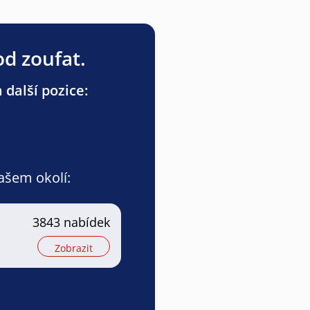
od zoufat.
 další pozice:
vašem okolí:
3843 nabídek
Zobrazit