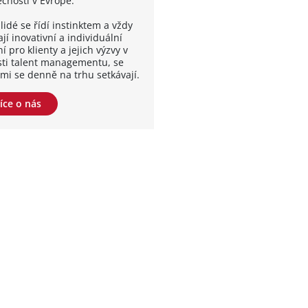
ečností v Evropě.
lidé se řídí instinktem a vždy
jí inovativní a individuální
í pro klienty a jejich výzvy v
sti talent managementu, se
ými se denně na trhu setkávají.
íce o nás