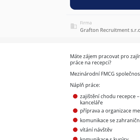
Firma
Grafton Recruitment s.r.o
Máte zájem pracovat pro zaj
práce na recepci?
Mezinárodní FMCG společnost 
Náplň práce:
zajištění chodu recepce 
kanceláře
příprava a organizace me
komunikace se zahraničn
vítání návštěv
komunikace s kurýry