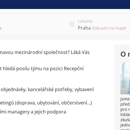
Lokalita
.
Praha
Zobrazit na mapě
ímavou mezinárodní společnost? Láká Vás
O 
hledá posilu týmu na pozici Recepční
– objednávky, kancelářské potřeby, vybavení
Jsme
etingů (doprava, ubytování, občerstvení…)
před
pro 
ími managery a jejich podpora
lidsk
zkuše
jedn