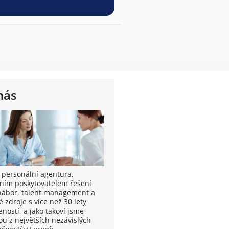
nás
 personální agentura,
ním poskytovatelem řešení
nábor, talent management a
é zdroje s více než 30 lety
ností, a jako takoví jsme
ou z největších nezávislých