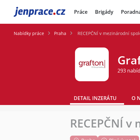
JenPráce.cz
Práce
Brigády
Poradn
Nabídky práce
Praha
RECEPČNÍ v mezinárodní spol
Graf
293 nabí
DETAIL INZERÁTU
O 
RECEPČNÍ v m