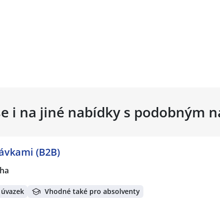
se i na jiné nabídky s podobným 
távkami (B2B)
aha
 úvazek
Vhodné také pro absolventy