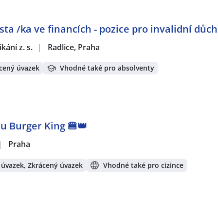
sta /ka ve financích - pozice pro invalidní důc
ání z. s.
|
Radlice, Praha
cený úvazek
Vhodné také pro absolventy
u Burger King 🍔👑
|
Praha
 úvazek, Zkrácený úvazek
Vhodné také pro cizince