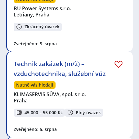
BU Power Systems s.r.o.
Letňany, Praha
Zkrácený úvazek
Zveřejněno: 5. srpna
Technik zakázek (m/ž) –
vzduchotechnika, služební vůz
Nutně vás hledají
KLIMASERVIS SŮVA, spol. s r.o.
Praha
45 000 – 55 000 Kč
Plný úvazek
Zveřejněno: 5. srpna