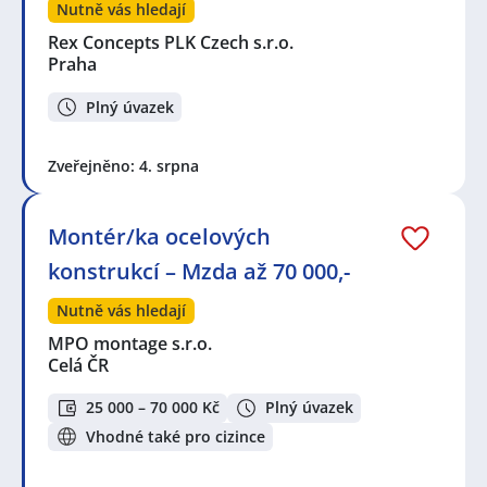
Nutně vás hledají
Rex Concepts PLK Czech s.r.o.
Praha
Plný úvazek
Zveřejněno: 4. srpna
Montér/ka ocelových
konstrukcí – Mzda až 70 000,-
Nutně vás hledají
MPO montage s.r.o.
Celá ČR
25 000 – 70 000 Kč
Plný úvazek
Vhodné také pro cizince