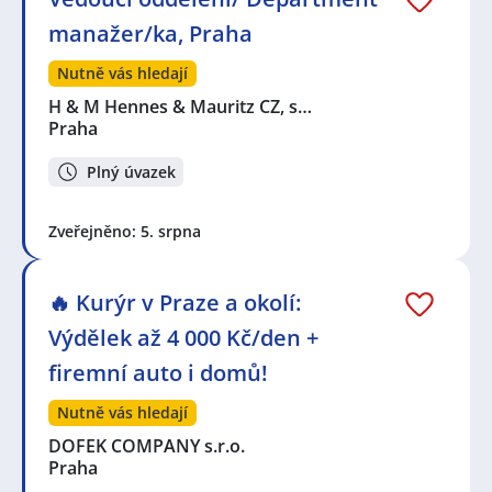
manažer/ka, Praha
Nutně vás hledají
H & M Hennes & Mauritz CZ, s…
Praha
Plný úvazek
Zveřejněno: 5. srpna
🔥 Kurýr v Praze a okolí:
Výdělek až 4 000 Kč/den +
firemní auto i domů!
Nutně vás hledají
DOFEK COMPANY s.r.o.
Praha