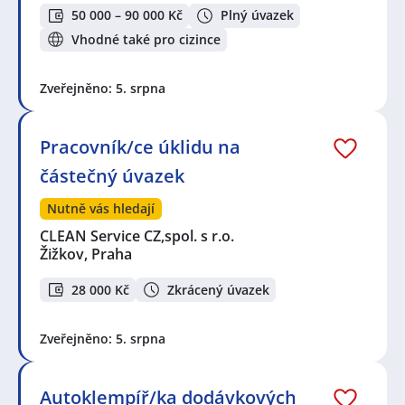
50 000 – 90 000 Kč
Plný úvazek
Vhodné také pro cizince
Zveřejněno: 5. srpna
Pracovník/ce úklidu na
částečný úvazek
Nutně vás hledají
CLEAN Service CZ,spol. s r.o.
Žižkov, Praha
28 000 Kč
Zkrácený úvazek
Zveřejněno: 5. srpna
Autoklempíř/ka dodávkových