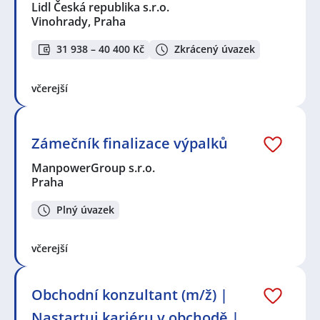
Lidl Česká republika s.r.o.
Vinohrady, Praha
31 938 – 40 400 Kč
Zkrácený úvazek
včerejší
Zámečník finalizace výpalků
ManpowerGroup s.r.o.
Praha
Plný úvazek
včerejší
Obchodní konzultant (m/ž) |
Nastartuj kariéru v obchodě |