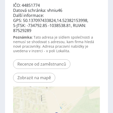
IČO: 44851774
Datová schránka: vhniu46
Další informace:
GPS: 50.137097433824,14.52382153998,
S-JTSK: -734792.85 -1038538.81, RUIAN:
87529289
Poznámka:
Tato adresa je sídlem společnosti a
nemusí se shodovat s adresou, kam firma hledá
nové pracovníky. Adresa pracovní nabídky je
uvedena v inzerci - v poli Lokalita.
Recenze od zaměstnanců
Zobrazit na mapě