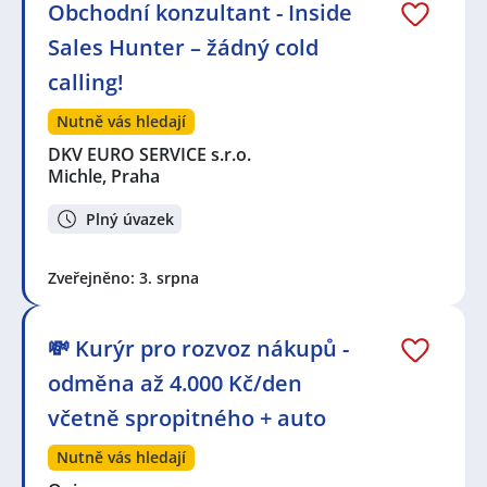
Obchodní konzultant - Inside
Sales Hunter – žádný cold
calling!
Nutně vás hledají
DKV EURO SERVICE s.r.o.
Michle, Praha
Plný úvazek
Zveřejněno: 3. srpna
💸 Kurýr pro rozvoz nákupů -
odměna až 4.000 Kč/den
včetně spropitného + auto
Nutně vás hledají