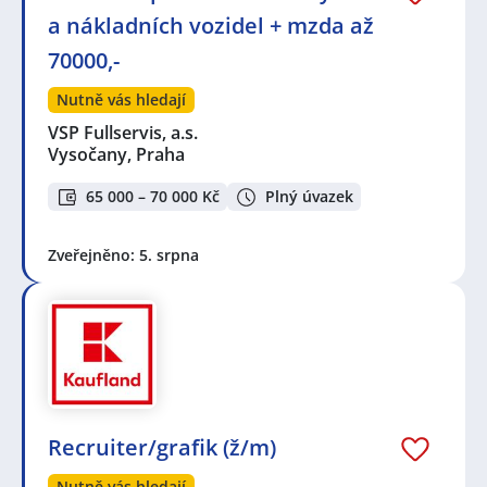
a nákladních vozidel + mzda až
70000,-
Nutně vás hledají
VSP Fullservis, a.s.
Vysočany, Praha
65 000 – 70 000 Kč
Plný úvazek
Zveřejněno: 5. srpna
Recruiter/grafik (ž/m)
Nutně vás hledají