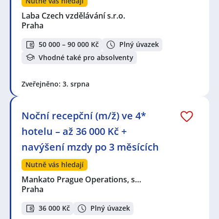
Nutně vás hledají
Laba Czech vzdělávání s.r.o.
Praha
50 000 – 90 000 Kč
Plný úvazek
Vhodné také pro absolventy
Zveřejněno: 3. srpna
Noční recepční (m/ž) ve 4*
hotelu – až 36 000 Kč +
navýšení mzdy po 3 měsících
Nutně vás hledají
Mankato Prague Operations, s…
Praha
36 000 Kč
Plný úvazek