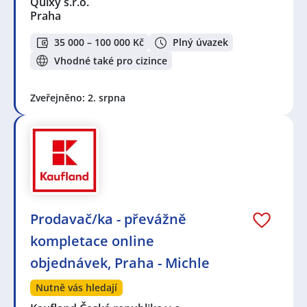
Quixy s.r.o.
Praha
35 000 – 100 000 Kč
Plný úvazek
Vhodné také pro cizince
Zveřejněno: 2. srpna
Prodavač/ka - převážně
kompletace online
objednávek, Praha - Michle
Nutně vás hledají