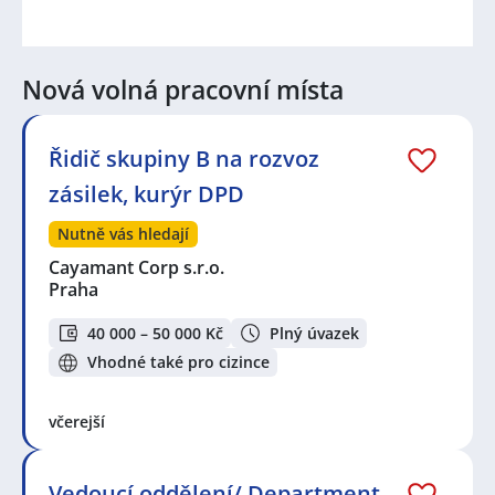
Nová volná pracovní místa
Řidič skupiny B na rozvoz
zásilek, kurýr DPD
Nutně vás hledají
Cayamant Corp s.r.o.
Praha
40 000 – 50 000 Kč
Plný úvazek
Vhodné také pro cizince
včerejší
Vedoucí oddělení/ Department