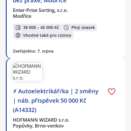
bez praxe, Modřice
Enter-Prise Sorting, s.r.o.
Modřice
38 000 – 45 000 Kč
Plný úvazek
Vhodné také pro cizince
Zveřejněno: 7. srpna
⚡ Autoelektrikář/ka | 2 směny
| náb. příspěvek 50 000 Kč
(A14332)
HOFMANN WIZARD s.r.o.
Popůvky, Brno-venkov