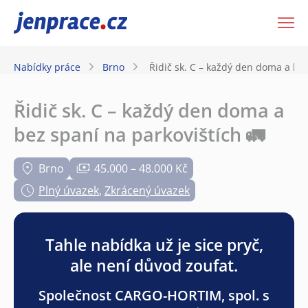
JenPráce.cz
Nabídky práce
Brno
Řidič sk. C – každý den doma a bez
Řidič sk. C – každý den doma a
bez spaní na parkovištích 🚛
Brno
45.000 – 48.000 Kč
Plný úvazek
,
Zkrácený úvazek
Tahle nabídka už je sice pryč,
ale není důvod zoufat.
Společnost CARGO-HORTIM, spol. s