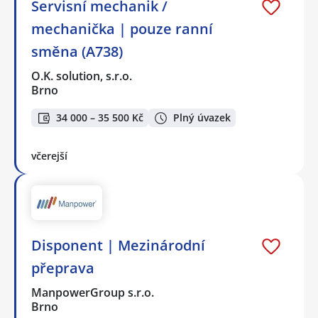
Servisní mechanik /
mechanička | pouze ranní
směna (A738)
O.K. solution, s.r.o.
Brno
34 000 – 35 500 Kč
Plný úvazek
včerejší
Disponent | Mezinárodní
přeprava
ManpowerGroup s.r.o.
Brno