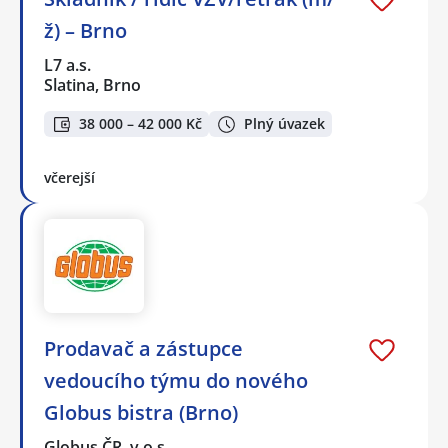
ž) – Brno
L7 a.s.
Slatina, Brno
38 000 – 42 000 Kč
Plný úvazek
včerejší
Prodavač a zástupce
vedoucího týmu do nového
Globus bistra (Brno)
Globus ČR, v.o.s.