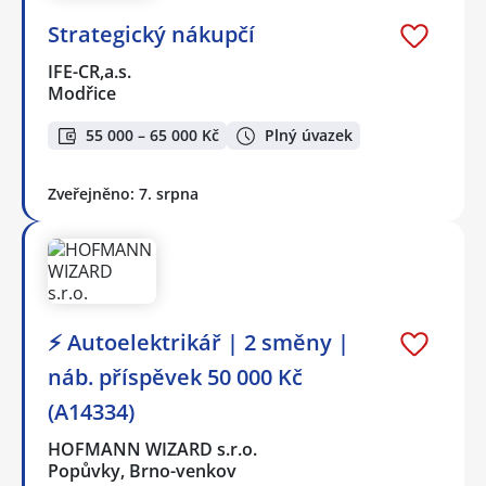
Strategický nákupčí
IFE-CR,a.s.
Modřice
55 000 – 65 000 Kč
Plný úvazek
Zveřejněno: 7. srpna
⚡ Autoelektrikář | 2 směny |
náb. příspěvek 50 000 Kč
(A14334)
HOFMANN WIZARD s.r.o.
Popůvky, Brno-venkov