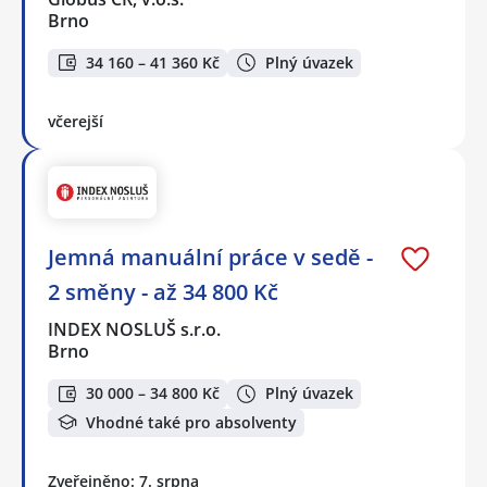
Brno
34 160 – 41 360 Kč
Plný úvazek
včerejší
Jemná manuální práce v sedě -
2 směny - až 34 800 Kč
INDEX NOSLUŠ s.r.o.
Brno
30 000 – 34 800 Kč
Plný úvazek
Vhodné také pro absolventy
Zveřejněno: 7. srpna