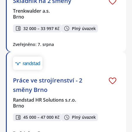
Skladník na 2 směny
Trenkwalder a.s.
Brno
32 000 – 33 997 Kč
Plný úvazek
Zveřejněno: 7. srpna
Práce ve strojírenství - 2
směny Brno
Randstad HR Solutions s.r.o.
Brno
45 000 – 47 000 Kč
Plný úvazek