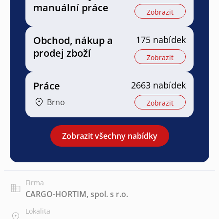
manuální práce
Zobrazit
Obchod, nákup a
175 nabídek
prodej zboží
Zobrazit
Práce
2663 nabídek
Brno
Zobrazit
Zobrazit všechny nabídky
Firma
CARGO-HORTIM, spol. s r.o.
Lokalita