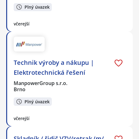
Plný úvazek
včerejší
Technik výroby a nákupu |
Elektrotechnická řešení
ManpowerGroup s.r.o.
Brno
Plný úvazek
včerejší
Skladník / řidič VZV/retrak (m/