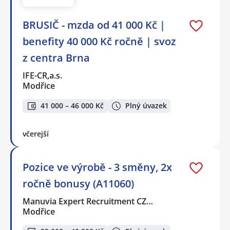
BRUSIČ - mzda od 41 000 Kč |
benefity 40 000 Kč ročně | svoz
z centra Brna
IFE-CR,a.s.
Modřice
41 000 – 46 000 Kč
Plný úvazek
včerejší
Pozice ve výrobě - 3 směny, 2x
ročně bonusy (A11060)
Manuvia Expert Recruitment CZ…
Modřice