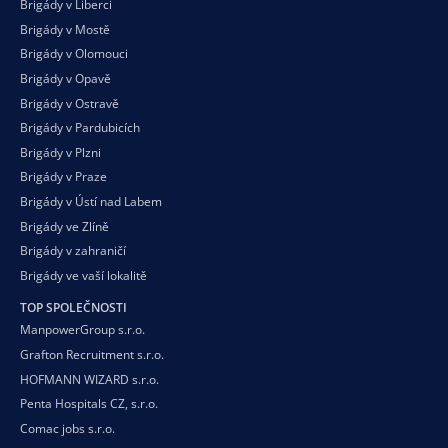
Brigády v Liberci
Brigády v Mostě
Brigády v Olomouci
Brigády v Opavě
Brigády v Ostravě
Brigády v Pardubicích
Brigády v Plzni
Brigády v Praze
Brigády v Ústí nad Labem
Brigády ve Zlíně
Brigády v zahraničí
Brigády ve vaší
lokalitě
TOP SPOLEČNOSTI
ManpowerGroup s.r.o.
Grafton Recruitment s.r.o.
HOFMANN WIZARD s.r.o.
Penta Hospitals CZ, s.r.o.
Comac jobs s.r.o.