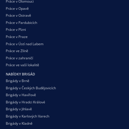
Práce v Olomouci
Práce v Opavě
Práce v Ostravě
Práce v Pardubicích
Práce v Plzni
Práce v Praze
Práce v Ústí nad Labem
Práce ve Zlíně
Práce v zahraničí
Práce ve vaší
lokalitě
NABÍDKY BRIGÁD
Brigády v Brně
Brigády v Českých Budějovicích
Brigády v Havířově
Brigády v Hradci Králové
Brigády v Jihlavě
Brigády v Karlových Varech
Brigády v Kladně