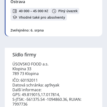
Ostrava
40 000 – 45 000 Kč
Plný úvazek
Vhodné také pro absolventy
Zveřejněno: 6. srpna
Sídlo firmy
ÚSOVSKO FOOD a.s.
Klopina 33
789 73 Klopina
IČO: 60192011
Datová schránka: ap9vyak
Další informace:
GPS: 49.819015,17.017814,
S-JTSK: -561375.54 -1094860.36, RUIAN:
7997736