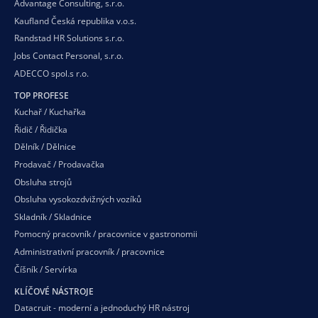
Advantage Consulting, s.r.o.
Kaufland Česká republika v.o.s.
Randstad HR Solutions s.r.o.
Jobs Contact Personal, s.r.o.
ADECCO spol.s r.o.
TOP PROFESE
Kuchař / Kuchařka
Řidič / Řidička
Dělník / Dělnice
Prodavač / Prodavačka
Obsluha strojů
Obsluha vysokozdvižných vozíků
Skladník / Skladnice
Pomocný pracovník / pracovnice v gastronomii
Administrativní pracovník / pracovnice
Číšník / Servírka
KLÍČOVÉ NÁSTROJE
Datacruit - moderní a jednoduchý HR nástroj