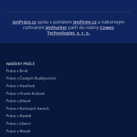
JenPráce.cz
spolu s portálem
JenFirmy.cz
a náborovým
rozhraním
JenHunter
patří do rodiny
Coweo
Technologies, s. r. o.
NABÍDKY PRÁCE
Práce v Brně
Práce v Českých Budějovicích
Práce v Havířově
Práce v Hradci Králové
Práce v Jihlavě
Práce v Karlových Varech
Práce v Kladně
Práce v Liberci
Práce v Mostě