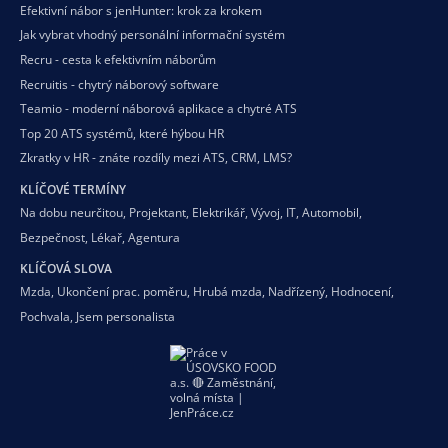
Efektivní nábor s jenHunter: krok za krokem
Jak vybrat vhodný personální informační systém
Recru - cesta k efektivním náborům
Recruitis - chytrý náborový software
Teamio - moderní náborová aplikace a chytré ATS
Top 20 ATS systémů, které hýbou HR
Zkratky v HR - znáte rozdíly mezi ATS, CRM, LMS?
KLÍČOVÉ TERMÍNY
Na dobu neurčitou
,
Projektant
,
Elektrikář
,
Vývoj
,
IT
,
Automobil
,
Bezpečnost
,
Lékař
,
Agentura
KLÍČOVÁ SLOVA
Mzda
,
Ukončení prac. poměru
,
Hrubá mzda
,
Nadřízený
,
Hodnocení
,
Pochvala
,
Jsem personalista