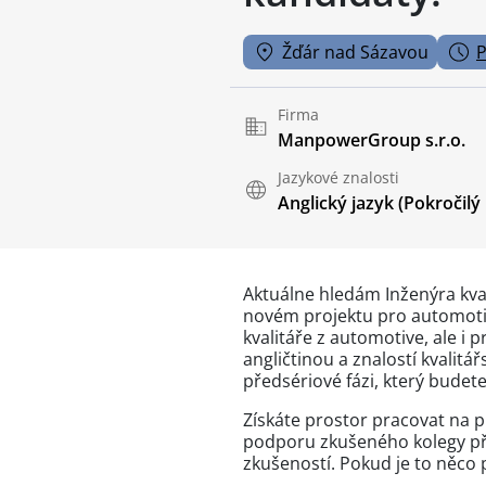
Žďár nad Sázavou
P
Firma
ManpowerGroup s.r.o.
Jazykové znalosti
Anglický jazyk
(Pokročilý
Aktuálne hledám Inženýra kval
novém projektu pro automotiv
kvalitáře z automotive, ale i
angličtinou a znalostí kvalitá
předsériové fázi, který budet
Získáte prostor pracovat na 
podporu zkušeného kolegy při
zkušeností. Pokud je to něco p