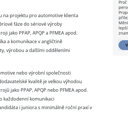
Proč 
pers
Prop
u na projektu pro automotive klienta
příle
Mění
ériové fáze do sériové výroby
lepší
stroji jako PPAP, APQP a PFMEA apod.
znam
ka a komunikace v angličtině
V
ty, výrobou a dalšími odděleními
tomotive nebo výrobní společnosti
dodavatelské kvalitě je velkou výhodou
strojů jako PPAP, APQP nebo PFMEA apod.
ro každodenní komunikaci
didáta i juniora s minimálně roční praxí v