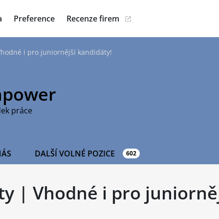
a
Preference
Recenze firem
Vhodné i pro juniornější kandidáty!
power
dek práce
NÁS
DALŠÍ VOLNÉ POZICE
602
ty | Vhodné i pro juniorně