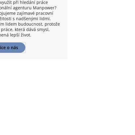
využít při hledání práce
onální agenturu Manpower?
ojujeme zajímavé pracovní
žitosti s nadšenými lidmi.
m lidem budoucnost, protože
 práce, která dává smysl,
ená lepší život.
íce o nás