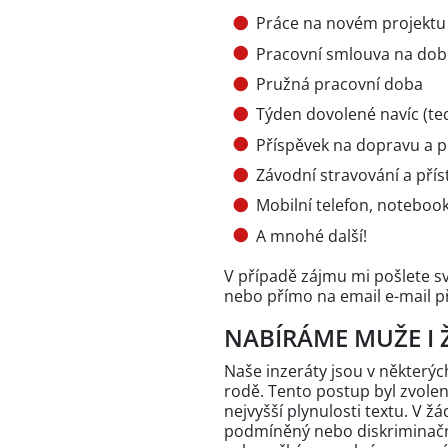
Práce na novém projektu 
Pracovní smlouva na dob
Pružná pracovní doba
Týden dovolené navíc (te
Příspěvek na dopravu a pe
Závodní stravování a přís
Mobilní telefon, noteboo
A mnohé další!
V případě zájmu mi pošlete s
nebo přímo na email e-mail 
NABÍRÁME MUŽE I 
Naše inzeráty jsou v někter
rodě. Tento postup byl zvole
nejvyšší plynulosti textu. V 
podmíněný nebo diskriminační