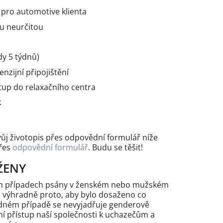
pro automotive klienta
u neurčitou
dy 5 týdnů)
nzijní připojištění
tup do relaxačního centra
k
vůj životopis přes odpovědní formulář níže
přes
odpovědní formulář
. Budu se těšit!
ŽENY
ých případech psány v ženském nebo mužském
n výhradně proto, aby bylo dosaženo co
žádném případě se nevyjadřuje genderově
 přístup naší společnosti k uchazečům a