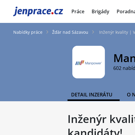
JenPráce.cz
Práce
Brigády
Poradn
Nabídky práce
Žďár nad Sázavou
Inženýr kvality | 
Man
602 nabí
DETAIL INZERÁTU
O 
Inženýr kvali
kandidáty!