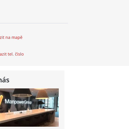
zit na mapě
zit tel. číslo
nás