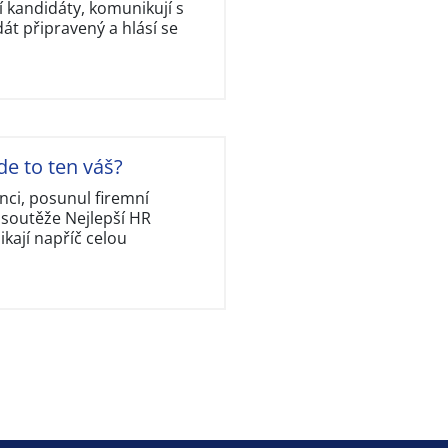
 kandidáty, komunikují s
dát připravený a hlásí se
de to ten váš?
nci, posunul firemní
 soutěže Nejlepší HR
kají napříč celou