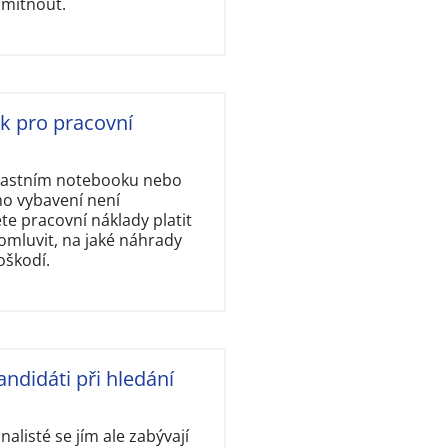
dmítnout.
ok pro pracovní
vlastním notebooku nebo
ho vybavení není
e pracovní náklady platit
omluvit, na jaké náhrady
oškodí.
andidáti při hledání
nalisté se jím ale zabývají