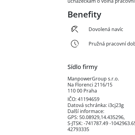
uchazečkám o volná pracovní
Benefity
Dovolená navíc
Pružná pracovní do
Sídlo firmy
ManpowerGroup s.r.o.
Na Florenci 2116/15
110 00 Praha
IČO: 41194659
Datová schránka: i3cj23g
Další informace:
GPS: 50.08929,14.435296,
S-JTSK: -741787.49 -1042963.6
42793335