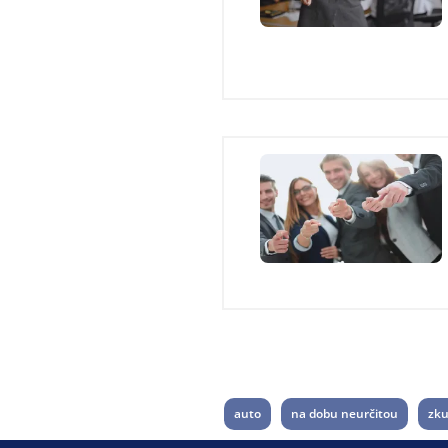
auto
na dobu neurčitou
zku