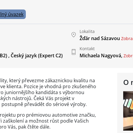
lný úvazek
Lokalita
Žďár nad Sázavou
Zobra
Kontakt
 B2)
,
Český jazyk
(Expert C2)
Michaela Nagyová,
Zobra
ity, který převezme zákaznickou kvalitu na
O 
e klienta. Pozice je vhodná pro zkušeného
 pro juniornějšího kandidáta s výbornou
řských nástrojů. Čeká Vás projekt v
e postupně převádět do sériové výroby.
projektu pro prémiovou automotive značku,
 zaškolení a možnost růst podle Vašich
ro Vás, pak čtěte dále.