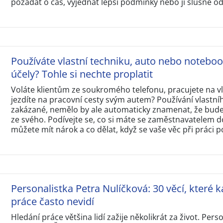
požádat o čas, vyjednat lepší podmínky nebo ji slušně o
Používáte vlastní techniku, auto nebo notebo
účely? Tohle si nechte proplatit
Voláte klientům ze soukromého telefonu, pracujete na 
jezdíte na pracovní cesty svým autem? Používání vlastní
zakázané, nemělo by ale automaticky znamenat, že budet
ze svého. Podívejte se, co si máte se zaměstnavatelem d
můžete mít nárok a co dělat, když se vaše věc při práci p
Personalistka Petra Nulíčková: 30 věcí, které k
práce často nevidí
Hledání práce většina lidí zažije několikrát za život. Perso