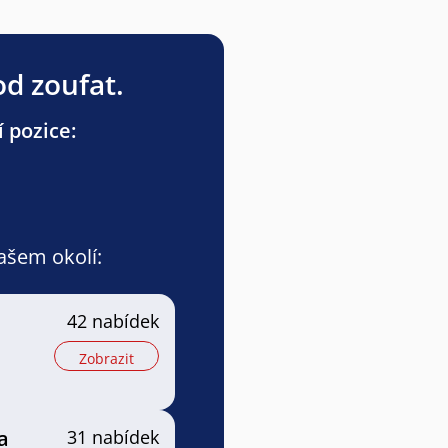
od zoufat.
 pozice:
vašem okolí:
42 nabídek
Zobrazit
a
31 nabídek