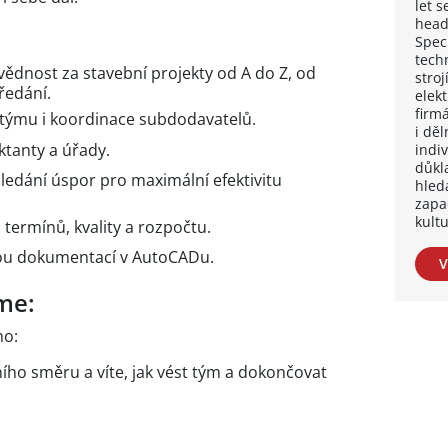
let s
head
Spec
tech
vědnost za stavební projekty od A do Z, od
stroj
ředání.
elek
firm
týmu i koordinace subdodavatelů.
i dě
ktanty a úřady.
indi
důkl
ledání úspor pro maximální efektivitu
hled
zapa
kultu
ermínů, kvality a rozpočtu.
vou dokumentací v AutoCADu.
V
me:
ho:
ího směru a víte, jak vést tým a dokončovat