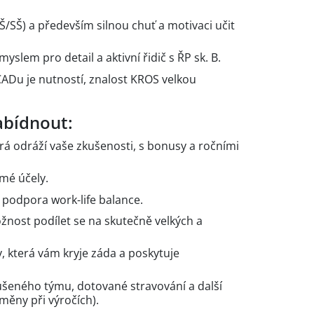
Š/SŠ) a především silnou chuť a motivaci učit
myslem pro detail a aktivní řidič s ŘP sk. B.
CADu je nutností, znalost KROS velkou
bídnout:
á odráží vaše zkušenosti, s bonusy a ročními
mé účely.
a podpora work-life balance.
žnost podílet se na skutečně velkých a
y, která vám kryje záda a poskytuje
šeného týmu, dotované stravování a další
dměny při výročích).