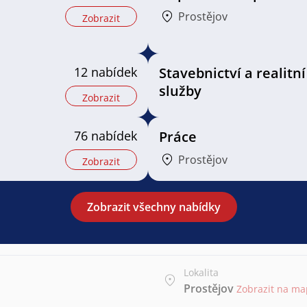
Prostějov
Zobrazit
12 nabídek
Stavebnictví a realitní
služby
Zobrazit
76 nabídek
Práce
Prostějov
Zobrazit
Zobrazit všechny nabídky
Lokalita
Prostějov
Zobrazit na m