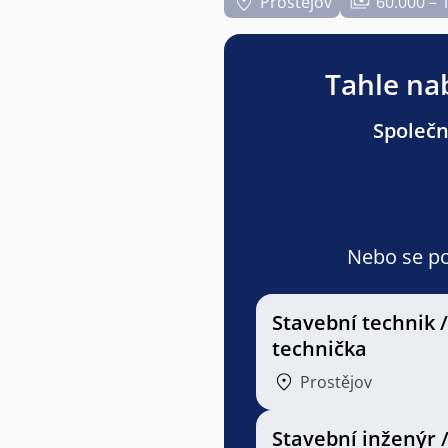
Prostějov
60.000 – 
Tahle nab
Společn
Nebo se pod
Stavební technik /
technička
Prostějov
Stavební inženýr 