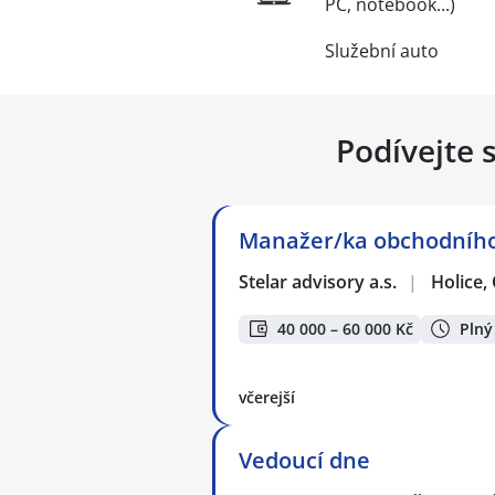
PC, notebook...)
Služební auto
Podívejte 
Manažer/ka obchodníh
Stelar advisory a.s.
|
Holice
40 000 – 60 000 Kč
Plný
včerejší
Vedoucí dne