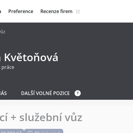
a
Preference
Recenze firem
vůz
a Květoňová
 práce
NÁS
DALŠÍ VOLNÉ POZICE
7
í + služební vůz