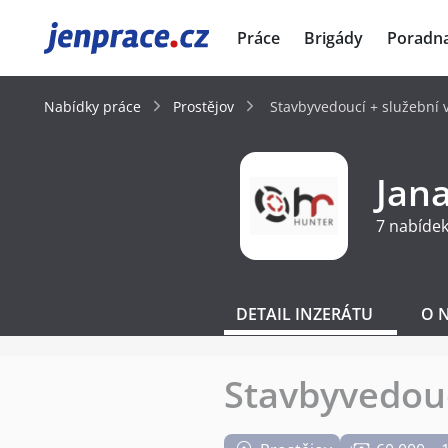
JenPráce.cz
Práce
Brigády
Poradn
Nabídky práce
Prostějov
Stavbyvedoucí + služební 
Jan
7 nabídek
DETAIL INZERÁTU
O 
Stavbyvedouc