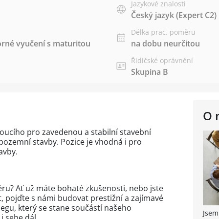
Jazykové znalosti
Český jazyk
(Expert C2)
Délka prac. poměru
rné vyučení s maturitou
na dobu neurčitou
Řidičské oprávnění
Skupina B
O 
ucího pro zavedenou a stabilní stavební
ozemní stavby. Pozice je vhodná i pro
avby.
iéru? Ať už máte bohaté zkušenosti, nebo jste
t, pojďte s námi budovat prestižní a zajímavé
egu, který se stane součástí našeho
Jsem
i sebe dál.