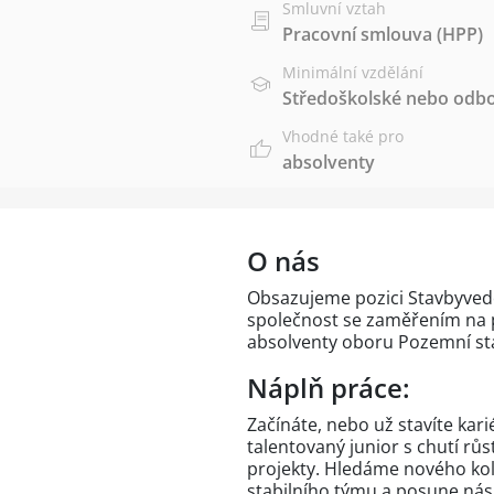
Smluvní vztah
Pracovní smlouva (HPP)
Minimální vzdělání
Středoškolské nebo odbo
Vhodné také pro
absolventy
O nás
Obsazujeme pozici Stavbyvedo
společnost se zaměřením na p
absolventy oboru Pozemní st
Náplň práce:
Začínáte, nebo už stavíte kar
talentovaný junior s chutí růs
projekty. Hledáme nového kol
stabilního týmu a posune nás 