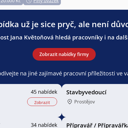
120.000 Kč
Plný úvazek
ídka už je sice pryč, ale není dův
ost Jana Květoňová hledá pracovníky i na další
Zobrazit nabídky firmy
ívejte na jiné zajímavé pracovní příležitosti ve 
45 nabídek
Stavbyvedoucí
Prostějov
Zobrazit
/
34 nabídek
Přípravář / Přípravářk