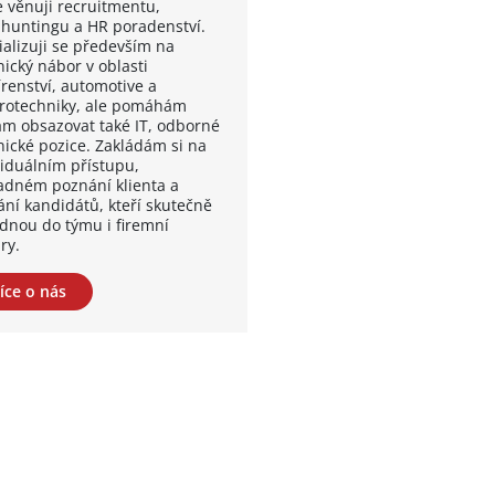
e věnuji recruitmentu,
huntingu a HR poradenství.
ializuji se především na
nický nábor v oblasti
írenství, automotive a
trotechniky, ale pomáhám
ám obsazovat také IT, odborné
lnické pozice. Zakládám si na
viduálním přístupu,
adném poznání klienta a
ání kandidátů, kteří skutečně
dnou do týmu i firemní
ry.
íce o nás