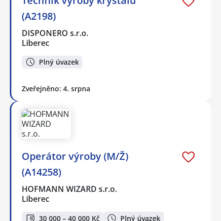
Technik výroby krystalů
(A2198)
DISPONERO s.r.o.
Liberec
Plný úvazek
Zveřejněno: 4. srpna
Operátor výroby (M/Ž)
(A14258)
HOFMANN WIZARD s.r.o.
Liberec
30 000 – 40 000 Kč
Plný úvazek