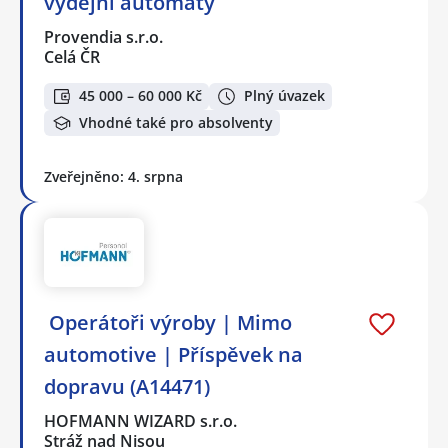
výdejní automaty
Provendia s.r.o.
Celá ČR
45 000 – 60 000 Kč
Plný úvazek
Vhodné také pro absolventy
Zveřejněno: 4. srpna
️ Operátoři výroby | Mimo
automotive | Příspěvek na
dopravu (A14471)
HOFMANN WIZARD s.r.o.
Stráž nad Nisou