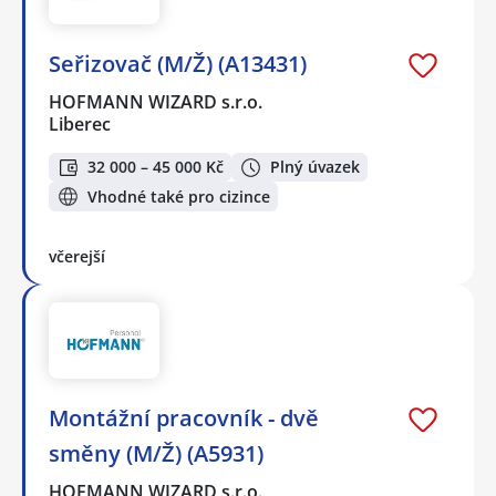
Seřizovač (M/Ž) (A13431)
HOFMANN WIZARD s.r.o.
Liberec
32 000 – 45 000 Kč
Plný úvazek
Vhodné také pro cizince
včerejší
Montážní pracovník - dvě
směny (M/Ž) (A5931)
HOFMANN WIZARD s.r.o.