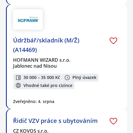
Údržbář/skladník (M/Ž)
(A14469)
HOFMANN WIZARD s.r.o.
Jablonec nad Nisou
30 000 – 35 000 Kč
Plný úvazek
Vhodné také pro cizince
Zveřejněno: 4. srpna
Řidič VZV práce s ubytováním
CZ KOVOS s.r.o.