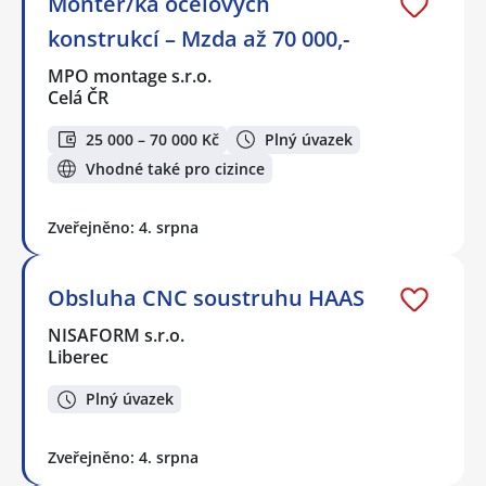
Montér/ka ocelových
konstrukcí – Mzda až 70 000,-
MPO montage s.r.o.
Celá ČR
25 000 – 70 000 Kč
Plný úvazek
Vhodné také pro cizince
Zveřejněno: 4. srpna
Obsluha CNC soustruhu HAAS
NISAFORM s.r.o.
Liberec
Plný úvazek
Zveřejněno: 4. srpna