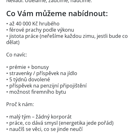
Nevadí. Uděláme, zaučíme, naučíme.
Co Vám můžeme nabídnout:
• až 40 000 Kč hrubého
• férové prachy podle výkonu
• jistota práce (neřešíme každou zimu, jestli bude co
dělat)
Co navíc:
• prémie + bonusy
• stravenky / příspěvek na jídlo
• 5 týdnů dovolené
• příspěvek na penzijní připojištění
• možnost firemního bytu
Proč k nám:
• malý tým – žádný korporát
• práce, co dává smysl (energetika jede pořád)
• naučíš se věci, co se jinde neučí