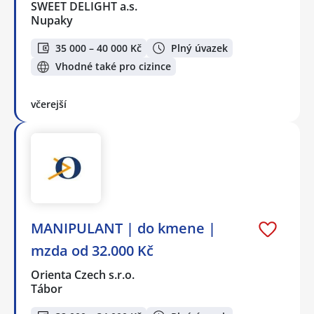
SWEET DELIGHT a.s.
Nupaky
35 000 – 40 000 Kč
Plný úvazek
Vhodné také pro cizince
včerejší
MANIPULANT | do kmene |
mzda od 32.000 Kč
Orienta Czech s.r.o.
Tábor