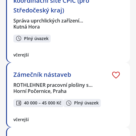
koordinační sítě CPIC (pro
Středočeský kraj)
Správa uprchlických zařízení…
Kutná Hora
Plný úvazek
včerejší
Zámečník nástaveb
ROTHLEHNER pracovní plošiny s…
Horní Počernice, Praha
40 000 – 45 000 Kč
Plný úvazek
včerejší