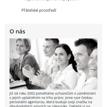
Přátelské prostředí
O nás
Již od roku 2002 pomáháme uchazečům o zaměstnání
s jejich uplatněním na trhu práce. Jsme ryze českou
personální agenturou, která buduje svoji značku na
dlouhodobých vztazích se zákazníky. Zakládá si na