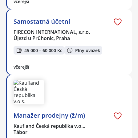
včerejší
Samostatná účetní
FIRECON INTERNATIONAL, s.r.o.
Újezd u Průhonic, Praha
45 000 – 60 000 Kč
Plný úvazek
včerejší
Manažer prodejny (ž/m)
Kaufland Česká republika v.o…
Tábor