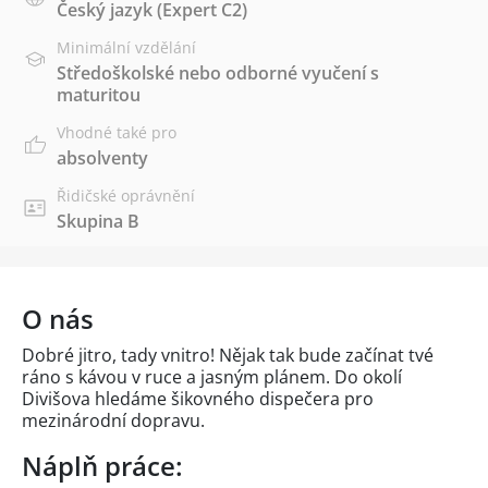
Český jazyk
(Expert C2)
Minimální vzdělání
Středoškolské nebo odborné vyučení s
maturitou
Vhodné také pro
absolventy
Řidičské oprávnění
Skupina B
O nás
Dobré jitro, tady vnitro! Nějak tak bude začínat tvé
ráno s kávou v ruce a jasným plánem. Do okolí
Divišova hledáme šikovného dispečera pro
mezinárodní dopravu.
Náplň práce: