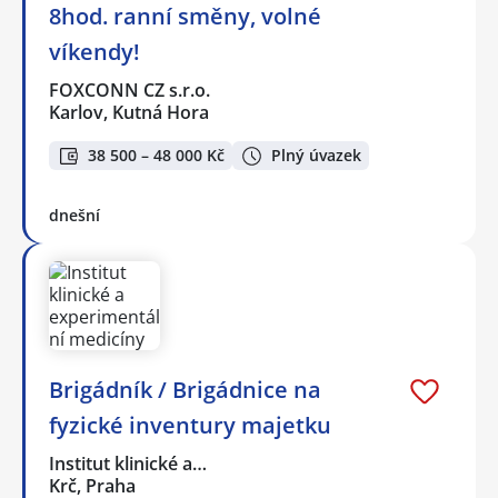
8hod. ranní směny, volné
víkendy!
FOXCONN CZ s.r.o.
Karlov, Kutná Hora
38 500 – 48 000 Kč
Plný úvazek
dnešní
Brigádník / Brigádnice na
fyzické inventury majetku
Institut klinické a…
Krč, Praha