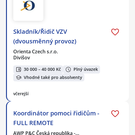
Skladník/Řidič VZV
(dvousměnný provoz)
Orienta Czech s.r.o.
Divišov
30 000 – 40 000 Kč
Plný úvazek
Vhodné také pro absolventy
včerejší
Koordinátor pomoci řidičům -
FULL REMOTE
AWP P&C Česká republika -…