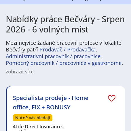
Nabídky práce Bečváry - Srpen
2026 - 6 volných míst
Mezi nejvíce žádané pracovní profese v lokalitě
Bečváry patří
Prodavač / Prodavačka
,
Administrativní pracovník / pracovnice
,
Pomocný pracovník / pracovnice v gastronomii
.
zobrazit více
Bečváry nabízejí pestrou paletu pracovních
příležitostí pro zájemce o zaměstnání v menším
městě s dobrou dostupností do okolí. V regionu jsou
běžné pozice v lehkém průmyslu, stavebnictví a
Specialista prodeje - Home
logistice, sezonní i stálé nabídky v zemědělství a
office, FIX + BONUSY
potravinářství, stejně jako služby v maloobchodě,
gastronomii a péči o seniory. Pro uchazeče jsou tu
Nutně vás hledají
příležitosti na technické i administrativní role,
pracovní nabídky často zahrnují i řízení strojů,
4Life Direct Insurance…
skladové práce nebo pracovní pozice v údržbě.