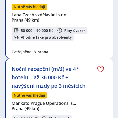
Nutně vás hledají
Laba Czech vzdělávání s.r.o.
Praha
(49 km)
50 000 – 90 000 Kč
Plný úvazek
Vhodné také pro absolventy
Zveřejněno: 3. srpna
Noční recepční (m/ž) ve 4*
hotelu – až 36 000 Kč +
navýšení mzdy po 3 měsících
Nutně vás hledají
Mankato Prague Operations, s…
Praha
(49 km)