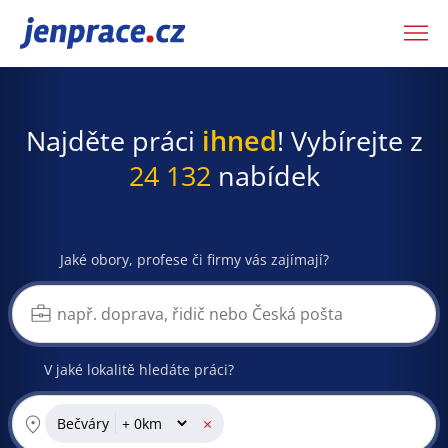
JenPráce.cz
Najděte práci
ihned
! Vybírejte z
24 132
nabídek
Jaké obory, profese či firmy vás zajímají?
V jaké lokalitě hledáte práci?
×
Bečváry