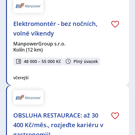
Elektromontér - bez nočních,
volné víkendy
ManpowerGroup s.r.o.
Kolín
(12 km)
48 000 – 55 000 Kč
Plný úvazek
včerejší
OBSLUHA RESTAURACE: až 30
400 Kč/měs., rozjeďte kariéru v
gastronomii!