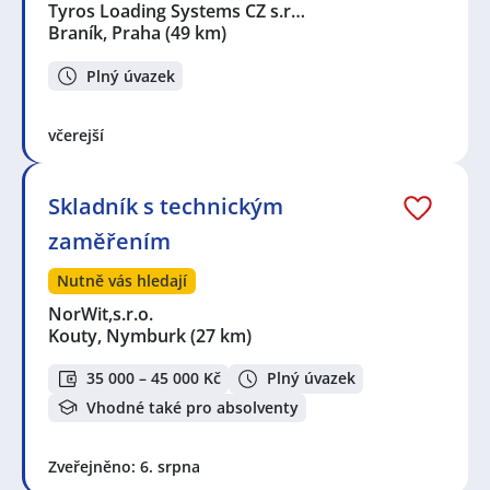
Černými lesy
Tyros Loading Systems CZ s.r…
Braník, Praha
(49 km)
Plný úvazek
včerejší
Skladník s technickým
zaměřením
Nutně vás hledají
NorWit,s.r.o.
Kouty, Nymburk
(27 km)
35 000 – 45 000 Kč
Plný úvazek
Vhodné také pro absolventy
Zveřejněno: 6. srpna