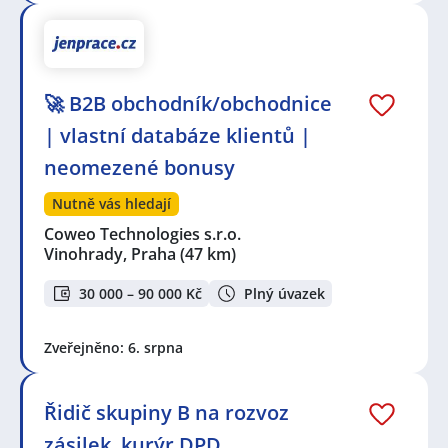
🚀 B2B obchodník/obchodnice
| vlastní databáze klientů |
neomezené bonusy
Nutně vás hledají
Coweo Technologies s.r.o.
Vinohrady, Praha
(47 km)
30 000 – 90 000 Kč
Plný úvazek
Zveřejněno: 6. srpna
Řidič skupiny B na rozvoz
zásilek, kurýr DPD