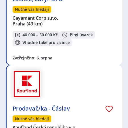
Nutně vás hledají
Cayamant Corp s.r.o.
Praha
(49 km)
40 000 – 50 000 Kč
Plný úvazek
Vhodné také pro cizince
Zveřejněno: 6. srpna
Prodavač/ka - Čáslav
Nutně vás hledají
Kaufland Česká republika v.o…