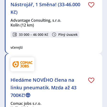
Nástrojář, 1 Směna! (33-46.000
Kč)
Advantage Consulting, s.r.o.
Kolín
(12 km)
33 000 – 46 000 Kč
Plný úvazek
včerejší
Hledáme NOVÉHO člena na
linku pneumatik. Mzda až 43
700Kč!🤑
Comac jobs s.r.o.