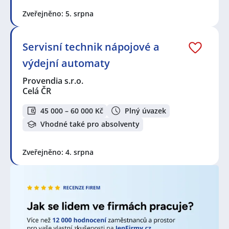
najdete nabídky práce blíže Vašeho bydliště, než jste
čekali.
Zveřejněno: 5. srpna
V lokalitě "Bečváry" a okolí je stále velká poptávka po
Servisní technik nápojové a
nových zaměstnancích. Jen za poslední týden bylo
výdejní automaty
přidáno 1632 nových nabídek práce a brigád od
různých společností, personálních a pracovních
Provendia s.r.o.
agentur. Za poslední měsíc je to celkem 2742 nových
Celá ČR
nabídek! Právě proto je pravý čas porozhlédnout se
po nové práci!
45 000 – 60 000 Kč
Plný úvazek
Vhodné také pro absolventy
Zvyšte si šanci v nalezení nového uplatnění!
Vytvořte
si účet na JenPráce.cz
a pravidelně na Váš email
dostávejte aktuální seznam pracovních nabídek,
Zveřejněno: 4. srpna
včetně námi doporučovaných.
Seznam zobrazených firem s inzercí dle nastavené
filtrace:
4Life Direct Insurance Services s.r.o., odštěpný závod
,
MPO montage s.r.o.
,
ČSOB Stavební spořitelna, a.s.
,