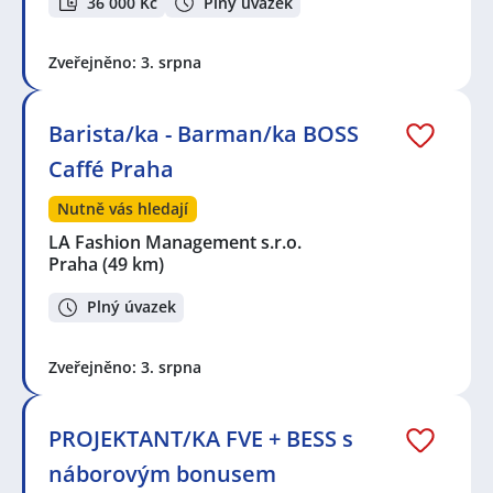
36 000 Kč
Plný úvazek
Zveřejněno: 3. srpna
Barista/ka - Barman/ka BOSS
Caffé Praha
Nutně vás hledají
LA Fashion Management s.r.o.
Praha
(49 km)
Plný úvazek
Zveřejněno: 3. srpna
PROJEKTANT/KA FVE + BESS s
náborovým bonusem