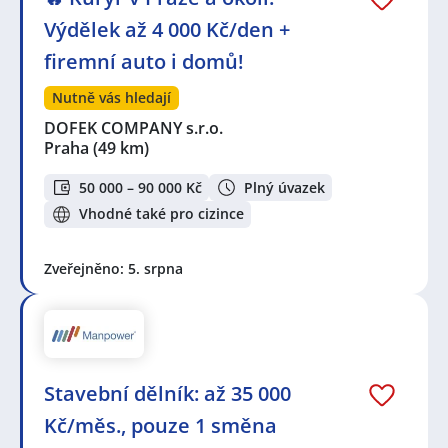
Výdělek až 4 000 Kč/den +
firemní auto i domů!
Nutně vás hledají
DOFEK COMPANY s.r.o.
Praha
(49 km)
50 000 – 90 000 Kč
Plný úvazek
Vhodné také pro cizince
Zveřejněno: 5. srpna
Stavební dělník: až 35 000
Kč/měs., pouze 1 směna