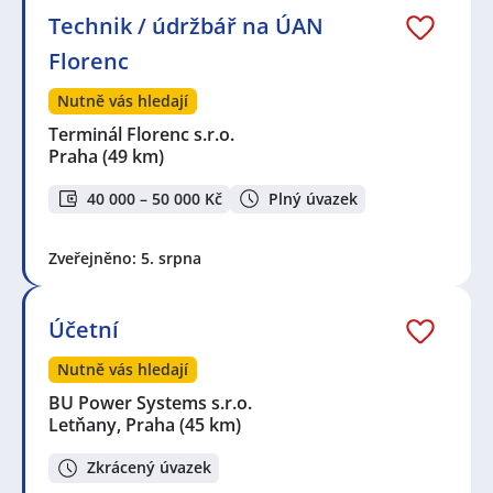
Technik / údržbář na ÚAN
Florenc
Nutně vás hledají
Terminál Florenc s.r.o.
Praha
(49 km)
40 000 – 50 000 Kč
Plný úvazek
Zveřejněno: 5. srpna
Účetní
Nutně vás hledají
BU Power Systems s.r.o.
Letňany, Praha
(45 km)
Zkrácený úvazek