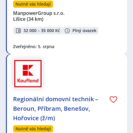
Nutně vás hledají
ManpowerGroup s.r.o.
Lišice
(34 km)
32 000 – 35 000 Kč
Plný úvazek
Zveřejněno: 5. srpna
Regionální domovní technik –
Beroun, Příbram, Benešov,
Hořovice (ž/m)
Nutně vás hledají