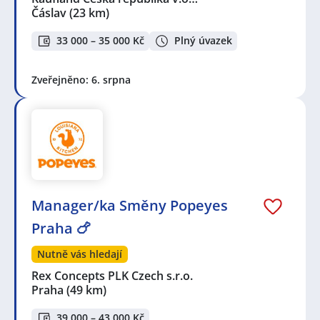
Čáslav
(23 km)
33 000 – 35 000 Kč
Plný úvazek
Zveřejněno: 6. srpna
Manager/ka Směny Popeyes
Praha 🍗
Nutně vás hledají
Rex Concepts PLK Czech s.r.o.
Praha
(49 km)
39 000 – 43 000 Kč