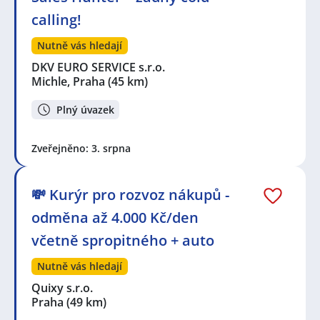
calling!
Nutně vás hledají
DKV EURO SERVICE s.r.o.
Michle, Praha
(45 km)
Plný úvazek
Zveřejněno: 3. srpna
💸 Kurýr pro rozvoz nákupů -
odměna až 4.000 Kč/den
včetně spropitného + auto
Nutně vás hledají
Quixy s.r.o.
Praha
(49 km)