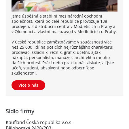
Jsme úspěšná a stabilní mezinárodní obchodní
společnost, která po celé republice provozuje 138
prodejen, 2 distribuční centra v Modleticích u Prahy a
v Olomouci a vlastní masozávod v Modleticích u Prahy.
V České republice zaměstnáváme v současnosti více
než 25 000 lidí na pozicích nejrůznějšího charakteru:
prodavač, skladník, řezník, grafik, účetní, ajťák,
nákupčí, personalista, manažer, architekt a mnoho
dalších profesí. Práci nebo praxi u nás získáte, ať jste
učeň, student, absolvent nebo odborník se
zkušenostmi.
Více o nás
Sídlo firmy
Kaufland Česká republika v.o.s.
Bělohorská 2428/203