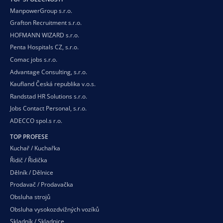
ManpowerGroup s.r.o.
Grafton Recruitment s.r.o.
HOFMANN WIZARD s.r.o.
Penta Hospitals CZ, s.r.o.
Comac jobs s.r.o.
Advantage Consulting, s.r.o.
Kaufland Česká republika v.o.s.
Randstad HR Solutions s.r.o.
Jobs Contact Personal, s.r.o.
ADECCO spol.s r.o.
TOP PROFESE
Kuchař / Kuchařka
Řidič / Řidička
Dělník / Dělnice
Prodavač / Prodavačka
Obsluha strojů
Obsluha vysokozdvižných vozíků
Skladník / Skladnice