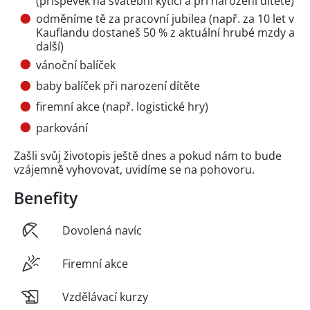
(příspěvek na svatební kytici a při narození dítěte)
odměníme tě za pracovní jubilea (např. za 10 let v
Kauflandu dostaneš 50 % z aktuální hrubé mzdy a
další)
vánoční balíček
baby balíček při narození dítěte
firemní akce (např. logistické hry)
parkování
Zašli svůj životopis ještě dnes a pokud nám to bude
vzájemně vyhovovat, uvidíme se na pohovoru.
Benefity
Dovolená navíc
Firemní akce
Vzdělávací kurzy