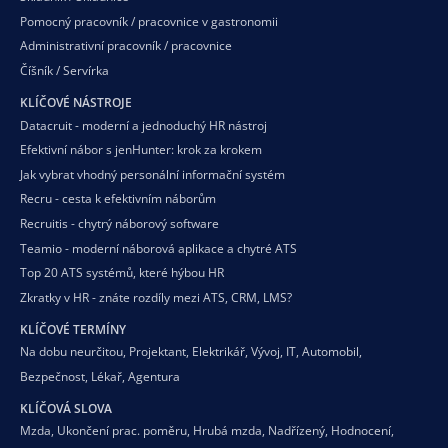
Pomocný pracovník / pracovnice v gastronomii
Administrativní pracovník / pracovnice
Číšník / Servírka
KLÍČOVÉ NÁSTROJE
Datacruit - moderní a jednoduchý HR nástroj
Efektivní nábor s jenHunter: krok za krokem
Jak vybrat vhodný personální informační systém
Recru - cesta k efektivním náborům
Recruitis - chytrý náborový software
Teamio - moderní náborová aplikace a chytré ATS
Top 20 ATS systémů, které hýbou HR
Zkratky v HR - znáte rozdíly mezi ATS, CRM, LMS?
KLÍČOVÉ TERMÍNY
Na dobu neurčitou
,
Projektant
,
Elektrikář
,
Vývoj
,
IT
,
Automobil
,
Bezpečnost
,
Lékař
,
Agentura
KLÍČOVÁ SLOVA
Mzda
,
Ukončení prac. poměru
,
Hrubá mzda
,
Nadřízený
,
Hodnocení
,