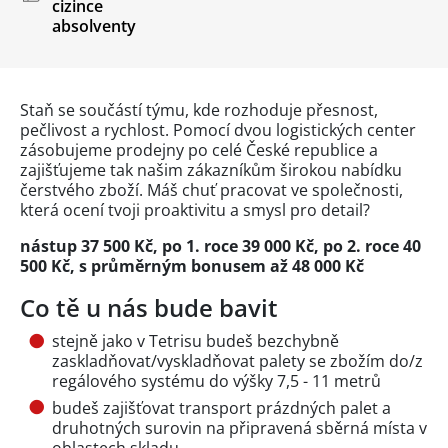
cizince
absolventy
Staň se součástí týmu, kde rozhoduje přesnost,
pečlivost a rychlost. Pomocí dvou logistických center
zásobujeme prodejny po celé České republice a
zajišťujeme tak našim zákazníkům širokou nabídku
čerstvého zboží. Máš chuť pracovat ve společnosti,
která ocení tvoji proaktivitu a smysl pro detail?
nástup 37 500 Kč, po 1. roce 39 000 Kč, po 2. roce 40
500 Kč, s průměrným bonusem až 48 000 Kč
Co tě u nás bude bavit
stejně jako v Tetrisu budeš bezchybně
zaskladňovat/vyskladňovat palety se zbožím do/z
regálového systému do výšky 7,5 - 11 metrů
budeš zajišťovat transport prázdných palet a
druhotných surovin na připravená sběrná místa v
oblastech skladu