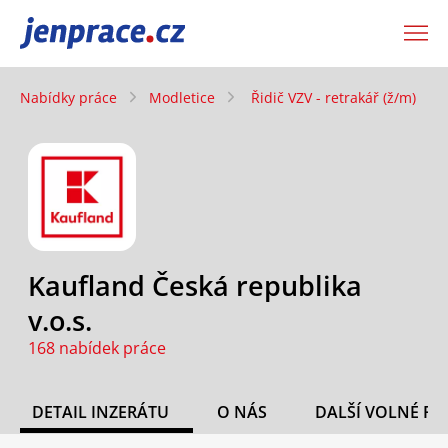
JenPráce.cz
Nabídky práce
Modletice
Řidič VZV - retrakář (ž/m)
Kaufland Česká republika
v.o.s.
168 nabídek práce
DETAIL INZERÁTU
O NÁS
DALŠÍ VOLNÉ PO