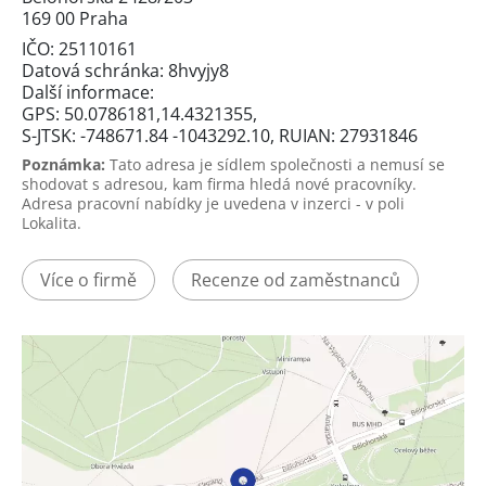
169 00 Praha
IČO: 25110161
Datová schránka: 8hvyjy8
Další informace:
GPS: 50.0786181,14.4321355,
S-JTSK: -748671.84 -1043292.10, RUIAN: 27931846
Poznámka:
Tato adresa je sídlem společnosti a nemusí se
shodovat s adresou, kam firma hledá nové pracovníky.
Adresa pracovní nabídky je uvedena v inzerci - v poli
Lokalita.
Více o firmě
Recenze od zaměstnanců