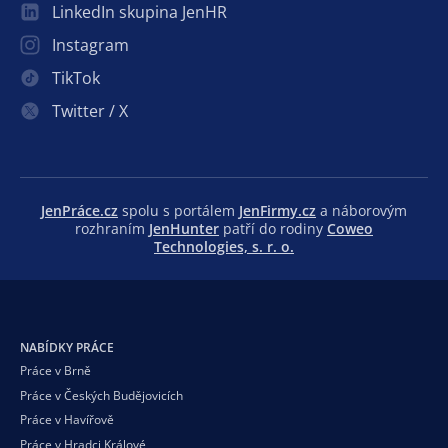
LinkedIn skupina JenHR
Instagram
TikTok
Twitter / X
JenPráce.cz
spolu s portálem
JenFirmy.cz
a náborovým
rozhraním
JenHunter
patří do rodiny
Coweo
Technologies, s. r. o.
NABÍDKY PRÁCE
Práce v Brně
Práce v Českých Budějovicích
Práce v Havířově
Práce v Hradci Králové