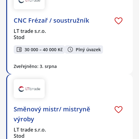
CNC Frézař / soustružník
LT trade s.r.o.
Stod
30 000 – 40 000 Kč
Plný úvazek
Zveřejněno: 3. srpna
Směnový mistr/ mistryně
výroby
LT trade s.r.o.
Stod