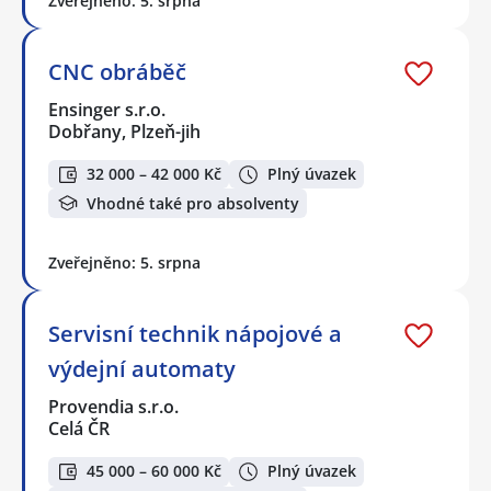
Zveřejněno: 5. srpna
CNC obráběč
Ensinger s.r.o.
Dobřany, Plzeň-jih
32 000 – 42 000 Kč
Plný úvazek
Vhodné také pro absolventy
Zveřejněno: 5. srpna
Servisní technik nápojové a
výdejní automaty
Provendia s.r.o.
Celá ČR
45 000 – 60 000 Kč
Plný úvazek