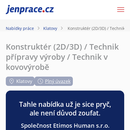
JenPráce.cz
Nabídky práce
Klatovy
Konstruktér (2D/3D) / Technik p
Konstruktér (2D/3D) / Technik
přípravy výroby / Technik v
kovovýrobě
Klatovy
Plný úvazek
Tahle nabídka už je sice pryč,
ale není důvod zoufat.
Společnost Etimos Human s.r.o.