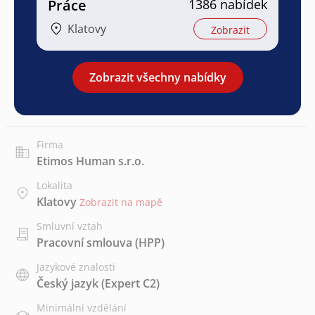
Práce
1386 nabídek
Klatovy
Zobrazit
Zobrazit všechny nabídky
Firma
Etimos Human s.r.o.
Lokalita
Klatovy
Zobrazit na mapě
Smluvní vztah
Pracovní smlouva (HPP)
Jazykové znalosti
Český jazyk
(Expert C2)
Minimální vzdělání