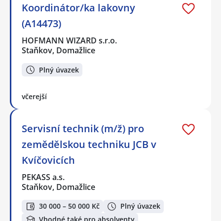
Koordinátor/ka lakovny
(A14473)
HOFMANN WIZARD s.r.o.
Staňkov, Domažlice
Plný úvazek
včerejší
Servisní technik (m/ž) pro
zemědělskou techniku JCB v
Kvíčovicích
PEKASS a.s.
Staňkov, Domažlice
30 000 – 50 000 Kč
Plný úvazek
Vhodné také pro absolventy