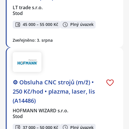
LT trade s.r.o.
Stod
45 000 – 55 000 Kč
Plný úvazek
Zveřejněno: 3. srpna
⚙️ Obsluha CNC strojů (m/ž) •
250 Kč/hod • plazma, laser, lis
(A14486)
HOFMANN WIZARD s.r.o.
Stod
37 000 – 50 000 Kč
Plný úvazek