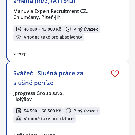
směna (m/ž) (A11543)
Manuvia Expert Recruitment CZ…
Chlumčany, Plzeň-jih
40 000 – 43 000 Kč
Plný úvazek
Vhodné také pro absolventy
včerejší
Svářeč - Slušná práce za
slušné peníze
Jprogress Group s.r.o.
Holýšov
54 500 – 68 500 Kč
Plný úvazek
Vhodné také pro cizince