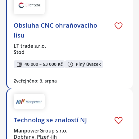
Obsluha CNC ohraňovacího
lisu
LT trade s.r.o.
Stod
40 000 – 53 000 Kč
Plný úvazek
Zveřejněno: 3. srpna
Technolog se znalostí NJ
ManpowerGroup s.r.o.
Dobřany, Plzeň-jih