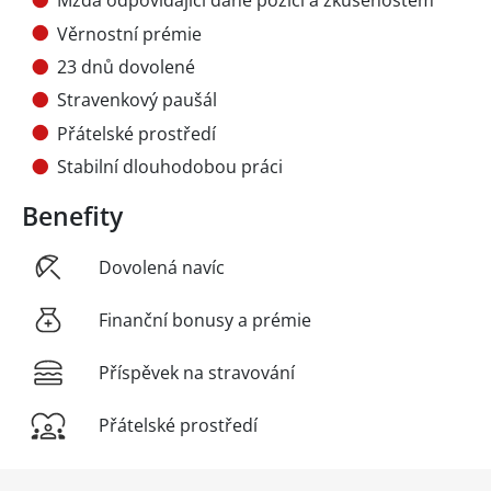
Mzda odpovídající dané pozici a zkušenostem
Věrnostní prémie
23 dnů dovolené
Stravenkový paušál
Přátelské prostředí
Stabilní dlouhodobou práci
Benefity
Dovolená navíc
Finanční bonusy a prémie
Příspěvek na stravování
Přátelské prostředí