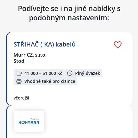
Podívejte se i na jiné nabídky s
podobným nastavením:
STŘIHAČ (-KA) kabelů
Murr CZ, s.r.o.
Stod
41 000 – 51 000 Kč
Plný úvazek
Vhodné také pro cizince
včerejší