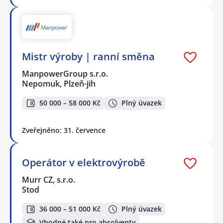
Mistr výroby | ranní směna
ManpowerGroup s.r.o.
Nepomuk, Plzeň-jih
50 000 – 58 000 Kč
Plný úvazek
Zveřejněno: 31. července
Operátor v elektrovýrobě
Murr CZ, s.r.o.
Stod
36 000 – 51 000 Kč
Plný úvazek
Vhodné také pro absolventy