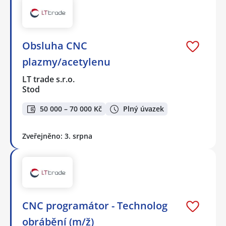
Obsluha CNC
plazmy/acetylenu
LT trade s.r.o.
Stod
50 000 – 70 000 Kč
Plný úvazek
Zveřejněno: 3. srpna
CNC programátor - Technolog
obrábění (m/ž)