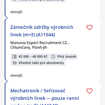
včerejší
Zámečník údržby výrobních
linek (m+ž) (A11544)
Manuvia Expert Recruitment CZ…
Chlumčany, Plzeň-jih
42 000 – 48 000 Kč
Plný úvazek
Vhodné také pro absolventy
včerejší
Mechatronik / Seřizovač
výrobních linek -– pouze ranní