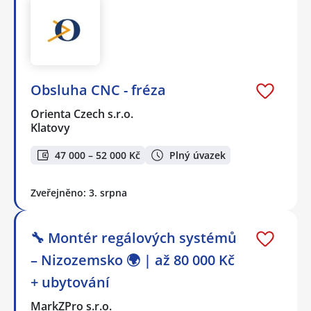
Obsluha CNC - fréza
Orienta Czech s.r.o.
Klatovy
47 000 – 52 000 Kč
Plný úvazek
Zveřejněno: 3. srpna
🔧 Montér regálových systémů
– Nizozemsko 🌍 | až 80 000 Kč
+ ubytování
MarkZPro s.r.o.