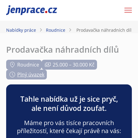
JenPráce.cz
Nabídky práce
Roudnice
Prodavačka náhradních dílů
Prodavačka náhradních dílů
Roudnice
25.000 – 30.000 Kč
Plný úvazek
Tahle nabídka už je sice pryč,
ale není důvod zoufat.
Máme pro vás tisíce pracovních
příležitostí, které čekají právě na vás: