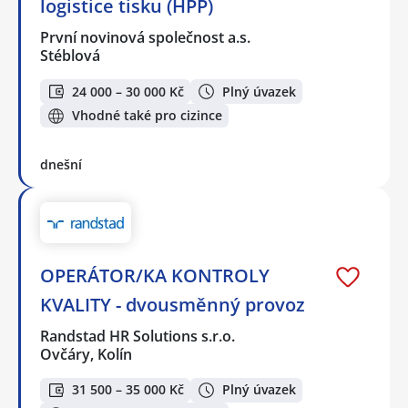
logistice tisku (HPP)
První novinová společnost a.s.
Stéblová
24 000 – 30 000 Kč
Plný úvazek
Vhodné také pro cizince
dnešní
OPERÁTOR/KA KONTROLY
KVALITY - dvousměnný provoz
Randstad HR Solutions s.r.o.
Ovčáry, Kolín
31 500 – 35 000 Kč
Plný úvazek