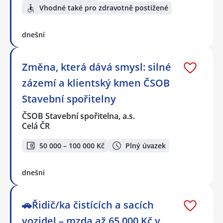
Vhodné také pro zdravotně postižené
dnešní
Změna, která dává smysl: silné
zázemí a klientský kmen ČSOB
Stavební spořitelny
ČSOB Stavební spořitelna, a.s.
Celá ČR
50 000 – 100 000 Kč
Plný úvazek
dnešní
🚗Řidič/ka čistících a sacích
vozidel – mzda až 65 000 Kč v