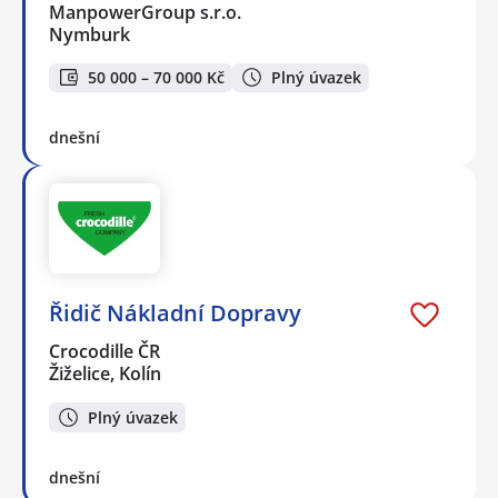
ManpowerGroup s.r.o.
Nymburk
50 000 – 70 000 Kč
Plný úvazek
dnešní
Řidič Nákladní Dopravy
Crocodille ČR
Žiželice, Kolín
Plný úvazek
dnešní