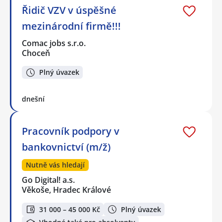
Řidič VZV v úspěšné
mezinárodní firmě!!!
Comac jobs s.r.o.
Choceň
Plný úvazek
dnešní
Pracovník podpory v
bankovnictví (m/ž)
Nutně vás hledají
Go Digital! a.s.
Věkoše, Hradec Králové
31 000 – 45 000 Kč
Plný úvazek