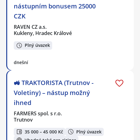
nástupním bonusem 25000
CZK
RAVEN CZ a.s.
Kukleny, Hradec Králové
Plný úvazek
dnešní
🚜 TRAKTORISTA (Trutnov -
Voletiny) – nástup možný
ihned
FARMERS spol. s r.o.
Trutnov
35 000 – 45 000 Kč
Plný úvazek