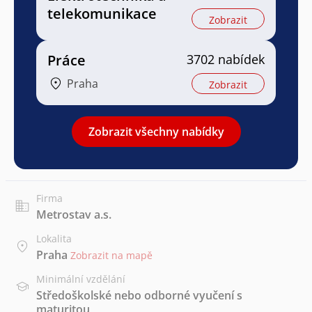
telekomunikace
Zobrazit
Práce
3702 nabídek
Praha
Zobrazit
Zobrazit všechny nabídky
Firma
Metrostav a.s.
Lokalita
Praha
Zobrazit na mapě
Minimální vzdělání
Středoškolské nebo odborné vyučení s
maturitou