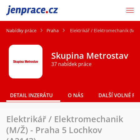
JenPráce.cz
Nabídky práce
Praha
Elektrikář / Elektromechanik (M/Ž
Skupina Metrostav
37 nabídek práce
DETAIL INZERÁTU
O NÁS
DALŠÍ VOLNÉ PO
Elektrikář / Elektromechanik
(M/Ž) - Praha 5 Lochkov