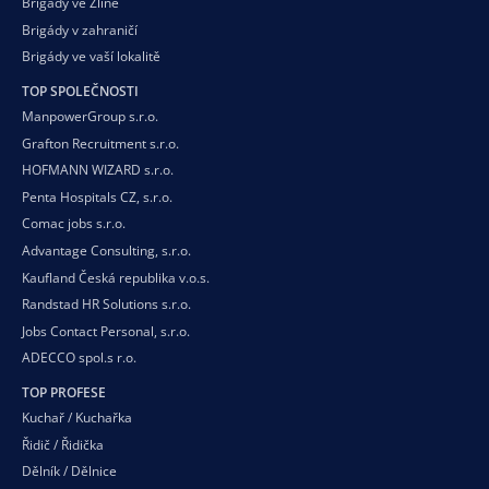
Brigády ve Zlíně
Brigády v zahraničí
Brigády ve vaší
lokalitě
TOP SPOLEČNOSTI
ManpowerGroup s.r.o.
Grafton Recruitment s.r.o.
HOFMANN WIZARD s.r.o.
Penta Hospitals CZ, s.r.o.
Comac jobs s.r.o.
Advantage Consulting, s.r.o.
Kaufland Česká republika v.o.s.
Randstad HR Solutions s.r.o.
Jobs Contact Personal, s.r.o.
ADECCO spol.s r.o.
TOP PROFESE
Kuchař / Kuchařka
Řidič / Řidička
Dělník / Dělnice