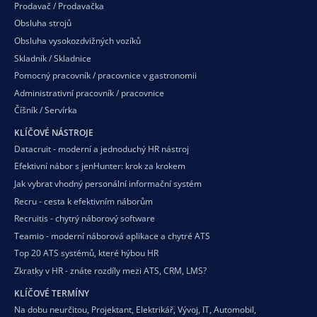
Prodavač / Prodavačka
Obsluha strojů
Obsluha vysokozdvižných vozíků
Skladník / Skladnice
Pomocný pracovník / pracovnice v gastronomii
Administrativní pracovník / pracovnice
Číšník / Servírka
KLÍČOVÉ NÁSTROJE
Datacruit - moderní a jednoduchý HR nástroj
Efektivní nábor s jenHunter: krok za krokem
Jak vybrat vhodný personální informační systém
Recru - cesta k efektivním náborům
Recruitis - chytrý náborový software
Teamio - moderní náborová aplikace a chytré ATS
Top 20 ATS systémů, které hýbou HR
Zkratky v HR - znáte rozdíly mezi ATS, CRM, LMS?
KLÍČOVÉ TERMÍNY
Na dobu neurčitou
,
Projektant
,
Elektrikář
,
Vývoj
,
IT
,
Automobil
,