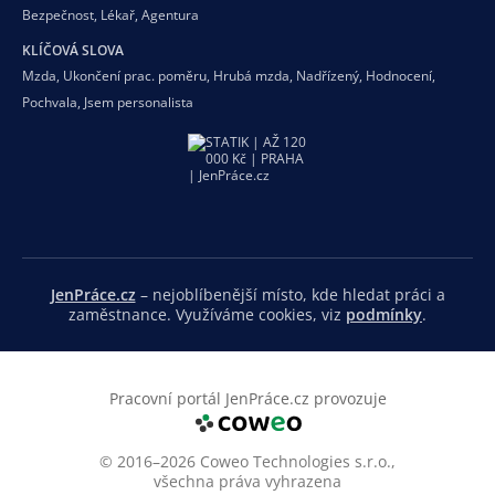
Bezpečnost
,
Lékař
,
Agentura
KLÍČOVÁ SLOVA
Mzda
,
Ukončení prac. poměru
,
Hrubá mzda
,
Nadřízený
,
Hodnocení
,
Pochvala
,
Jsem personalista
JenPráce.cz
– nejoblíbenější místo, kde hledat práci a
zaměstnance. Využíváme cookies, viz
podmínky
.
Pracovní portál JenPráce.cz provozuje
© 2016–2026 Coweo Technologies s.r.o.,
všechna práva vyhrazena