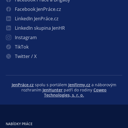
Facebook JenPráce.cz
LinkedIn JenPráce.cz
LinkedIn skupina JenHR
Instagram
TikTok
Twitter / X
JenPráce.cz
spolu s portálem
JenFirmy.cz
a náborovým
rozhraním
JenHunter
patří do rodiny
Coweo
Technologies, s. r. o.
NABÍDKY PRÁCE