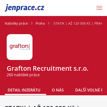
JenPráce.cz
Nabídky práce
Praha
STATIK | AŽ 120 000 Kč | PRAHA
Grafton Recruitment s.r.o.
260 nabídek práce
DETAIL INZERÁTU
O NÁS
DALŠÍ VOLNÉ PO