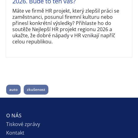
2026. Bude to ten váš?
Máte ve firmě HR projekt, který zlepšil práci se
zaměstnanci, posunul firemní kulturu nebo
přinesl konkrétní výsledky? Přihlaste ho do
soutěže Nejlepší HR projekt regionu 2026 a
ukažte, že dobré nápady v HR vznikají napříč
celou republikou.
auto
zkušenost
O NÁS
Tiskové zprávy
Kontakt