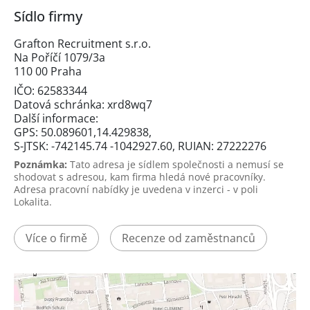
Sídlo firmy
Grafton Recruitment s.r.o.
Na Poříčí 1079/3a
110 00 Praha
IČO: 62583344
Datová schránka: xrd8wq7
Další informace:
GPS: 50.089601,14.429838,
S-JTSK: -742145.74 -1042927.60, RUIAN: 27222276
Poznámka:
Tato adresa je sídlem společnosti a nemusí se
shodovat s adresou, kam firma hledá nové pracovníky.
Adresa pracovní nabídky je uvedena v inzerci - v poli
Lokalita.
Více o firmě
Recenze od zaměstnanců