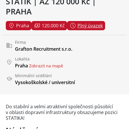
STATIK | AŽ 120 000 Kč |
PRAHA
Praha
120.000 Kč
Plný úvazek
Firma
Grafton Recruitment s.r.o.
Lokalita
Praha
Zobrazit na mapě
Minimální vzdělání
Vysokoškolské / universitní
Do stabilní a velmi atraktivní společnosti působící
v oblasti dopravní infrastruktury obsazujeme pozici
STATIKA!