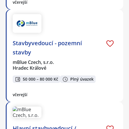
včerejší
Stavbyvedoucí - pozemní
stavby
mBlue Czech, s.r.o.
Hradec Králové
50 000 – 80 000 Kč
Plný úvazek
včerejší
Hlavní stavbyvedoucí /