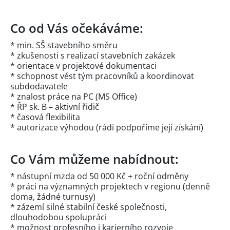
Co od Vás očekáváme:
* min. SŠ stavebního směru
* zkušenosti s realizací stavebních zakázek
* orientace v projektové dokumentaci
* schopnost vést tým pracovníků a koordinovat
subdodavatele
* znalost práce na PC (MS Office)
* ŘP sk. B – aktivní řidič
* časová flexibilita
* autorizace výhodou (rádi podpoříme její získání)
Co Vám můžeme nabídnout:
* nástupní mzda od 50 000 Kč + roční odměny
* práci na významných projektech v regionu (denně
doma, žádné turnusy)
* zázemí silné stabilní české společnosti,
dlouhodobou spolupráci
* možnost profesního i karierního rozvoje