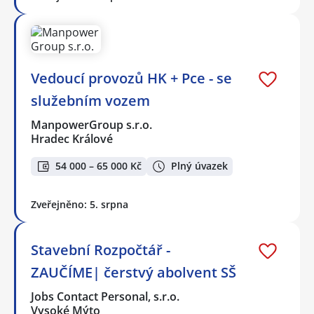
Vedoucí provozů HK + Pce - se
služebním vozem
ManpowerGroup s.r.o.
Hradec Králové
54 000 – 65 000 Kč
Plný úvazek
Zveřejněno: 5. srpna
Stavební Rozpočtář -
ZAUČÍME| čerstvý abolvent SŠ
Jobs Contact Personal, s.r.o.
Vysoké Mýto