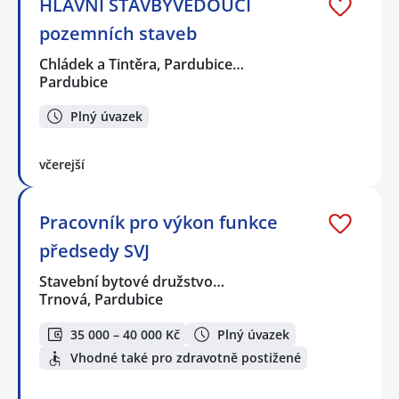
HLAVNÍ STAVBYVEDOUCÍ
pozemních staveb
Chládek a Tintěra, Pardubice…
Pardubice
Plný úvazek
včerejší
Pracovník pro výkon funkce
předsedy SVJ
Stavební bytové družstvo…
Trnová, Pardubice
35 000 – 40 000 Kč
Plný úvazek
Vhodné také pro zdravotně postižené