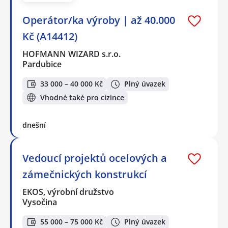
Operátor/ka výroby | až 40.000
Kč (A14412)
HOFMANN WIZARD s.r.o.
Pardubice
33 000 – 40 000 Kč
Plný úvazek
Vhodné také pro cizince
dnešní
Vedoucí projektů ocelových a
zámečnických konstrukcí
EKOS, výrobní družstvo
Vysočina
55 000 – 75 000 Kč
Plný úvazek