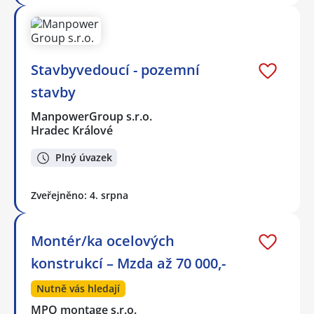
Stavbyvedoucí - pozemní
stavby
ManpowerGroup s.r.o.
Hradec Králové
Plný úvazek
Zveřejněno: 4. srpna
Montér/ka ocelových
konstrukcí – Mzda až 70 000,-
Nutně vás hledají
MPO montage s.r.o.