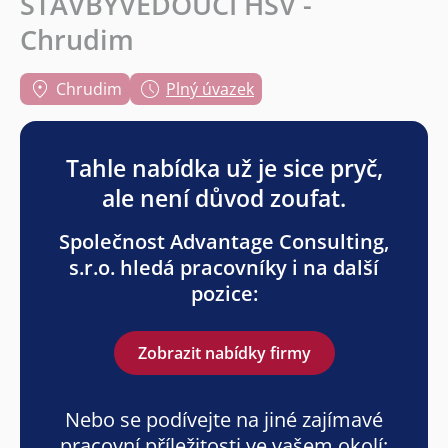
STAVBYVEDOUCÍ HSV -
Chrudim
Chrudim
Plný úvazek
Tahle nabídka už je sice pryč,
ale není důvod zoufat.
Společnost Advantage Consulting,
s.r.o. hledá pracovníky i na další
pozice:
Zobrazit nabídky firmy
Nebo se podívejte na jiné zajímavé
pracovní příležitosti ve vašem okolí: