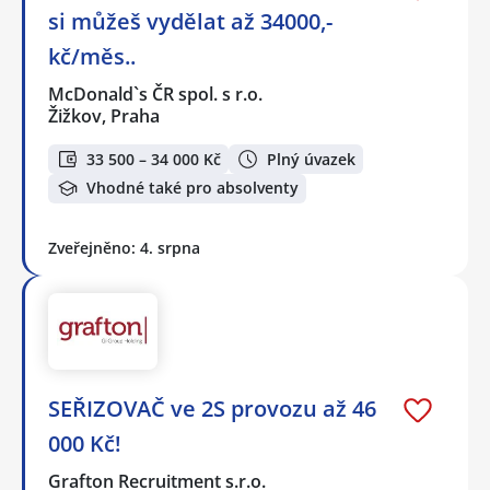
si můžeš vydělat až 34000,-
kč/měs..
McDonald`s ČR spol. s r.o.
Žižkov, Praha
33 500 – 34 000 Kč
Plný úvazek
Vhodné také pro absolventy
Zveřejněno: 4. srpna
SEŘIZOVAČ ve 2S provozu až 46
000 Kč!
Grafton Recruitment s.r.o.