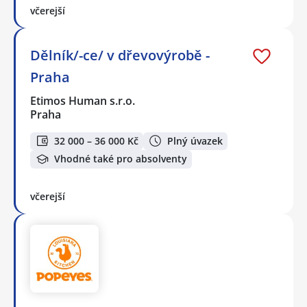
včerejší
Dělník/-ce/ v dřevovýrobě -
Praha
Etimos Human s.r.o.
Praha
32 000 – 36 000 Kč
Plný úvazek
Vhodné také pro absolventy
včerejší