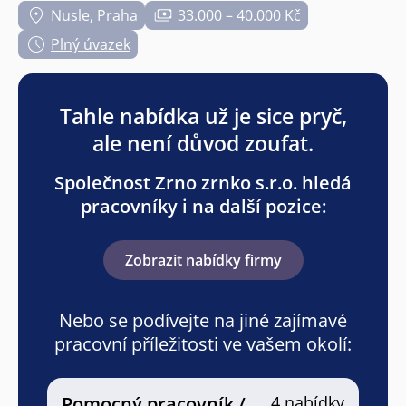
Nusle, Praha
33.000 – 40.000 Kč
Plný úvazek
Tahle nabídka už je sice pryč,
ale není důvod zoufat.
Společnost Zrno zrnko s.r.o. hledá
pracovníky i na další pozice:
Zobrazit nabídky firmy
Nebo se podívejte na jiné zajímavé
pracovní příležitosti ve vašem okolí:
Pomocný pracovník /
4 nabídky