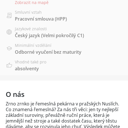
Zobrazit na mapě
Smluvní vztah
Pracovní smlouva (HPP)
Jazykové znalosti
Český jazyk
(Velmi pokročilý C1)
Minimální vzdělání
Odborné vyučení bez maturity
Vhodné také pro
absolventy
O nás
Zrno zrnko je řemeslná pekárna v pražských Nuslích.
Co znamená řemeslná? Za nás tři věci: jen ty nejlepší
základní suroviny, převážně ruční práce, která je
jemnější než stroje a také dostatek času, který těstu
dáváme, aby se rozvinula jeho chuť. Výsledek můžete