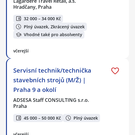
Lagardere Travel Retail, a.s.
Hradčany, Praha
32 000 – 34 000 Kč
Plný úvazek, Zkrácený úvazek
Vhodné také pro absolventy
včerejší
Servisní technik/technička
stavebních strojů (M/Ž) |
Praha 9 a okolí
ADSESA Staff CONSULTING s.r.o.
Praha
45 000 – 50 000 Kč
Plný úvazek
včerejší