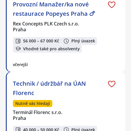
Provozní Manažer/ka nové
restaurace Popeyes Praha 🍗
Rex Concepts PLK Czech s.r.o.
Praha
56 000 – 67 000 Kč
Plný úvazek
Vhodné také pro absolventy
včerejší
Technik / údržbář na ÚAN
Florenc
Nutně vás hledají
Terminál Florenc s.r.o.
Praha
40 000 – 50 000 Kč
Plný úvazek