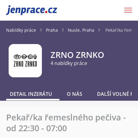
JenPráce.cz
Nabídky práce
Praha
Nusle, Praha
Pekař/ka řemesl
ZRNO ZRNKO
4 nabídky práce
DETAIL INZERÁTU
O NÁS
DALŠÍ VOLNÉ PO
Pekař/ka řemeslného pečiva -
od 22:30 - 07:00