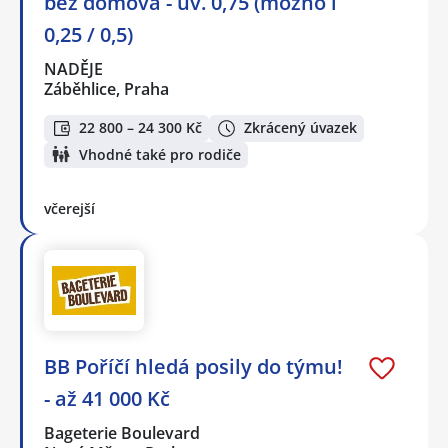
bez domova - úv. 0,75 (možno i
0,25 / 0,5)
NADĚJE
Záběhlice, Praha
22 800 – 24 300 Kč
Zkrácený úvazek
Vhodné také pro rodiče
včerejší
BB Poříčí hledá posily do týmu!
- až 41 000 Kč
Bageterie Boulevard