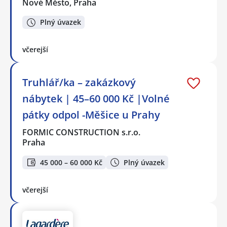
Nové Město, Praha
Plný úvazek
včerejší
Truhlář/ka – zakázkový
nábytek | 45–60 000 Kč |Volné
pátky odpol -Měšice u Prahy
FORMIC CONSTRUCTION s.r.o.
Praha
45 000 – 60 000 Kč
Plný úvazek
včerejší