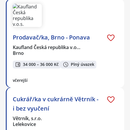
Prodavač/ka, Brno - Ponava
Kaufland Česká republika v.o…
Brno
34 000 – 36 000 Kč
Plný úvazek
včerejší
Cukrář/ka v cukrárně Větrník -
i bez vyučení
Větrník, s.r.o.
Lelekovice