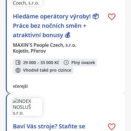
Hledáme operátory výroby! 📦
Práce bez nočních směn +
atraktivní bonusy 💰
MAXIN'S People Czech, s.r.o.
Kojetín, Přerov
29 000 – 33 000 Kč
Plný úvazek
Vhodné také pro cizince
včerejší
Baví Vás stroje? Staňte se