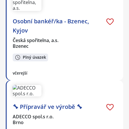
Osobní bankéř/ka - Bzenec,
Kyjov
Česká spořitelna, a.s.
Bzenec
Plný úvazek
včerejší
🔧 Přípravář ve výrobě 🔧
ADECCO spol.s r.o.
Brno