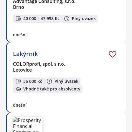
Advantage Consulting, s.r.o.
Brno
40 000 – 47 998 Kč
Plný úvazek
dnešní
Lakýrník
COLORprofi, spol. s r.o.
Letovice
35 000 Kč
Plný úvazek
Vhodné také pro absolventy
dnešní