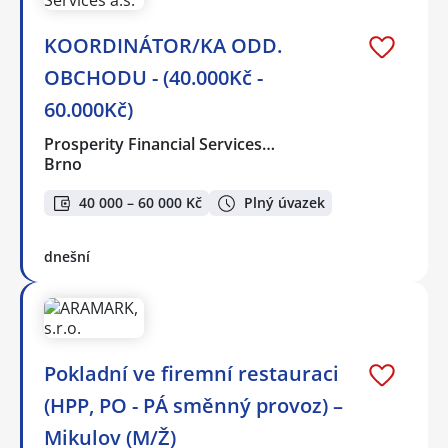
KOORDINÁTOR/KA ODD.
OBCHODU - (40.000Kč -
60.000Kč)
Prosperity Financial Services…
Brno
40 000 – 60 000 Kč
Plný úvazek
dnešní
Pokladní ve firemní restauraci
(HPP, PO - PÁ směnný provoz) –
Mikulov (M/Ž)