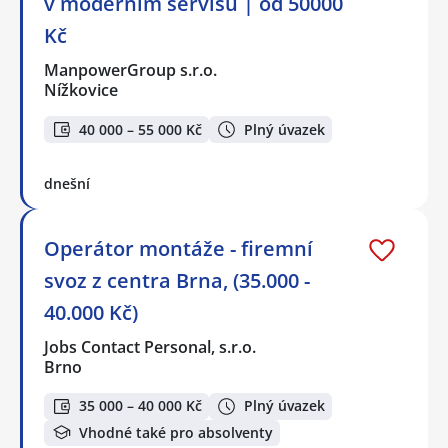
v moderním servisu | od 50000
Kč
ManpowerGroup s.r.o.
Nížkovice
40 000 – 55 000 Kč
Plný úvazek
dnešní
Operátor montáže - firemní
svoz z centra Brna, (35.000 -
40.000 Kč)
Jobs Contact Personal, s.r.o.
Brno
35 000 – 40 000 Kč
Plný úvazek
Vhodné také pro absolventy