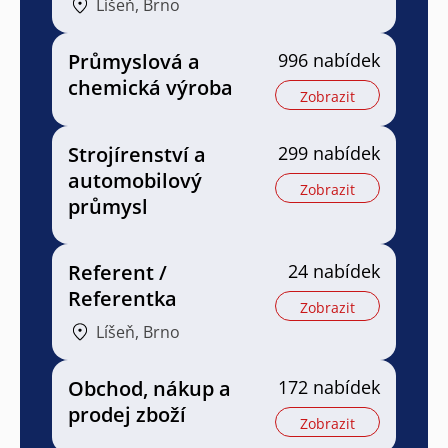
Líšeň, Brno
Průmyslová a
996 nabídek
chemická výroba
Zobrazit
Strojírenství a
299 nabídek
automobilový
Zobrazit
průmysl
Referent /
24 nabídek
Referentka
Zobrazit
Líšeň, Brno
Obchod, nákup a
172 nabídek
prodej zboží
Zobrazit