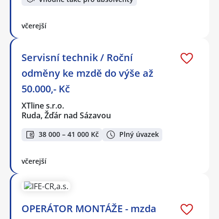
včerejší
Servisní technik / Roční
odměny ke mzdě do výše až
50.000,- Kč
XTline s.r.o.
Ruda, Žďár nad Sázavou
38 000 – 41 000 Kč
Plný úvazek
včerejší
OPERÁTOR MONTÁŽE - mzda