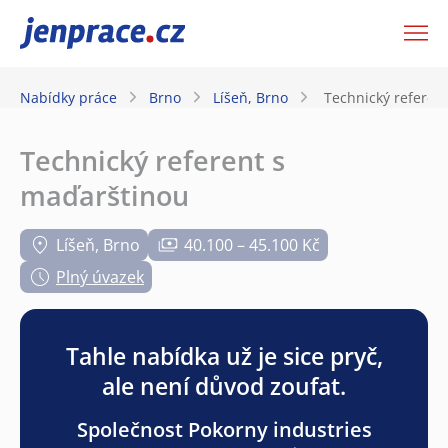
JenPráce.cz
Nabídky práce
Brno
Líšeň, Brno
Technický referen
Technický referent s
maďarštinou
Líšeň, Brno
40.100 – 45.100 Kč
Plný úvazek
Tahle nabídka už je sice pryč,
ale není důvod zoufat.
Společnost Pokorny industries