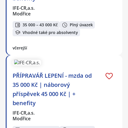
IFE-CR,a.s.
Modřice
35 000 – 43 000 Kč
Plný úvazek
Vhodné také pro absolventy
včerejší
PŘÍPRAVÁŘ LEPENÍ - mzda od
35 000 Kč | náborový
příspěvek 45 000 Kč | +
benefity
IFE-CR,a.s.
Modřice