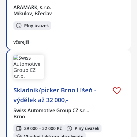
ARAMARK, s.r.o.
Mikulov, Břeclav
Plný úvazek
včerejší
Skladník/picker Brno Líšeň -
výdělek až 32 000,-
Swiss Automotive Group CZ s.r…
Brno
29 000 – 32 000 Kč
Plný úvazek
Vhodné také pro absolventy