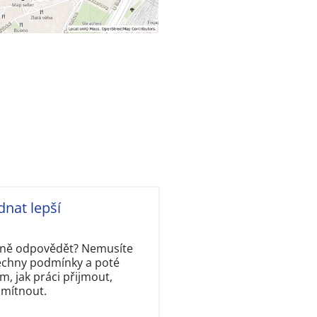
dnat lepší
rávně odpovědět? Nemusíte
šechny podmínky a poté
, jak práci přijmout,
dmítnout.