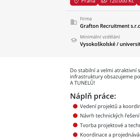
Praha
120.000 Kč
Firma
Grafton Recruitment s.r.o
Minimální vzdělání
Vysokoškolské / universi
Do stabilní a velmi atraktivní
infrastruktury obsazujeme 
A TUNELŮ!
Náplň práce:
Vedení projektů a koord
Návrh technických řešení
Tvorba projektové a tec
Koordinace a projednávání