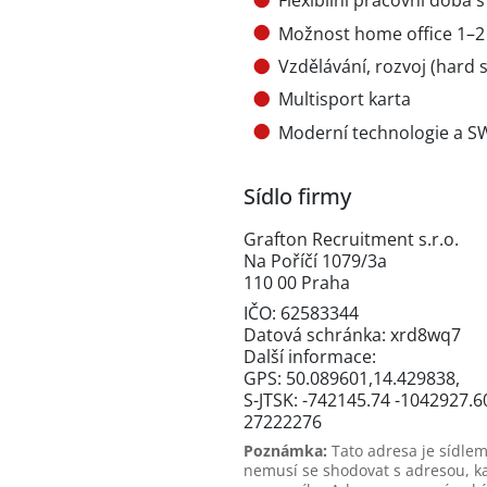
Flexibilní pracovní doba
Možnost home office 1–2
Vzdělávání, rozvoj (hard ski
Multisport karta
Moderní technologie a S
Sídlo firmy
Grafton Recruitment s.r.o.
Na Poříčí 1079/3a
110 00 Praha
IČO: 62583344
Datová schránka: xrd8wq7
Další informace:
GPS: 50.089601,14.429838,
S-JTSK: -742145.74 -1042927.6
27222276
Poznámka:
Tato adresa je sídlem
nemusí se shodovat s adresou, k