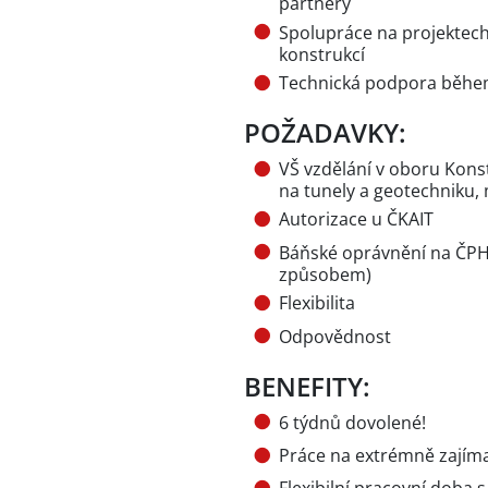
partnery
Spolupráce na projektech 
konstrukcí
Technická podpora během 
POŽADAVKY:
VŠ vzdělání v oboru Kons
na tunely a geotechniku,
Autorizace u ČKAIT
Báňské oprávnění na ČPH
způsobem)
Flexibilita
Odpovědnost
BENEFITY:
6 týdnů dovolené!
Práce na extrémně zajíma