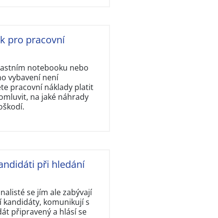
ok pro pracovní
vlastním notebooku nebo
ho vybavení není
e pracovní náklady platit
omluvit, na jaké náhrady
oškodí.
andidáti při hledání
nalisté se jím ale zabývají
 kandidáty, komunikují s
dát připravený a hlásí se