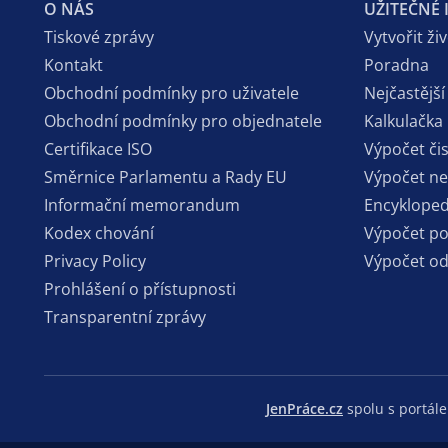
O NÁS
UŽITEČNÉ
Tiskové zprávy
Vytvořit ži
Kontakt
Poradna
Obchodní podmínky pro uživatele
Nejčastější
Obchodní podmínky pro objednatele
Kalkulačka
Certifikace ISO
Výpočet či
Směrnice Parlamentu a Rady EU
Výpočet n
Informační memorandum
Encykloped
Kodex chování
Výpočet p
Privacy Policy
Výpočet o
Prohlášení o přístupnosti
Transparentní zprávy
JenPráce.cz
spolu s portá