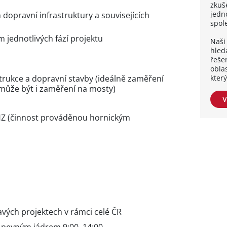
zkuše
jedn
dopravní infrastruktury a souvisejících
spol
jednotlivých fází projektu
Naši 
hleda
řešen
obla
kter
trukce a dopravní stavby (ideálně zaměření
 může být i zaměření na mosty)
V
Z (činnost prováděnou hornickým
vých projektech v rámci celé ČR