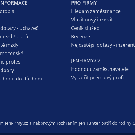
 INFORMACE
PRO FIRMY
votopis
Hledám zaměstnance
Vložit nový inzerát
 dotazy - uchazeči
Ceník služeb
 mezd / platů
Recenze
sté mzdy
Nejčastější dotazy - inzerent
emocenské
JENFIRMY.CZ
ie profesí
Hodnotit zaměstnavatele
odpory
Vytvořit prémiový profil
dchodu do důchodu
lem
JenFirmy.cz
a náborovým rozhraním
JenHunter
patří do rodiny
C