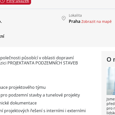
Plný úvazek
Lokalita
.
Praha
Zobrazit na mapě
tní
 společnosti působící v oblasti dopravní
O 
pozici PROJEKTANTA PODZEMNÍCH STAVEB
inace projektového týmu
 pro podzemní stavby a tunelové projekty
Jsme
hnické dokumentace
před
pro 
 projektových řešení s interními i externími
lidsk