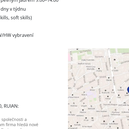
 s pevným jádrem 9:00–14:00
 dny v týdnu
lls, soft skills)
W/HW vybravení
0, RUIAN:
 společnosti a
am firma hledá nové