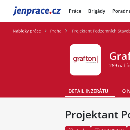
JenPráce.cz
Práce
Brigády
Poradn
Nabídky práce
Praha
Projektant Podzemních Stave
Graf
269 nabí
DETAIL INZERÁTU
O 
Projektant 