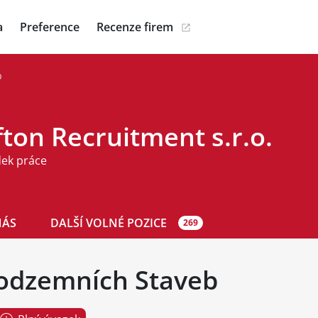
a
Preference
Recenze firem
b
ton Recruitment s.r.o.
dek práce
NÁS
DALŠÍ VOLNÉ POZICE
269
Podzemních Staveb