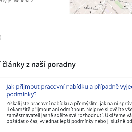
dky je uvedena v
í články z naší poradny
Jak přijmout pracovní nabídku a případně vyje
podmínky?
Získali jste pracovní nabídku a přemýšlíte, jak na ni sp
ji okamžitě přijmout ani odmítnout. Nejprve si ověřte v
zaměstnavateli jasně sdělte své rozhodnutí. Ukážeme vám
požádat o čas, vyjednat lepší podmínky nebo ji slušně o