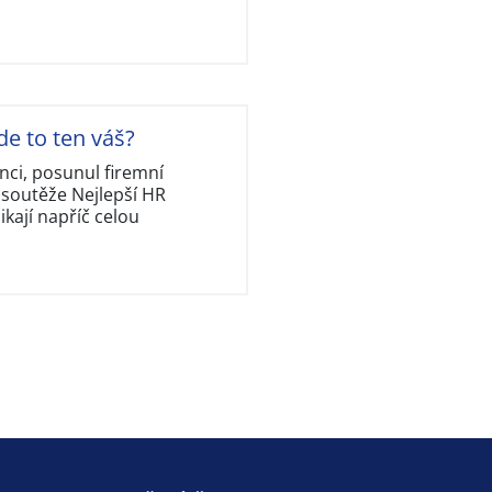
de to ten váš?
nci, posunul firemní
 soutěže Nejlepší HR
kají napříč celou