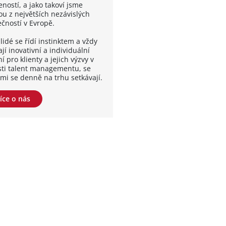
ností, a jako takoví jsme
ou z největších nezávislých
ečností v Evropě.
lidé se řídí instinktem a vždy
jí inovativní a individuální
í pro klienty a jejich výzvy v
sti talent managementu, se
ými se denně na trhu setkávají.
íce o nás