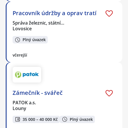
Pracovník údržby a oprav tratí
Správa železnic, státní…
Lovosice
Plný úvazek
včerejší
Zámečník - svářeč
PATOK a.s.
Louny
35 000 – 40 000 Kč
Plný úvazek