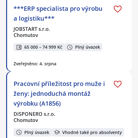
***ERP specialista pro výrobu
a logistiku***
JOBSTART s.r.o.
Chomutov
65 000 – 74 999 Kč
Plný úvazek
Zveřejněno: 4. srpna
Pracovní příležitost pro muže i
ženy: jednoduchá montáž
výrobku (A1856)
DISPONERO s.r.o.
Chomutov
Plný úvazek
Vhodné také pro absolventy