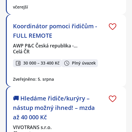
včerejší
Koordinátor pomoci řidičům -
FULL REMOTE
AWP P&C Česká republika -…
Celá ČR
30 000 – 33 400 Kč
Plný úvazek
Zveřejněno: 5. srpna
🚚 Hledáme řidiče/kurýry –
nástup možný ihned! – mzda
až 40 000 Kč
VIVOTRANS s.r.o.