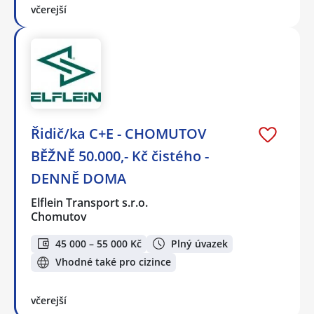
včerejší
Řidič/ka C+E - CHOMUTOV
BĚŽNĚ 50.000,- Kč čistého -
DENNĚ DOMA
Elflein Transport s.r.o.
Chomutov
45 000 – 55 000 Kč
Plný úvazek
Vhodné také pro cizince
včerejší