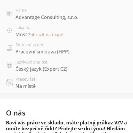
Firma
Advantage Consulting, s.r.o.
Lokalita
Most
Zobrazit na mapě
Smluvní vztah
Pracovní smlouva (HPP)
Jazykové znalosti
Český jazyk
(Expert C2)
Pracoviště
Na místě
O nás
Baví vás práce ve skladu, máte platný průkaz VZV a
umíte bezpečně řídit? Přidejte se do týmu! Hledám