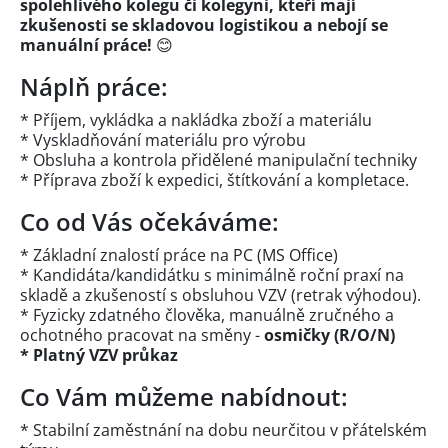
spolehlivého kolegu či kolegyni, kteří mají
zkušenosti se skladovou logistikou a nebojí se
manuální práce!
😊
Náplň práce:
* Příjem, vykládka a nakládka zboží a materiálu
* Vyskladňování materiálu pro výrobu
* Obsluha a kontrola přidělené manipulační techniky
* Příprava zboží k expedici, štítkování a kompletace.
Co od Vás očekáváme:
* Základní znalostí práce na PC (MS Office)
* Kandidáta/kandidátku s minimálně roční praxí na
skladě a zkušeností s obsluhou VZV (retrak výhodou).
* Fyzicky zdatného člověka, manuálně zručného a
ochotného pracovat na směny -
osmičky (R/O/N)
* Platný VZV průkaz
Co Vám můžeme nabídnout:
* Stabilní zaměstnání na dobu neurčitou v přátelském