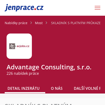
JenPráce.cz
Nabídky práce
Most
SKLADNÍK S PLATNÝM PRŮKAZEM VZ
Advantage Consulting, s.r.o.
226 nabídek práce
DETAIL INZERÁTU
O NÁS
DALŠÍ VOLNÉ PO