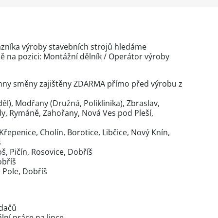
níka výroby stavebních strojů hledáme
na pozici: Montážní dělník / Operátor výroby
hny směny zajištěny ZDARMA přímo před výrobu z
l), Modřany (Družná, Poliklinika), Zbraslav,
y, Rymáně, Zahořany, Nová Ves pod Pleší,
Křepenice, Cholín, Borotice, Libčice, Nový Knín,
š
š, Pičín, Rosovice, Dobříš
bříš
 Pole, Dobříš
adačů
ní práce na lince