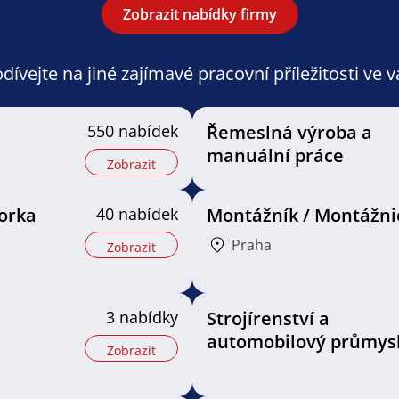
Zobrazit nabídky firmy
ívejte na jiné zajímavé pracovní příležitosti ve 
550 nabídek
Řemeslná výroba a
manuální práce
Zobrazit
orka
40 nabídek
Montážník / Montážni
Praha
Zobrazit
3 nabídky
Strojírenství a
automobilový průmys
Zobrazit