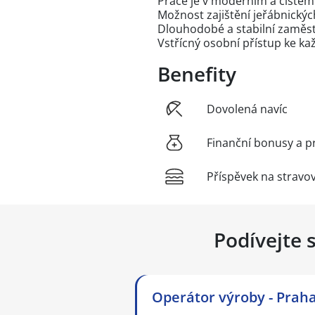
Práce je v moderním a čistém
Možnost zajištění jeřábnický
Dlouhodobé a stabilní zaměs
Vstřícný osobní přístup ke 
Benefity
Dovolená navíc
Finanční bonusy a p
Příspěvek na stravo
Podívejte 
Operátor výroby - Praha