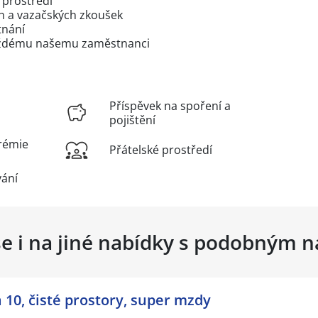
 prostředí
ch a vazačských zkoušek
tnání
každému našemu zaměstnanci
Příspěvek na spoření a
pojištění
rémie
Přátelské prostředí
vání
se i na jiné nabídky s podobným 
 10, čisté prostory, super mzdy