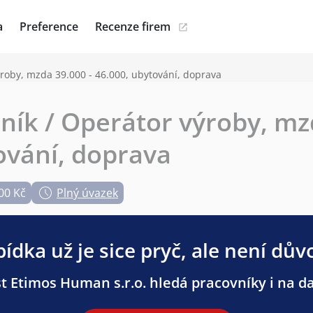
a
Preference
Recenze firem
roby, mzda 39.000 - 46.000, ubytování, doprava
ník / Operátor výroby, mz
ování, doprava
00 Kč
Plný úvazek
ídka už je sice pryč, ale není dův
t Etimos Human s.r.o. hledá pracovníky i na dal