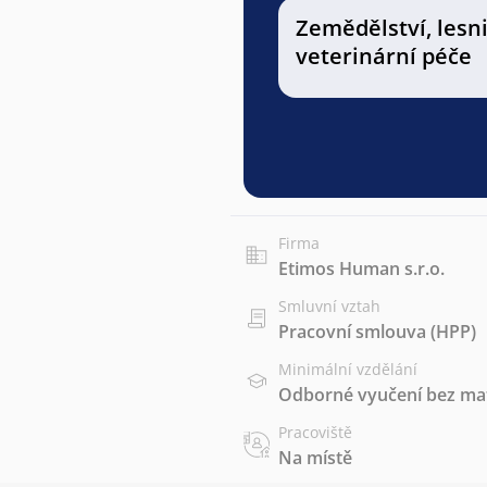
Zemědělství, lesni
veterinární péče
Firma
Etimos Human s.r.o.
Smluvní vztah
Pracovní smlouva (HPP)
Minimální vzdělání
Odborné vyučení bez mat
Pracoviště
Na místě