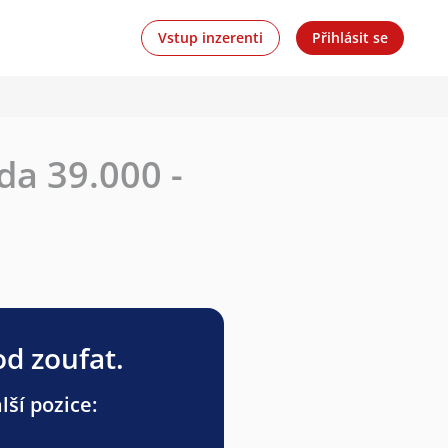
Vstup inzerenti
Přihlásit se
da 39.000 -
od zoufat.
ší pozice: