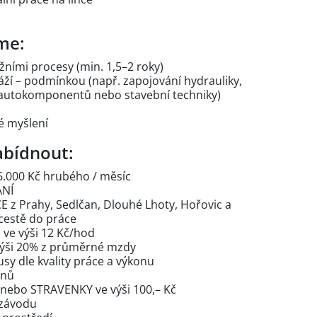
me:
ními procesy (min. 1,5–2 roky)
ží – podmínkou (např. zapojování hydrauliky,
 autokomponentů nebo stavební techniky)
é myšlení
bídnout:
.000 Kč hrubého / měsíc
ÁNÍ
z Prahy, Sedlčan, Dlouhé Lhoty, Hořovic a
 cestě do práce
 ve výši 12 Kč/hod
výši 20% z průměrné mzdy
sy dle kvality práce a výkonu
dnů
 nebo STRAVENKY ve výši 100,– Kč
 závodu