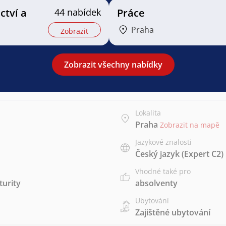
ctví a
44 nabídek
Práce
Praha
Zobrazit
Zobrazit všechny nabídky
Lokalita
Praha
Zobrazit na mapě
Jazykové znalosti
Český jazyk
(Expert C2)
Vhodné také pro
urity
absolventy
Ubytování
Zajištěné ubytování