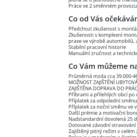
Práce ve 2 směnném provozu
Co od Vás očekává
Předchozí zkušenost s montáž
Zkušenosti s komplexní montá
praxe ve výrobě automobilů,
Stabilní pracovní historie
Manuální zručnost a technick
Co Vám můžeme na
Průměrná mzda cca 39.000-46
MOŽNOST ZAJIŠTĚNÍ UBYTOV
ZAJIŠTĚNA DOPRAVA DO PRÁCE 
Příbrami a přilehlých obcí po
Příplatek za odpolední směnu
Příplatek za noční směnu ve 
Další prémie a motivační bonu
Nadstandardní dovolená 25 
Dotované závodní stravování
Zajištěný pitný režim v celém