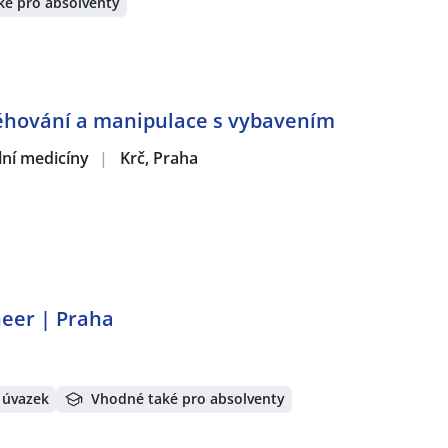
ké pro absolventy
těhování a manipulace s vybavením
ální medicíny
|
Krč, Praha
neer | Praha
 úvazek
Vhodné také pro absolventy