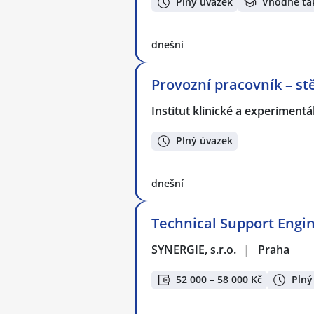
Plný úvazek
Vhodné ta
dnešní
Provozní pracovník – s
Institut klinické a experiment
Plný úvazek
dnešní
Technical Support Engi
SYNERGIE, s.r.o.
|
Praha
52 000 – 58 000 Kč
Plný