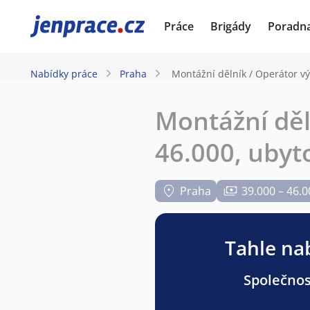
JenPráce.cz
Práce
Brigády
Poradn
Nabídky práce
Praha
Montážní dělník / Operátor vý
Montážní děl
46.000, ubyt
Praha
39.000 – 46.0
Tahle nab
Společnos