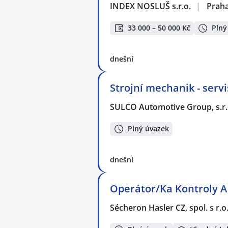
INDEX NOSLUŠ s.r.o.
|
Prah
33 000 – 50 000 Kč
Plný
dnešní
Strojní mechanik - servi
SULCO Automotive Group, s.r.
Plný úvazek
dnešní
Operátor/Ka Kontroly A 
Sécheron Hasler CZ, spol. s r.o