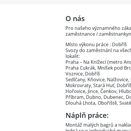
O nás
Pro našeho významného zákaz
zaměstnance / zaměstnankyně 
Místo výkonu práce : Dobříš
Svozy do zaměstnání na všec
lokalit:
Praha – Na Knížecí (metro Andě
Praha Cukrák, Mníšek pod Brd
Voznice, Dobříš
Sedlčany, Kňovice, Nalžovice, 
Mokrovraty, Stará Huť, Dobří
Hořovice, Jince, Čenkov, Hlubo
Příbram, Dubno, Dubenec, Do
Dlouhá Lhota, Obořiště, Svaté
Náplň práce:
Montáž malých bagrů a nakl
Jedná se o jednoduché manuál