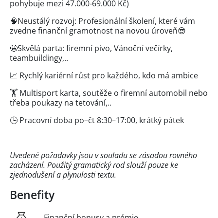
pohybuje mezi 47.000-69.000 Kč)
🧠Neustálý rozvoj: Profesionální školení, které vám
zvedne finanční gramotnost na novou úroveň😎
🤩Skvělá parta: firemní pivo, Vánoční večírky,
teambuildingy,..
📈 Rychlý kariérní růst pro každého, kdo má ambice
🏋️ Multisport karta, soutěže o firemní automobil nebo
třeba poukazy na tetování,..
🕒 Pracovní doba po–čt 8:30–17:00, krátký pátek
Uvedené požadavky jsou v souladu se zásadou rovného
zacházení. Použitý gramatický rod slouží pouze ke
zjednodušení a plynulosti textu.
Benefity
Finanční bonusy a prémie