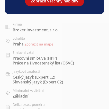
Zobrazit všechny nabídky
Firma
Broker Investment, s.r.o.
Lokalita
Praha
Zobrazit na mapě
Smluvní vztah
Pracovní smlouva (HPP)
Práce na živnostenský list (OSVČ)
Jazykové znalosti
Český jazyk
(Expert C2)
Slovenský jazyk
(Expert C2)
Minimální vzdělání
Základní
Délka prac. poměru