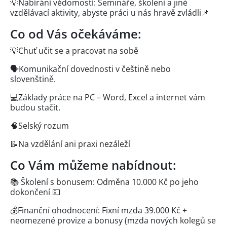
💡Nabírání vědomostí: Semináře, školení a jiné
vzdělávací aktivity, abyste práci u nás hravě zvládli📌
Co od Vás očekáváme:
💡Chuť učit se a pracovat na sobě
🗣️Komunikační dovednosti v češtině nebo
slovenštině.
💻Základy práce na PC – Word, Excel a internet vám
budou stačit.
🧠Selský rozum
📝Na vzdělání ani praxi nezáleží
Co Vám můžeme nabídnout:
📚 Školení s bonusem: Odměna 10.000 Kč po jeho
dokončení 💵
💰Finanční ohodnocení: Fixní mzda 39.000 Kč +
neomezené provize a bonusy (mzda nových kolegů se