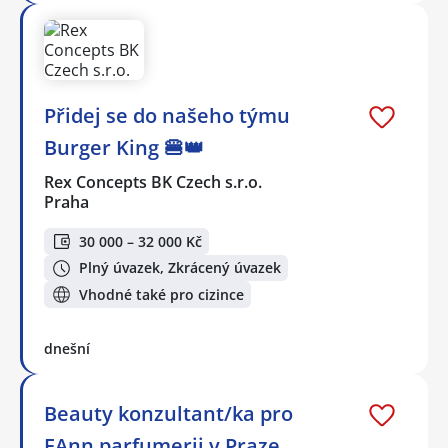
Přidej se do našeho týmu
Burger King 🍔👑
Rex Concepts BK Czech s.r.o.
Praha
30 000 – 32 000 Kč
Plný úvazek, Zkrácený úvazek
Vhodné také pro cizince
dnešní
Beauty konzultant/ka pro
FAnn parfumerii v Praze