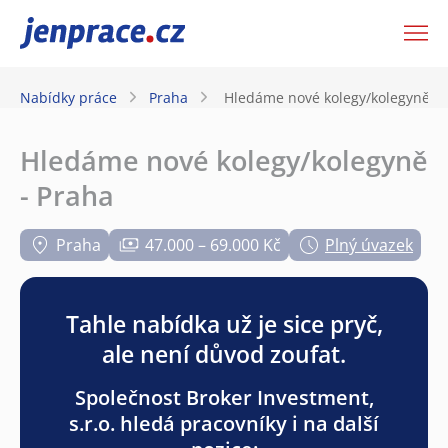
JenPráce.cz
Nabídky práce
Praha
Hledáme nové kolegy/kolegyně - 
Hledáme nové kolegy/kolegyně
- Praha
Praha
47.000 – 69.000 Kč
Plný úvazek
Tahle nabídka už je sice pryč,
ale není důvod zoufat.
Společnost Broker Investment,
s.r.o. hledá pracovníky i na další