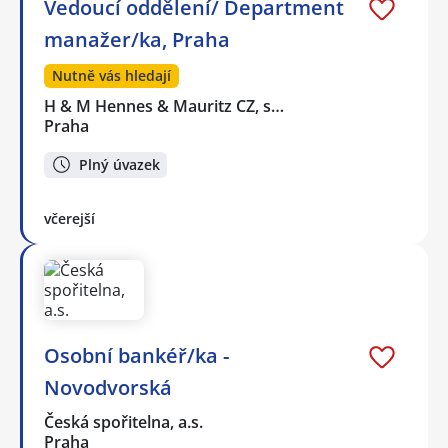
Vedoucí oddělení/ Department
manažer/ka, Praha
Nutně vás hledají
H & M Hennes & Mauritz CZ, s…
Praha
Plný úvazek
včerejší
Osobní bankéř/ka -
Novodvorská
Česká spořitelna, a.s.
Praha